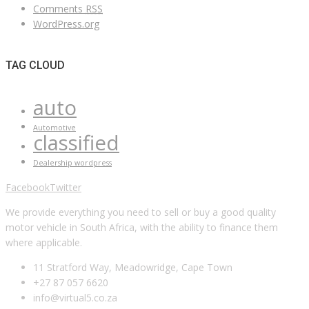
Comments
RSS
WordPress.org
TAG CLOUD
auto
Automotive
classified
Dealership wordpress
Facebook
Twitter
We provide everything you need to sell or buy a good quality
motor vehicle in South Africa, with the ability to finance them
where applicable.
11 Stratford Way, Meadowridge, Cape Town
+27 87 057 6620
info@virtual5.co.za