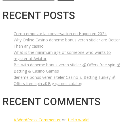
RECENT POSTS
Como empezar la conversacion en Happn en 2024
Why Online Casino deneme bonus veren siteler are Better
Than any casino
What is the minimum age of someone who wants to
register at Aviator
Bet with deneme bonus veren siteler 💰 Offers free spin 💰
Betting & Casino Games
deneme bonus veren siteler Casino & Betting Turkey 💰
Offers free spin 💰 Big games catalog
RECENT COMMENTS
A WordPress Commenter
on
Hello world!