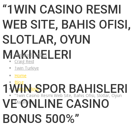
“1WIN CASINO RESMI
WEB SITE, BAHIS OFISI,
SLOTLAR, OYUN
MAKINELERI
January 11, 2025
Craig Reid
1win Turkiye
Home
Blog
1WIN SPOR BAHISLERI
1win Turkiye
“1win Casino Resmi Web Site, Bahis Ofisi, Slotlar, Oyun
VE ONLINE CASINO
Makineleri
BONUS 500%”