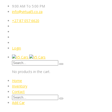
9:00 AM To 5:00 PM
info@virtual5.co.za
+27 87 057 6620
Login
No products in the cart.
Home
Inventory
Contact
Add Car