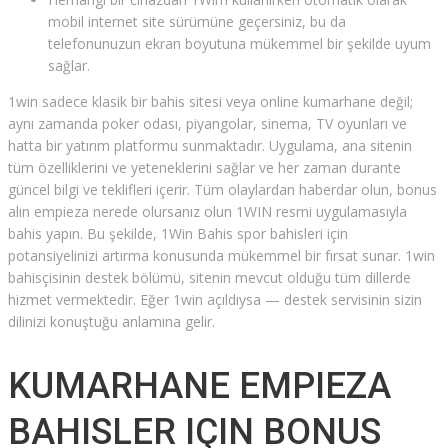
mobil internet site sürümüne geçersiniz, bu da
telefonunuzun ekran boyutuna mükemmel bir şekilde uyum
sağlar.
1win sadece klasik bir bahis sitesi veya online kumarhane değil;
aynı zamanda poker odası, piyangolar, sinema, TV oyunları ve
hatta bir yatırım platformu sunmaktadır. Uygulama, ana sitenin
tüm özelliklerini ve yeteneklerini sağlar ve her zaman durante
güncel bilgi ve teklifleri içerir. Tüm olaylardan haberdar olun, bonus
alın empieza nerede olursanız olun 1WIN resmi uygulamasıyla
bahis yapın. Bu şekilde, 1Win Bahis spor bahisleri için
potansiyelinizi artırma konusunda mükemmel bir fırsat sunar. 1win
bahisçisinin destek bölümü, sitenin mevcut olduğu tüm dillerde
hizmet vermektedir. Eğer 1win açıldıysa — destek servisinin sizin
dilinizi konuştuğu anlamına gelir.
KUMARHANE EMPIEZA
BAHISLER IÇIN BONUS