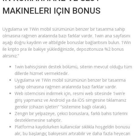
MAKINELERI IÇIN BONUS
Uygulama ve 1Win mobil sürümünün benzer bir tasarıma sahip
olmasına rağmen aralarında bazı farklar vardır. 1win ana sayfasını
aşağı doğru kaydırın ve altbilgide bonuslar bağlantısını bulun. 1Win
ile kripto pra ile bakiye yüklediğinizde, depozitonuza %2 bonus
alırsınız.”
1win bahisçisinin destek bölümü, sitenin mevcut olduğu tüm
dillerde hizmet vermektedir.
Uygulama ve 1Win mobil sürümünün benzer bir tasarıma
sahip olmasına rağmen aralarında bazı farklar vardır.
Web istemcisini indirmek için, resmi web sitesinde 1win’e
giriş yapmanız ve Android ya da iOS simgesine tıklamanız
gerekir (cihazın işletim” “sistemine bağlı olarak).
Zengin bir yelpazeye, çekici bonuslara, farklı bahis türlerini
desteklemesine sahiptir.
Platforma kaydolurken kullanıcılar sıklıkla hoşgeldin bonusu
alır, bu başlangıç bakiyesini artırabilir ve daha fazla heyecan