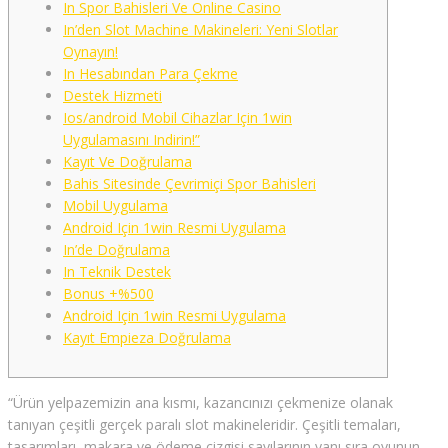
In Spor Bahisleri Ve Online Casino
In’den Slot Machine Makineleri: Yeni Slotlar
Oynayın!
In Hesabından Para Çekme
Destek Hizmeti
Ios/android Mobil Cihazlar Için 1win
Uygulamasını Indirin!”
Kayıt Ve Doğrulama
Bahis Sitesinde Çevrimiçi Spor Bahisleri
Mobil Uygulama
Android Için 1win Resmi Uygulama
In’de Doğrulama
In Teknik Destek
Bonus +%500
Android Için 1win Resmi Uygulama
Kayıt Empieza Doğrulama
“Ürün yelpazemizin ana kısmı, kazancınızı çekmenize olanak
tanıyan çeşitli gerçek paralı slot makineleridir. Çeşitli temaları,
tasarımları, makara ve ödeme çizgisi sayılarının yanı sıra oyunun