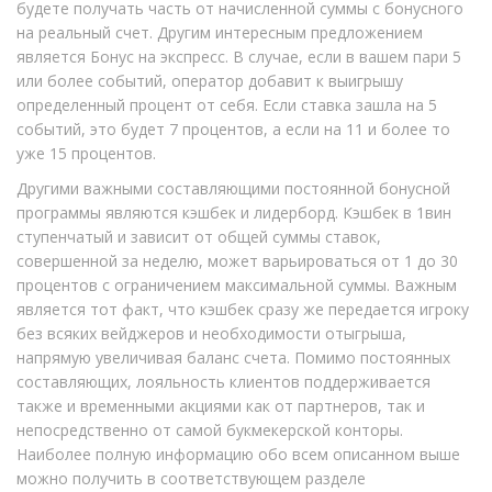
будете получать часть от начисленной суммы с бонусного
на реальный счет. Другим интересным предложением
является Бонус на экспресс. В случае, если в вашем пари 5
или более событий, оператор добавит к выигрышу
определенный процент от себя. Если ставка зашла на 5
событий, это будет 7 процентов, а если на 11 и более то
уже 15 процентов.
Другими важными составляющими постоянной бонусной
программы являются кэшбек и лидерборд. Кэшбек в 1вин
ступенчатый и зависит от общей суммы ставок,
совершенной за неделю, может варьироваться от 1 до 30
процентов с ограничением максимальной суммы. Важным
является тот факт, что кэшбек сразу же передается игроку
без всяких вейджеров и необходимости отыгрыша,
напрямую увеличивая баланс счета. Помимо постоянных
составляющих, лояльность клиентов поддерживается
также и временными акциями как от партнеров, так и
непосредственно от самой букмекерской конторы.
Наиболее полную информацию обо всем описанном выше
можно получить в соответствующем разделе