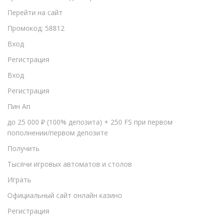
Перейти на сайт
Промокод: 58812
Вход
Регистрация
Вход
Регистрация
Пин Ап
до 25 000 ₽ (100% депозита) + 250 FS при первом
пополнении/первом депозите
Получить
Тысячи игровых автоматов и столов
Играть
Официальный сайт онлайн казино
Регистрация