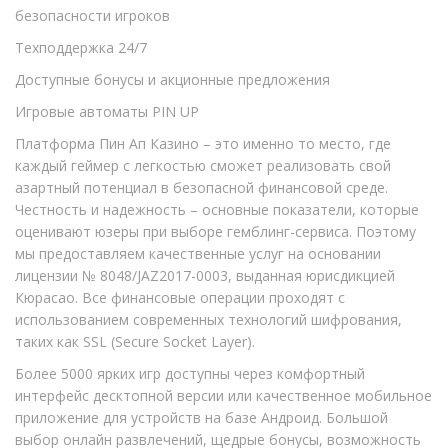
безопасности игроков
Техподдержка 24/7
Доступные бонусы и акционные предложения
Игровые автоматы PIN UP
Платформа Пин Ап Казино – это именно то место, где
каждый геймер с легкостью сможет реализовать свой
азартный потенциал в безопасной финансовой среде.
Честность и надежность – основные показатели, которые
оценивают юзеры при выборе гемблинг-сервиса. Поэтому
мы предоставляем качественные услуг на основании
лицензии № 8048/JAZ2017-0003, выданная юрисдикцией
Кюрасао. Все финансовые операции проходят с
использованием современных технологий шифрования,
таких как SSL (Secure Socket Layer).
Более 5000 ярких игр доступны через комфортный
интерфейс десктопной версии или качественное мобильное
приложение для устройств на базе Андроид. Большой
выбор онлайн развлечений, щедрые бонусы, возможность