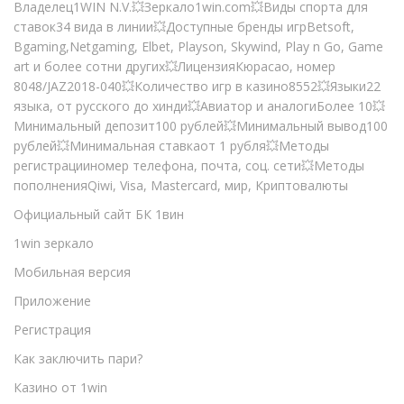
Владелец1WIN N.V.💥Зеркало1win.com💥Виды спорта для
ставок34 вида в линии💥Доступные бренды игрBetsoft,
Bgaming,Netgaming, Elbet, Playson, Skywind, Play n Go, Game
art и более сотни других💥ЛицензияКюрасао, номер
8048/JAZ2018-040💥Количество игр в казино8552💥Языки22
языка, от русского до хинди💥Авиатор и аналогиБолее 10💥
Минимальный депозит100 рублей💥Минимальный вывод100
рублей💥Минимальная ставкаот 1 рубля💥Методы
регистрацииномер телефона, почта, соц. сети💥Методы
пополненияQiwi, Visa, Mastercard, мир, Криптовалюты
Официальный сайт БК 1вин
1win зеркало
Мобильная версия
Приложение
Регистрация
Как заключить пари?
Казино от 1win