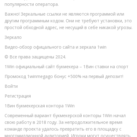
популярности оператора.
Важно! Зеркальные ссылки не являются программой или
другим программным кодом. Они не требуют установки, это
простой обходной адрес, не несущий в себе никакой угрозы.
Зеркало
Видео-обзор офицального сайта и зеркала 1win
© Все права защищены 2024.
1Win официальный сайт букмекера – 1Вин ставки на спорт
Промокод 1winmegago бонус +500% на первый депозит!
Войти
Регистрация
1Вин букмекерская контора 1Win
Современный вариант букмекерской конторы 1Win начал
свою работу в 2018 году. За непродолжительное время
команде проекта удалось превратить его в площадку с
многомиллионной аудиторией. Игроки могут осуществлять