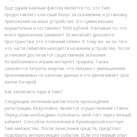
Еще одним важным фактом является то, что 1win
предоставляет классный бонус за скачивание и установку
приложения на ваше устройство. Его сумма весьма
внушительна и составляет 5000 рублей. Учитывая то, что
всего приложение занимает 30 мегабайт дискового
пространства, это отличный обмен. К тому же, из-за того
что части геймплея находятся на вашем устройстве, после
установки достигается существенная экономия
потребляемого играми интернет трафика. Также
снижаются затраты энергии, что связано с уменьшением
прокачиваемых по каналам данных и это увеличивает срок
жизни батарей.
Как заключить пари в 1win?
Следующим логичным шагом после прохождения
регистрации, безусловно, является осуществление ставок.
Перед этим необходимо пополнить свой счет через личный
кабинет. Способов пополнения в букмекерской конторе
1win множество. После зачисления средств, предстоит
подобрать интересующее событие. Если это первый опыт