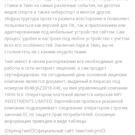
ставки в 1вин на самые различные события, на десятки
видов спорта а также киберспорт и многое другое.
Инфраструктура проекта развита всесторонне и позволяет
пользоваться как версией для ПК, так и приложением или
адаптированным под мобильные устройства сайтом. Сам
процесс удобен и настроен под любое устройство с учетом
всех его особенностей. Заключая пари в 1вин, вы не
столкнетесь ни с какими неудобствами.
1win имеет в своем распоряжении все необходимые для
работы в сети интернет лицензии, а сам продукт
сертифицирован. На сегодняшний день основной лицензии
компании является документ, выданный в Кюрасао под
номером 8048/JAZ2018-040, на имя управляющей компании
1WIN N.V. Оператором платежей является кипрская MFI
INVESTMENTS LIMITED. Европейская прописка указанной
компании подразумевает следование оператором строгим
законам ЕС по защите прав потребителей. Основную
информацию приведем в виде таблицы:
💥Бренд1win💥Официальный сайт 1вин1win.pro💥