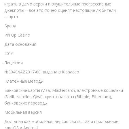
играть в демо версии и внушительные прогрессивные
джекпоты – все это точно оценят настоящие любители
азарта.
Бренд
Pin Up Casino
Дата основания
2016
Лицензия
№8048/JAZ2017-00, выдана в Кюрасао
Платежные методы
Банковские карты (Visa, Mastercard), электронные кошельки
(Skrill, Neteller, Qiwi), криптовалюты (Bitcoin, Ethereum),
банковские переводы
Мобильная версия
Доступна как мобильная версия сайта, так и приложение
для iOS и Android