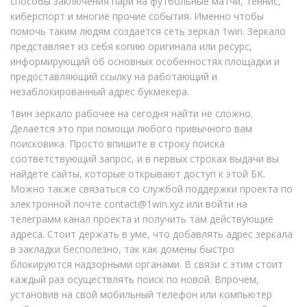
способы заключения пари на футбольные матчи, теннис,
киберспорт и многие прочие события. Именно чтобы
помочь таким людям создается сеть зеркал 1win. Зеркало
представляет из себя копию оригинала или ресурс,
информирующий об основных особенностях площадки и
предоставляющий ссылку на работающий и
незаблокированный адрес букмекера.
1вин зеркало рабочее на сегодня найти не сложно.
Делается это при помощи любого привычного вам
поисковика. Просто впишите в строку поиска
соответствующий запрос, и в первых строках выдачи вы
найдете сайты, которые открывают доступ к этой БК.
Можно также связаться со службой поддержки проекта по
электронной почте contact@1win.xyz или войти на
телеграмм канал проекта и получить там действующие
адреса. Стоит держать в уме, что добавлять адрес зеркала
в закладки бесполезно, так как домены быстро
блокируются надзорными органами. В связи с этим стоит
каждый раз осуществлять поиск по новой. Впрочем,
установив на свой мобильный телефон или компьютер