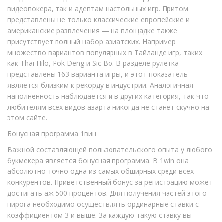
видеопокера, так и адептам настольных игр. Притом
представлены не только классические европейские и
американские развлечения — на площадке также
присутствует полный набор азиатских. Например
множество вариантов популярных в Тайланде игр, таких
как Thai Hilo, Pok Deng и Sic Bo. В разделе рулетка
представлены 163 варианта игры, и этот показатель
является близким к рекорду в индустрии. Аналогичная
наполненность наблюдается и в других категория, так что
любителям всех видов азарта никогда не станет скучно на
этом сайте.
Бонусная программа 1вин
Важной составляющей пользовательского опыта у любого
букмекера является бонусная программа. В 1win она
абсолютно точно одна из самых обширных среди всех
конкурентов. Приветственный бонус за регистрацию может
достигать аж 500 процентов. Для получения частей этого
пирога необходимо осуществлять ординарные ставки с
коэффициентом 3 и выше. За каждую такую ставку вы