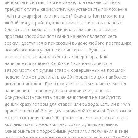
депозиты и снятия. Тем не менее, платежные системы
требуют оплаты своих услуг. Как установить приложение
1win на смартфон или планшет? Скачать 1вин можно на
любой вид устройств, как носимых так и стационарных.
Сделать это можно на официальном сайте, а самым
простым способом попадания на него является сеть
зеркал, доступная в поисковый выдаче любого поставщика
подобного вида услуг в сети интернет, будь то
отечественные или зарубежные операторы. Как
начисляется кэшбек? Кэшбэк в 1вин начисляется в
зависимости от суммы ставок, совершенных на прошлой
неделе. Может достигать до 30 процентов для наиболее
активных игроков. При этом уникальным является метод
начисления — напрямую на игровой счет, а не на
бонусный.Отыгрывать такие начисления не требуется,
деньги сразу готовы для ставок или вывода. Есть ли в 1win
приветственный бонус для новичков? Конечно! При этом он
может составлять до 500 процентов, что является очень
вкусным предложением, явно среди лучших на рынке.
Ознакомиться с подробными условиями получения в виде
понятной инфографики можно на официальном сайте БК в