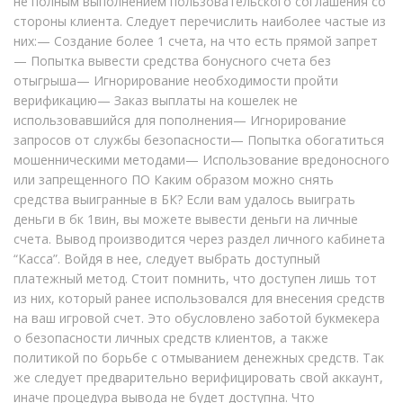
не полным выполнением пользовательского соглашения со
стороны клиента. Следует перечислить наиболее частые из
них:— Создание более 1 счета, на что есть прямой запрет
— Попытка вывести средства бонусного счета без
отыгрыша— Игнорирование необходимости пройти
верификацию— Заказ выплаты на кошелек не
использовавшийся для пополнения— Игнорирование
запросов от службы безопасности— Попытка обогатиться
мошенническими методами— Использование вредоносного
или запрещенного ПО Каким образом можно снять
средства выигранные в БК? Если вам удалось выиграть
деньги в бк 1вин, вы можете вывести деньги на личные
счета. Вывод производится через раздел личного кабинета
“Касса”. Войдя в нее, следует выбрать доступный
платежный метод. Стоит помнить, что доступен лишь тот
из них, который ранее использовался для внесения средств
на ваш игровой счет. Это обусловлено заботой букмекера
о безопасности личных средств клиентов, а также
политикой по борьбе с отмыванием денежных средств. Так
же следует предварительно верифицировать свой аккаунт,
иначе процедура вывода не будет доступна. Что