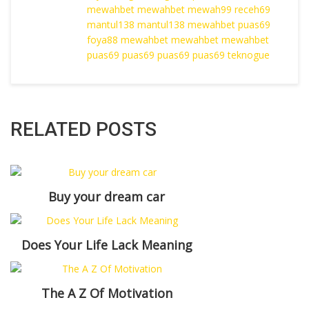
mewahbet
mewahbet
mewah99
receh69
mantul138
mantul138
mewahbet
puas69
foya88
mewahbet
mewahbet
mewahbet
puas69
puas69
puas69
puas69
teknogue
RELATED POSTS
Buy your dream car
Does Your Life Lack Meaning
The A Z Of Motivation