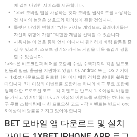
에 걸쳐 다양한 서비스를 제공합니다.
1xbet 모바일 앱을 사용하는 것과 모바일 웹사이트를 사용하는
것 사이의 논쟁은 선호도와 편의성에 관한 것입니다.
룰렛은 다양한 변형이” “있는 카지노 게임으로, 플레이어들은
자신의 취향에 가장” “적합한 게임을 선택할 수 있습니다.
사용자는 이 앱을 통해 언제 어디서나 편리하게 베팅 활동을 즐
길 수 있으며, 스포츠 경기와 카지노 게임을 더욱 즐겁게 경험
할 수 있습니다.
1xBet은 비트코인과 테더를 포함해 수십, 수백가지의 각종 알트코
인들의 입금, 출금을 지원하고 있습니다. Android 또는 iOS 기기에
서 1xBet 다운로드를 완료했다면 이제 베팅 경험을 최대한 활용할
때입니다. 3개 이상의 이벤트를 포함하는 하나의 배구 무료 조합베
팅에 대한 프로모션 코드 – 각 이벤트는 반드시 1. 8 이상의 배당률
을 가지고 있어야 합니다. 3개 이상의 이벤트를 포함하는 하나의 농
구 무료 조합베팅에 대한 프로모션 코드 – 각 이벤트는 반드시 one.
8 이상의 배당률을 가지고 있어야 합니다.
BET 모바일 앱 다운로드 및 설치
가이드 1XBET IPHONE APP 로그