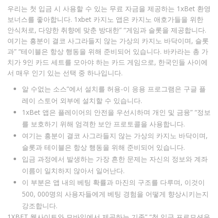
우리는 첫 입금 시 사용할 수 있는 무료 자금을 제공하는 1xBet 환영
보너스를 좋아합니다. 1xbet 카지노 앱은 카지노 애호가들을 위한
안식처로, 다양한 취향에 맞춘 방대한” “게임과 슬롯을 제공합니다.
여기는 흥분이 결코 사그라들지 않는 가상의 카지노 바닥이며, 슬롯
과” “테이블은 항상 행동을 위해 준비되어 있습니다. 바카라는 총 가
치가 9인 카드 세트를 모아야 하는 카드 게임으로, 한국인들 사이에
서 매우 인기 있는 선택 중 하나입니다.
알 수없는 소스”에서 설치를 허용-이 응용 프로그램은 구글 플
레이 스토어 외부에 설치할 수 있습니다.
1xBet 앱은 플레이어의 안전을 우선시하며 개인 및 금융” “정보
를 보호하기 위해 엄격한 보안 프로토콜을 사용합니다.
여기는 흥분이 결코 사그라들지 않는 가상의 카지노 바닥이며,
슬롯과 테이블은 항상 행동을 위해 준비되어 있습니다.
입금 과정에서 발생하는 가장 흔한 문제는 자신의 정보와 계좌
이름이 일치하지 않아서 일어난다.
이 부분은 앱 내의 베팅 확률과 마진의 구조를 다루며, 이것이
500, 000명의 사용자들에게 베팅 경험을 어떻게 향상시키는지
강조합니다.
1XBET 웹사이트와 모바일에서 제공하는 기존” “첫 입금 프로모션은