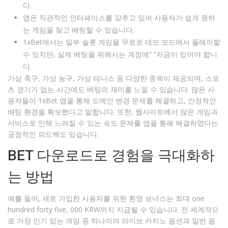
다.
앱은 직관적인 인터페이스를 갖추고 있어 사용자가 쉽게 원하
는 게임을 찾고 베팅할 수 있습니다.
1xBet에서는 일부 슬롯 게임을 무료로 데모 모드에서 플레이할
수 있지만, 실제 베팅을 위해서는 계정에” “자금이 있어야 합니
다.
가상 축구, 가상 농구, 가상 테니스 등 다양한 종목이 제공되며, 스포
츠 경기가 없는 시간에도 베팅의 재미를 느낄 수 있습니다. 많은 사
용자들이 1xBet 앱을 통해 도메인 변경 문제를 해결하고, 안정적인
배팅 환경을 확보했다고 말합니다. 또한, 웹사이트에서 많은 게임과
서비스로 인해 느려질 수 있는 속도 문제를 앱을 통해 해결하였다는
긍정적인 피드백도 있습니다.
BET 다운로드로 경험을 극대화하
는 방법
예를 들어, 새로 가입한 사용자를 위한 환영 보너스는 최대 one
hundred forty five, 000 KRW까지 지급될 수 있습니다. 전 세계적으
로 가장 인기 있는 게임 중 하나이며 라이브 카지노 옵션과 일반 옵