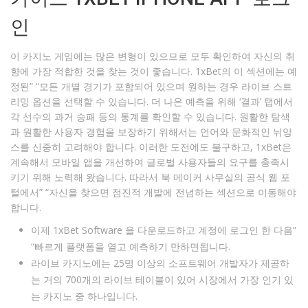
인
이 카지노 게임에는 많은 변형이 있으므로 모두 확인하여 자신의 취
향에 가장 적합한 것을 찾는 것이 좋습니다. 1xBet의 이 섹션에는 예
정된” “모든 개별 경기가 포함되어 있으며 원하는 경우 라이브 스트
리밍 옵션을 선택할 수 있습니다. 더 나은 예측을 위해 ‘결과’ 탭에서
각 선수의 과거 승패 등의 통계를 확인할 수 있습니다. 원활한 탐색
과 원활한 사용자 경험을 보장하기 위해서는 언어와 문화적인 뉘앙
스를 신중히 고려해야 합니다. 이러한 도전에도 불구하고, 1xBet은
계속해서 모바일 앱을 개선하여 글로벌 사용자들의 요구를 충족시
키기 위해 노력해 왔습니다. 따라서 북 메이커 사무실의 공식 웹 포
털에서” “자신을 찾으면 점진적 개발에 전념하는 섹션으로 이동해야
합니다.
이제 1xBet Software 을 다운로드하고 계정에 로그인 한 다음”
“빠르게 플랫폼을 열고 예측하기 만하면됩니다.
라이브 카지노에는 25명 이상의 소프트웨어 개발자가 제공하
는 거의 700개의 라이브 테이블이 있어 시장에서 가장 인기 있
는 카지노 중 하나입니다.