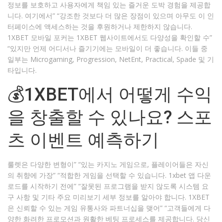
정보를 보호하고 사용자에게 책임 있는 즐거운 도박 경험을 제공합
니다. 여기에서” “강조한 것보다 더 많은 장점이 있으며 아무도 이 인
터페이스에 액세스하는 것을 후원하거나 제한하지 않습니다.
1XBET 모바일 포커는 1XBET 웹사이트에서도 다양성을 확인할 수”
“있지만 언제 어디서나 즐기기에는 모바일이 더 좋습니다. 이들 중
일부는 Microgaming, Progression, NetEnt, Practical, Spade 및 기
타입니다.
💰1XBET에서 어떻게 수익
을 창출할 수 있나요? 스포
츠 이벤트 예측하기
룰렛은 다양한 변형이” “있는 카지노 게임으로, 플레이어들은 자신
의 취향에 가장” “적합한 게임을 선택할 수 있습니다. 1xbet 앱 다운
로드를 시작하기 전에” “잘못된 프로그램을 받지 않도록 시스템 요
구 사항 및 기타 주요 미리보기 세부 정보를 알아야 합니다. 1XBET
은 신뢰할 수 있는 게임 유통사와 파트너십을 맺어” “고객들에게 다
양한 화려한 프로모션과 원활한 베팅 프로세스를 제공합니다. 당신