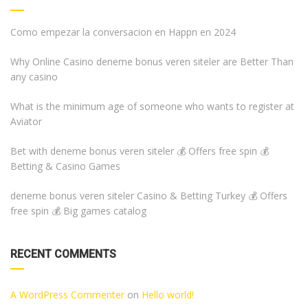
Como empezar la conversacion en Happn en 2024
Why Online Casino deneme bonus veren siteler are Better Than
any casino
What is the minimum age of someone who wants to register at
Aviator
Bet with deneme bonus veren siteler 💰 Offers free spin 💰
Betting & Casino Games
deneme bonus veren siteler Casino & Betting Turkey 💰 Offers
free spin 💰 Big games catalog
RECENT COMMENTS
A WordPress Commenter
on
Hello world!