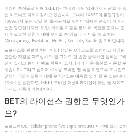
이러한 특징들로 인해 1XBET은 한국의 베팅 업계에서 신뢰할 수 있
는 파트너로 자리매김하고 있습니다. 그나마 1XBET의 롤링규정이
100%라서 좋은 것일 뿐, 롤링규정을 두어야 업체의 손실이 적어지
는건 당연한거지요. 또한, 이메일 지원을 통해 더 복잡한 문제나 문
서가 필요한 요청에 대해 문의할 수 있습니다. 이들 중 일부는
Microgaming, Evolution, NetEnt, Sensible, Spade 및 기타입니다.
프로세스를 완료하려면” “미리 생성된 QR 코드를 스캔하고 제공된
간단한 지침을 따르십시오. 말 그대로 한 번만 클릭하면 원하는” “섹
션이 열리고 현재 이벤트 목록이 표시되거나 다른 옵션을 사용할 수
있습니다. 그리고 심지어 IOS 용 모바일 앱 특정 이벤트와 토너먼트
전체의” “결과 모두에 대해 수익성있는 예측을 쉽게 할 수 있습니다.
1XBET은 원한다면 1XBET 모바일 어플리케이션이 아닌 웹 사이트
에서도 사용이 가능합니다.
BET의 라이선스 권한은 무엇인가
요?
프로그램iOS i cellular phone five apple products 이상에 쉽게 설치