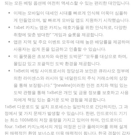
되는 모든 베팅 옵션에 여전히 액세스할 수 있는 편리한 대안입니다.
이제는 모바일이 대세인 시대를 빠르게 인식해 더욱더 심플하
게 만들었으며, 발 빠르게 모바일 앱도 지원하기 시작했습니다.
1xbet 카지노 앱은 카지노 애호가들을 위한 안식처로, 다양한
취향에 맞춘 방대한” “게임과 슬롯을 제공합니다.
앱은 지역 및 주요 이벤트 모두에 대해 높은 배당률을 제공하며
사용자는 쉽게 돈을 입금하고 인출할 수 있습니다.
이 플랫폼은 초보자와 숙련된 도박꾼” “모두를 대상으로 하며,
몰입감 있고 포괄적인 도박 환경을 제공합니다.
1xBet의 베팅 사이트로서의 정당성과 보안은 큐라사오 정부에
의한 라이센스와 러시아 및 네덜란드의 주식 거래소에의 상장
을 통해 보장됩니다.” “[newline]이러한 안전 조치와 책임 있는
도박 관행을 통해 1xBet은 개인 및 금융 정보를 보호하고 사용
자에게 책임 있는 즐거운 도박 경험을 제공합니다.
1xBet 다운로드 및 설치 프로세스는 일반적으로 간단하지만, 그 과
정에서 몇 가지 문제가 발생할 수 있습니다. 한편, 안드로이드 기기
는 최소 100MB의 저장 용량을 가지고 있어야 하며, 안드로이드
four. 1xBet 카지노에서의 게임 여정은 신규 플레이어를 위해 설계
된 매력적인 환영 보너스로 더욱 매력적이 됩니다. 한국 경찰이 갑자