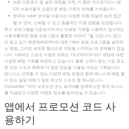
쉬운 다운로드 및 설치 과정을 거쳐, 이 앱은 안드로이드» «및
iOS 사용자들의 손끝으로 베팅 기회의 세계를 가져옵니다.
한국의 1xbet 모바일 사용자는 다양한 지원 채널에 쉽게 접근
할 수 있어, 신뢰할 수 있고 효율적인 지원 경험을 보장합니다.
추가 프로그램을 다운로드하거나 오래된 가젯을 사용하지 않으려는
사용자를위한 응용 프로그램의 훌륭한 대안이” “될 것입니다. 당신
이 알고 있기 때문에ANDROID 대한 1xbet 응용 프로그램을 설치하
는 방법, 그러면 새로운 형식으로 게임을 시작하는 데 장애물이 없습
니다. 1xBet은 스포츠 이벤트 외에도 TELEVISION SET 게임에 대한
다양한 베팅 기회를 제공하고 있습니다. 물론 고객이 얻는 가장 중요
한 것은 스포츠 예측에 더 많은 관심을 기울일 수있는 기회입니다.
테니스는 선택할 수 있는 다양한 베팅 유형과 함께 테니스에 베팅 할
수 있는 일일 대회가 많은 최고의 스포츠 중 하나입니다.
Possuindo” “이며 프로모션 코드 air334를 입력하시면 최대 보너스
를 지급받고 다양한 이벤트 정보를 받아보실 수 있습니다.
앱에서 프로모션 코드 사
용하기