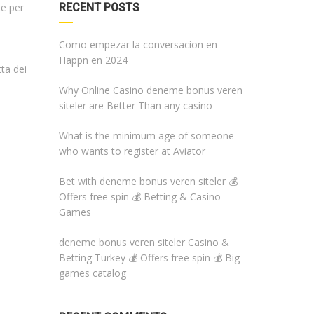
te per
RECENT POSTS
Como empezar la conversacion en
Happn en 2024
tta dei
Why Online Casino deneme bonus veren
siteler are Better Than any casino
What is the minimum age of someone
who wants to register at Aviator
Bet with deneme bonus veren siteler 💰
Offers free spin 💰 Betting & Casino
Games
deneme bonus veren siteler Casino &
Betting Turkey 💰 Offers free spin 💰 Big
games catalog