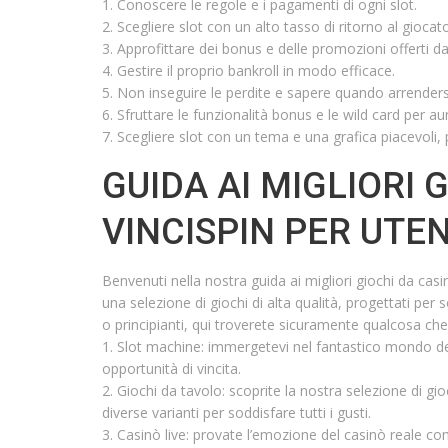
1. Conoscere le regole e i pagamenti di ogni slot.
2. Scegliere slot con un alto tasso di ritorno al giocato
3. Approfittare dei bonus e delle promozioni offerti da
4. Gestire il proprio bankroll in modo efficace.
5. Non inseguire le perdite e sapere quando arrenders
6. Sfruttare le funzionalità bonus e le wild card per aum
7. Scegliere slot con un tema e una grafica piacevoli, 
GUIDA AI MIGLIORI 
VINCISPIN PER UTEN
Benvenuti nella nostra guida ai migliori giochi da casin
una selezione di giochi di alta qualità, progettati per 
o principianti, qui troverete sicuramente qualcosa che 
1. Slot machine: immergetevi nel fantastico mondo dell
opportunità di vincita.
2. Giochi da tavolo: scoprite la nostra selezione di gioc
diverse varianti per soddisfare tutti i gusti.
3. Casinò live: provate l’emozione del casinò reale co