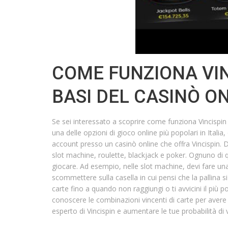
COME FUNZIONA VIN
BASI DEL CASINÒ O
Se sei interessato a scoprire come funziona Vincispin e 
una delle opzioni di gioco online più popolari in Itali
account presso un casinò online che offra Vincispin. Do
slot machine, roulette, blackjack e poker. Ognuno di q
giocare. Ad esempio, nelle slot machine, devi fare una
scommettere sulla casella in cui pensi che la pallina s
carte fino a quando non raggiungi o ti avvicini il più p
conoscere le combinazioni vincenti di carte per avere l
esperto di Vincispin e aumentare le tue probabilità di v