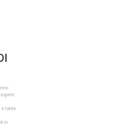
DI
eremo
 esperti
i e tante
li in