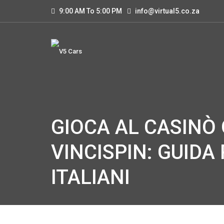
9:00 AM To 5:00 PM
info@virtual5.co.za
GIOCA AL CASINÒ
VINCISPIN: GUIDA 
ITALIANI