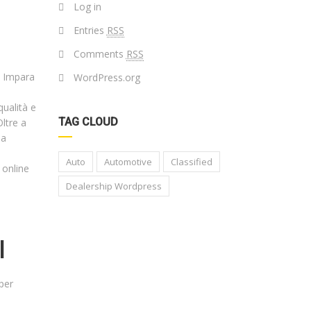
Log in
Entries
RSS
Comments
RSS
e. Impara
WordPress.org
qualità e
TAG CLOUD
Oltre a
sa
Auto
Automotive
Classified
 online
Dealership Wordpress
I
 per