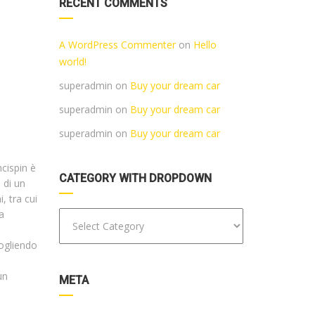
RECENT COMMENTS
A WordPress Commenter
on
Hello
world!
superadmin
on
Buy your dream car
superadmin
on
Buy your dream car
superadmin
on
Buy your dream car
ncispin è
CATEGORY WITH DROPDOWN
 di un
, tra cui
a
cogliendo
un
META