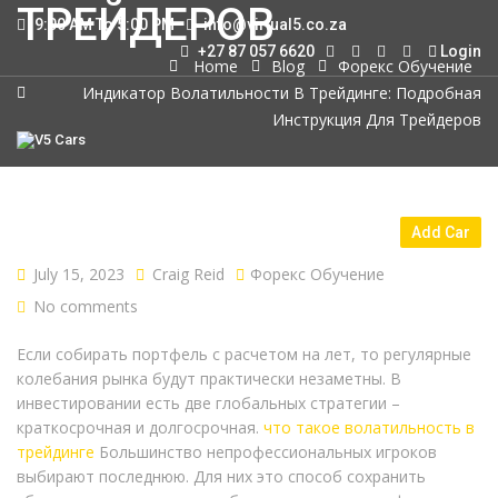
ТРЕЙДЕРОВ
9:00 AM To 5:00 PM
info@virtual5.co.za
+27 87 057 6620
Login
Home
Blog
Форекс Обучение
Индикатор Волатильности В Трейдинге: Подробная
Инструкция Для Трейдеров
HOME
INVENTORY
CONTACT
Add Car
July 15, 2023
Craig Reid
Форекс Обучение
No comments
Если собирать портфель с расчетом на лет, то регулярные
колебания рынка будут практически незаметны. В
инвестировании есть две глобальных стратегии –
краткосрочная и долгосрочная.
что такое волатильность в
трейдинге
Большинство непрофессиональных игроков
выбирают последнюю. Для них это способ сохранить