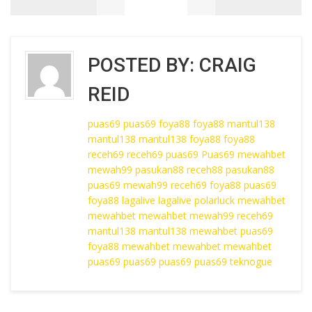
POSTED BY:
CRAIG
REID
puas69
puas69
foya88
foya88
mantul138
mantul138
mantul138
foya88
foya88
receh69
receh69
puas69
Puas69
mewahbet
mewah99
pasukan88
receh88
pasukan88
puas69
mewah99
receh69
foya88
puas69
foya88
lagalive
lagalive
polarluck
mewahbet
mewahbet
mewahbet
mewah99
receh69
mantul138
mantul138
mewahbet
puas69
foya88
mewahbet
mewahbet
mewahbet
puas69
puas69
puas69
puas69
teknogue