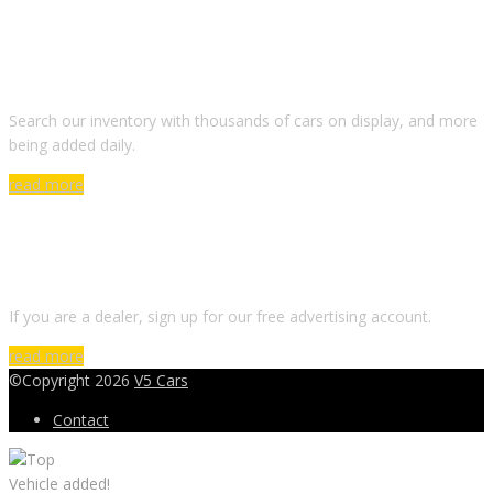
ARE YOU LOOKING FOR A CAR?
Search our inventory with thousands of cars on display, and more
being added daily.
read more
DO YOU WANT TO SELL A CAR?
If you are a dealer, sign up for our free advertising account.
read more
©Copyright 2026
V5 Cars
Contact
Vehicle added!