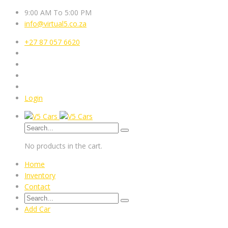
9:00 AM To 5:00 PM
info@virtual5.co.za
+27 87 057 6620
Login
No products in the cart.
Home
Inventory
Contact
Add Car