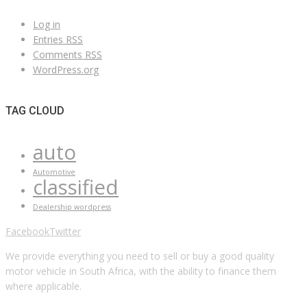
Log in
Entries
RSS
Comments
RSS
WordPress.org
TAG CLOUD
auto
Automotive
classified
Dealership wordpress
Facebook
Twitter
We provide everything you need to sell or buy a good quality
motor vehicle in South Africa, with the ability to finance them
where applicable.