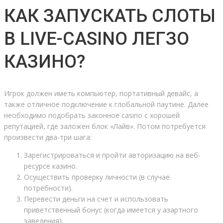
КАК ЗАПУСКАТЬ СЛОТЫ
В LIVE-CASINO ЛЕГЗО
КАЗИНО?
Игрок должен иметь компьютер, портативный девайс, а
также отличное подключение к глобальной паутине. Далее
необходимо подобрать законное casino с хорошей
репутацией, где заложен блок «Лайв». Потом потребуется
произвести два-три шага:
Зарегистрироваться и пройти авторизацию на веб-
ресурсе казино.
Осуществить проверку личности (в случае
потребности).
Перевести деньги на счет и использовать
приветственный бонус (когда имеется у азартного
заведения).