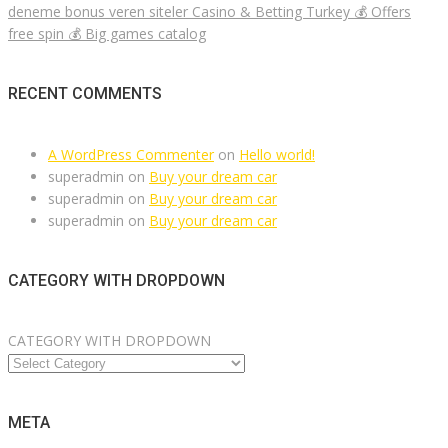
deneme bonus veren siteler Casino & Betting Turkey 💰 Offers
free spin 💰 Big games catalog
RECENT COMMENTS
A WordPress Commenter
on
Hello world!
superadmin
on
Buy your dream car
superadmin
on
Buy your dream car
superadmin
on
Buy your dream car
CATEGORY WITH DROPDOWN
CATEGORY WITH DROPDOWN
META