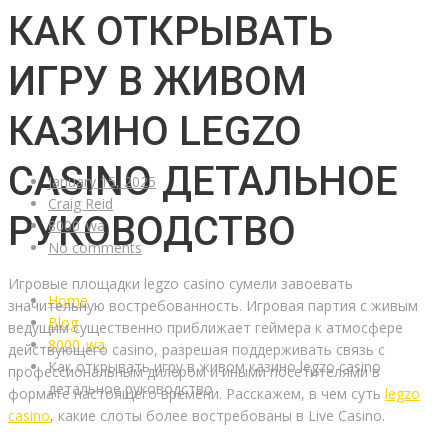
КАК ОТКРЫВАТЬ
ИГРУ В ЖИВОМ
КАЗИНО LEGZO
CASINO ДЕТАЛЬНОЕ
January 15, 2025
Craig Reid
РУКОВОДСТВО
8000_wa
No comments
Игровые площадки legzo casino сумели завоевать
Home
значительную востребованность. Игровая партия с живым
Blog
ведущим существенно приближает геймера к атмосфере
8000_wa
действующего casino, разрешая поддерживать связь с
Как открывать игру в живом казино legzo casino
профессиональным дилером и иными посетителями в
детальное руководство
формате настоящего времени. Расскажем, в чем суть
legzo
casino
, какие слоты более востребованы в Live Casino.