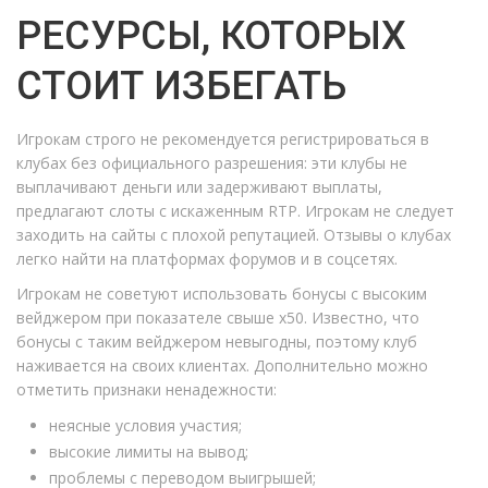
РЕСУРСЫ, КОТОРЫХ
СТОИТ ИЗБЕГАТЬ
Игрокам строго не рекомендуется регистрироваться в
клубах без официального разрешения: эти клубы не
выплачивают деньги или задерживают выплаты,
предлагают слоты с искаженным RTP. Игрокам не следует
заходить на сайты с плохой репутацией. Отзывы о клубах
легко найти на платформах форумов и в соцсетях.
Игрокам не советуют использовать бонусы с высоким
вейджером при показателе свыше x50. Известно, что
бонусы с таким вейджером невыгодны, поэтому клуб
наживается на своих клиентах. Дополнительно можно
отметить признаки ненадежности:
неясные условия участия;
высокие лимиты на вывод;
проблемы с переводом выигрышей;