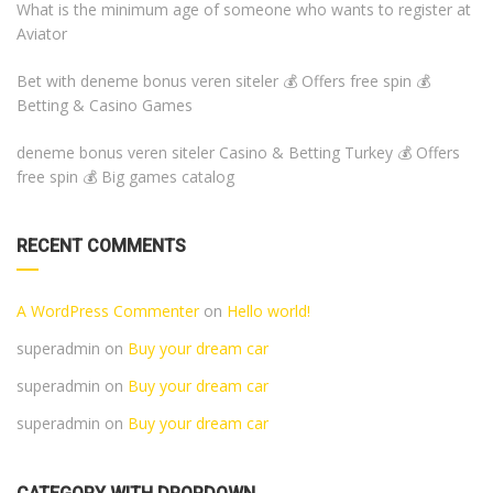
What is the minimum age of someone who wants to register at
Aviator
Bet with deneme bonus veren siteler 💰 Offers free spin 💰
Betting & Casino Games
deneme bonus veren siteler Casino & Betting Turkey 💰 Offers
free spin 💰 Big games catalog
RECENT COMMENTS
A WordPress Commenter
on
Hello world!
superadmin
on
Buy your dream car
superadmin
on
Buy your dream car
superadmin
on
Buy your dream car