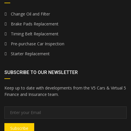
Change Oil and Filter
Brake Pads Replacement
Timing Belt Replacement
Pre-purchase Car Inspection
Starter Replacement
SUBSCRIBE TO OUR NEWSLETTER
Keep up to date with developments from the V5 Cars & Virtual 5
Finance and Insurance team.
Subscribe