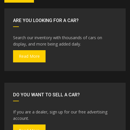
ARE YOU LOOKING FOR A CAR?
Search our inventory with thousands of cars on
display, and more being added daily.
Read More
DO YOU WANT TO SELL A CAR?
If you are a dealer, sign up for our free advertising
account.