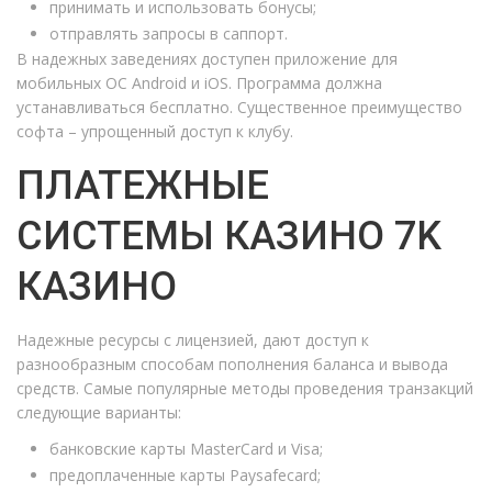
принимать и использовать бонусы;
отправлять запросы в саппорт.
В надежных заведениях доступен приложение для
мобильных ОС Android и iOS. Программа должна
устанавливаться бесплатно. Существенное преимущество
софта – упрощенный доступ к клубу.
ПЛАТЕЖНЫЕ
СИСТЕМЫ КАЗИНО 7K
КАЗИНО
Надежные ресурсы с лицензией, дают доступ к
разнообразным способам пополнения баланса и вывода
средств. Самые популярные методы проведения транзакций
следующие варианты:
банковские карты MasterCard и Visa;
предоплаченные карты Paysafecard;