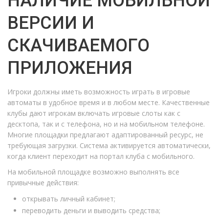
НАЛИЧИЕ МОБИЛЬНОЙ
ВЕРСИИ И
СКАЧИВАЕМОГО
ПРИЛОЖЕНИЯ
Игроки должны иметь возможность играть в игровые
автоматы в удобное время и в любом месте. Качественные
клубы дают игрокам включать игровые слоты как с
десктопа, так и с телефона, но и на мобильном телефоне.
Многие площадки предлагают адаптированный ресурс, не
требующая загрузки. Система активируется автоматически,
когда клиент переходит на портал клуба с мобильного.
На мобильной площадке возможно выполнять все
привычные действия:
открывать личный кабинет;
переводить деньги и выводить средства;