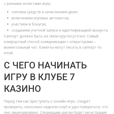
с разными аспектами игры:
снятием средств и зачислением денег;
включением игровых автоматов;
участием в бонусах;
созданием учетной записи и идентификацией аккаунта.
Саппорт должен быть на связи круглосуточно. Самый
комфортный способ коммуникации с операторами –
моментальный чат. Клиенты могут писать в саппорт по
email.
С ЧЕГО НАЧИНАТЬ
ИГРУ В КЛУБЕ 7
КАЗИНО
Перед тем как приступить к онлайн-игре, следует
проверить, насколько надежен клуб и удостовериться, что
оно лицензировано. Следующим шагом будет регистрация