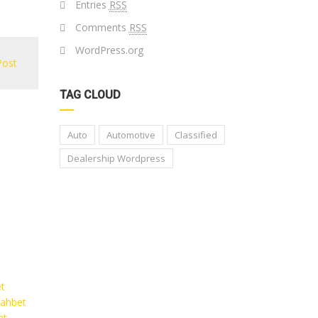
Entries
RSS
Comments
RSS
WordPress.org
Post
TAG CLOUD
Auto
Automotive
Classified
Dealership Wordpress
t
ahbet
et