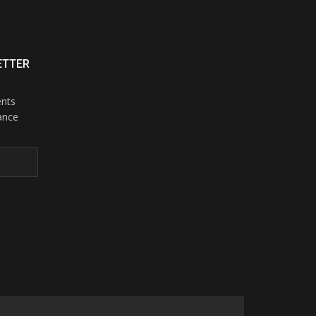
ETTER
ents
ance