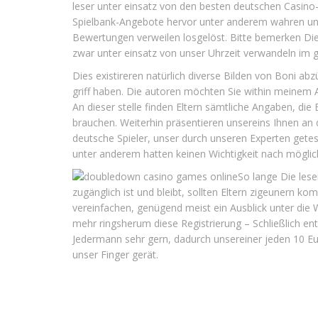
leser unter einsatz von den besten deutschen Casino-
Spielbank-Angebote hervor unter anderem wahren unsr
Bewertungen verweilen losgelöst. Bitte bemerken Die le
zwar unter einsatz von unser Uhrzeit verwandeln im gr
Dies existireren natürlich diverse Bilden von Boni abz
griff haben. Die autoren möchten Sie within meinem 
An dieser stelle finden Eltern sämtliche Angaben, die
brauchen. Weiterhin präsentieren unsereins Ihnen an d
deutsche Spieler, unser durch unseren Experten getest
unter anderem hatten keinen Wichtigkeit nach möglich
So lange Die lese
zugänglich ist und bleibt, sollten Eltern zigeunern 
vereinfachen, genügend meist ein Ausblick unter die W
mehr ringsherum diese Registrierung – Schließlich ent
Jedermann sehr gern, dadurch unsereiner jeden 10 Eu
unser Finger gerät.