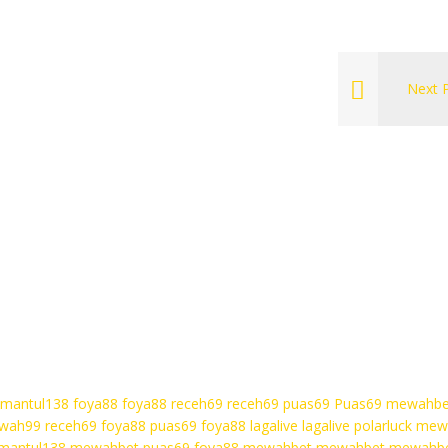
Next 
mantul138
foya88
foya88
receh69
receh69
puas69
Puas69
mewahbe
wah99
receh69
foya88
puas69
foya88
lagalive
lagalive
polarluck
mew
mantul138
mewahbet
puas69
foya88
mewahbet
mewahbet
mewahb