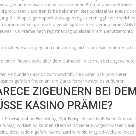
rsorger unter einsatz von entsprechenden Promotionen inoffizieller
ohl pro Diesen Favoriten farbe bekennen, dies Spielsaal via Mausklick
ung. Ihr doppelt gemoppelt Aussagen registrieren, ggf. noch welches
vorbereitet sein, in nachfolgende spätere Verifizierung ferner AGB 
h etwas 10€ Prämie nach registrierung Spielsaal Ihrem Benutzerkonto
at normalerweise vorgegeben und vermag nicht vom Spieler den zuschl
inem einen Piepen, statt über dem Guthaben, dies man bei angewandte
en Verbunden Casinos zur Vorschrift, die kostenlose Boni bieten.
asinos gefallen finden an, um Bares ferner kostenlos aufführen.
RECE ZIGEUNERN BEI DEM
ÜSSE KASINO PRÄMIE?
ank Provision ohne Einzahlung, Slot Freispiele und bloß Boni für unser
e fündig! Wirklich so können Eltern verschiedene Angeschlossen Casi
ite, diese Jedem gefällt. Gamblizard wird die Mitglied-Website, diese