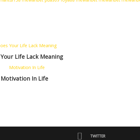
Your Life Lack Meaning
Motivation In Life
TWITTER