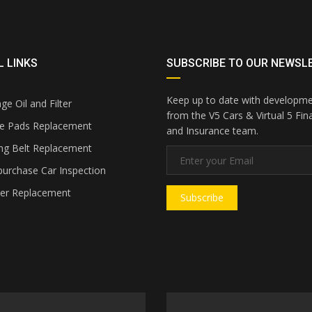
 LINKS
SUBSCRIBE TO OUR NEWSL
Keep up to date with developm
e Oil and Filter
from the V5 Cars & Virtual 5 Fin
e Pads Replacement
and Insurance team.
ng Belt Replacement
urchase Car Inspection
ter Replacement
Subscribe