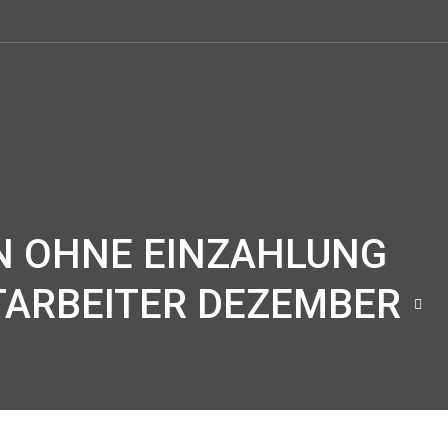
N OHNE EINZAHLUNG
ITARBEITER DEZEMBER