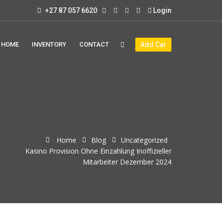
+27 87 057 6620
Login
HOME
INVENTORY
CONTACT
Add Car
Home
Blog
Uncategorized
Kasino Provision Ohne Einzahlung Inoffizieller
Mitarbeiter Dezember 2024