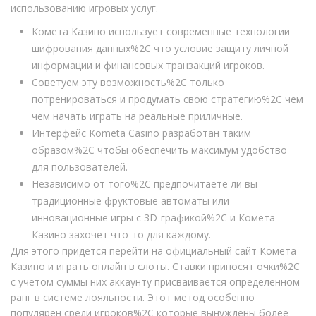
использованию игровых услуг.
Комета Казино использует современные технологии
шифрования данных%2C что условие защиту личной
информации и финансовых транзакций игроков.
Советуем эту возможность%2C только
потренироваться и продумать свою стратегию%2C чем
чем начать играть на реальные приличные.
Интерфейс Kometa Casino разработан таким
образом%2C чтобы обеспечить максимум удобство
для пользователей.
Независимо от того%2C предпочитаете ли вы
традиционные фруктовые автоматы или
инновационные игры с 3D-графикой%2C и Комета
Казино захочет что-то для каждому.
Для этого придется перейти на официальный сайт Комета
Казино и играть онлайн в слоты. Ставки приносят очки%2C
с учетом суммы них аккаунту присваивается определенном
ранг в системе лояльности. Этот метод особенно
популярен среди игроков%2C которые вынуждены более