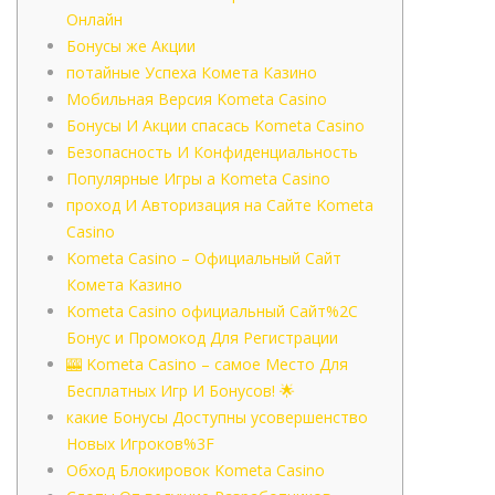
Онлайн
Бонусы же Акции
потайные Успеха Комета Казино
Мобильная Версия Kometa Casino
Бонусы И Акции спасась Kometa Casino
Безопасность И Конфиденциальность
Популярные Игры а Kometa Casino
проход И Авторизация на Сайте Kometa
Casino
Kometa Casino – Официальный Сайт
Комета Казино
Kometa Casino официальный Сайт%2C
Бонус и Промокод Для Регистрации
🎰 Kometa Casino – самое Место Для
Бесплатных Игр И Бонусов! 🌟
какие Бонусы Доступны усовершенство
Новых Игроков%3F
Обход Блокировок Kometa Casino