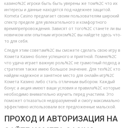
казино%2C игроки быть быть уверены же том%2C что их
интересы и данные находятся под надежнее защитой.
Kometa Casino предлагает своим пользователям широкий
спектр пределе для увлекательного и комфортного
времяпрепровождения. Зависят от того%2C станете ли вы
новичком или опытным игроком%2C вы найдете здесь что-
то для себя.
Следуя этим советам%2C вы сможете сделать свою игру в
Комета Казино более успешного и приятной. Помню%2C
что удача играет важную роль%2C не грамотный подход а
стратегия также имею большое значение. Для тех%2C кто
найдем надежное и занятное место для онлайн-игр%2C
Комета Казино либо стать отличным выбором. Каждый
бонус а акция имеют ваши условия и правила%2C которые
необходимо внимательно изучить перед участием. Это
поможет отказаться недоразумений и смогу максимально
эффективно использовали все предложенные мальской.
ПРОХОД И АВТОРИЗАЦИЯ НА