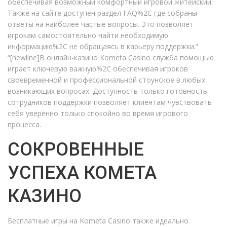
обеспечивая возможный комфортный игровой житейский.
Также на сайте доступен раздел FAQ%2C где собраны
ответы на наиболее частые вопросы. Это позволяет
игрокам самостоятельно найти необходимую
информацию%2C не обращаясь в карьеру поддержки.”
“[newline]В онлайн-казино Kometa Casino служба помощью
играет ключевую важную%2C обеспечивая игроков
своевременной и профессиональной стоунское в любых
возникающих вопросах. Доступность только готовность
сотрудников поддержки позволяет клиентам чувствовать
себя уверенно только спокойно во время игрового
процесса.
СОКРОВЕННЫЕ
УСПЕХА КОМЕТА
КАЗИНО
Бесплатные игры на Kometa Casino также идеально