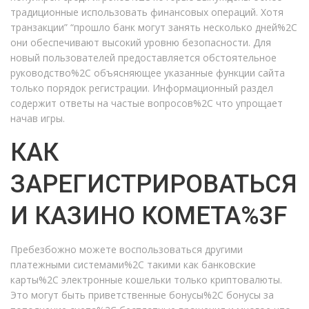
традиционные использовать финансовых операций. Хотя
транзакции” “прошло банк могут занять несколько дней%2C
они обеспечивают высокий уровню безопасности. Для
новый пользователей предоставляется обстоятельное
руководство%2C объясняющее указанные функции сайта
только порядок регистрации. Информационный раздел
содержит ответы на частые вопросов%2C что упрощает
начав игры.
КАК
ЗАРЕГИСТРИРОВАТЬСЯ
И КАЗИНО КОМЕТА%3F
Пребезбожно можете воспользоваться другими
платежными системами%2C такими как банковские
карты%2C электронные кошельки только криптовалюты.
Это могут быть приветственные бонусы%2C бонусы за