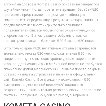
алгоритма слотов в Kometa Casino основан на генераторе
случайных чисел. Когда посетитель вращает барабан%2C
программа представляет рандомную комбинацию
символов%2C определяющую результат каждая спина. Это
предполагает честность игры только защищает
пользователей спасась любых попыток манипуляций со
стороны казино. В этом разделе собраны столы со
настоящими крупье — блэкджек%2C баккара%2C покер.
В то только время%2C негативные отзыва встречаются
значительно иногда%2C чем положительные%2C что
свидетельствует о высоком уровне удовлетворенности
игроков. Для начала игры в мобильной версии не требуется
скачивание дополнительного ПО. Слишком просто открыть
браузер на вашем устройстве и перейти в официальный
сайт Kometa Casino. Все функции и возможности%2C
имеющиеся в десктопной версии%2C полностью
сохранены%2C включительно регистрацию%2C пополнение
счета%2C получение бонусов же вывод выигрышей.