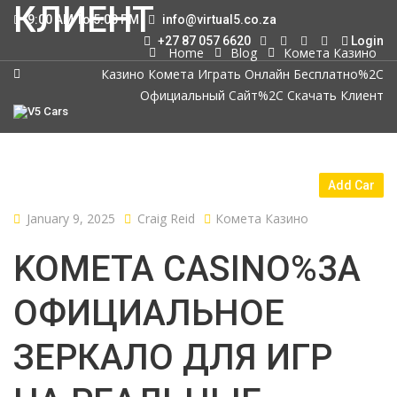
КЛИЕНТ
9:00 AM To 5:00 PM
info@virtual5.co.za
+27 87 057 6620
Login
Home
Blog
Комета Казино
Казино Комета Играть Онлайн Бесплатно%2C
Официальный Сайт%2C Скачать Клиент
HOME
INVENTORY
CONTACT
Add Car
January 9, 2025
Craig Reid
Комета Казино
KOMETA CASINO%3A
ОФИЦИАЛЬНОЕ
ЗЕРКАЛО ДЛЯ ИГР