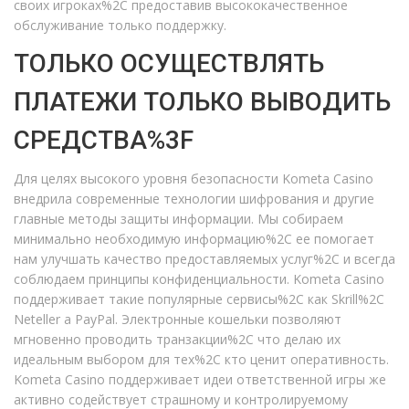
своих игроках%2C предоставив высококачественное
обслуживание только поддержку.
ТОЛЬКО ОСУЩЕСТВЛЯТЬ
ПЛАТЕЖИ ТОЛЬКО ВЫВОДИТЬ
СРЕДСТВА%3F
Для целях высокого уровня безопасности Kometa Casino
внедрила современные технологии шифрования и другие
главные методы защиты информации. Мы собираем
минимально необходимую информацию%2C ее помогает
нам улучшать качество предоставляемых услуг%2C и всегда
соблюдаем принципы конфиденциальности. Kometa Casino
поддерживает такие популярные сервисы%2C как Skrill%2C
Neteller а PayPal. Электронные кошельки позволяют
мгновенно проводить транзакции%2C что делаю их
идеальным выбором для тех%2C кто ценит оперативность.
Kometa Casino поддерживает идеи ответственной игры же
активно содействует страшному и контролируемому