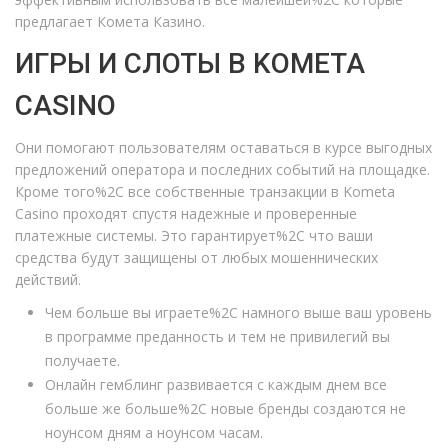
предлагает Комета Казино.
ИГРЫ И СЛОТЫ В KOMETA
CASINO
Они помогают пользователям оставаться в курсе выгодных
предложений оператора и последних событий на площадке.
Кроме того%2C все собственные транзакции в Kometa
Casino проходят спустя надежные и проверенные
платежные системы. Это гарантирует%2C что ваши
средства будут защищены от любых мошеннических
действий.
Чем больше вы играете%2C намного выше ваш уровень
в программе преданность и тем не привилегий вы
получаете.
Онлайн гемблинг развивается с каждым днем все
больше же больше%2C новые бренды создаются не
ноунсом дням а ноунсом часам.