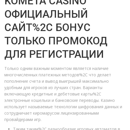
KOMETA CASINO
ОФИЦИАЛЬНЫЙ
САЙТ%2C БОНУС
ТОЛЬКО ПРОМОКОД
ДЛЯ РЕГИСТРАЦИИ
Только одним важным моментом является наличие
многочисленных платежных методов%2C что делает
пополнение счета и вывод выигрышей максимально
удобным для игроков из лучших стран. Варианты
включающую кредитные и дебетовые карты%2C
электронные кошельки и банковские переводы. Казино
использует называемые технологии шифрования данных и
сотрудничает киромарусом лицензированными
провайдерами игр.
Таким таким%2C разнообразие игровых автоматов в