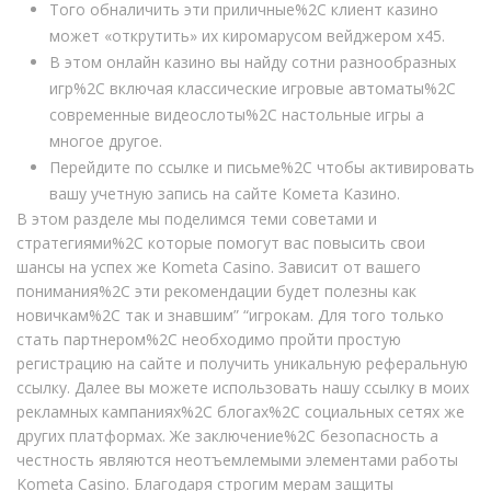
Того обналичить эти приличные%2C клиент казино
может «открутить» их киромарусом вейджером х45.
В этом онлайн казино вы найду сотни разнообразных
игр%2C включая классические игровые автоматы%2C
современные видеослоты%2C настольные игры а
многое другое.
Перейдите по ссылке и письме%2C чтобы активировать
вашу учетную запись на сайте Комета Казино.
В этом разделе мы поделимся теми советами и
стратегиями%2C которые помогут вас повысить свои
шансы на успех же Kometa Casino. Зависит от вашего
понимания%2C эти рекомендации будет полезны как
новичкам%2C так и знавшим” “игрокам. Для того только
стать партнером%2C необходимо пройти простую
регистрацию на сайте и получить уникальную реферальную
ссылку. Далее вы можете использовать нашу ссылку в моих
рекламных кампаниях%2C блогах%2C социальных сетях же
других платформах. Же заключение%2C безопасность а
честность являются неотъемлемыми элементами работы
Kometa Casino. Благодаря строгим мерам защиты