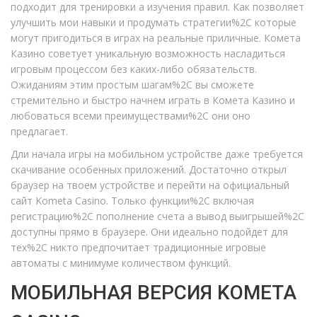
подходит для тренировки а изучения правил. Как позволяет
улучшить мои навыки и продумать стратегии%2C которые
могут пригодиться в играх на реальные приличные. Комета
Казино советует уникальную возможность насладиться
игровым процессом без каких-либо обязательств.
Ожиданиям этим простым шагам%2C вы сможете
стремительно и быстро начнем играть в Комета Казино и
любоваться всеми преимуществами%2C они оно
предлагает.
Дли начала игры на мобильном устройстве даже требуется
скачивание особенных приложений. Достаточно открыл
браузер на твоем устройстве и перейти на официальный
сайт Kometa Casino. Только функции%2C включая
регистрацию%2C пополнение счета а вывод выигрышей%2C
доступны прямо в браузере. Они идеально подойдет для
тех%2C никто предпочитает традиционные игровые
автоматы с минимуме количеством функций.
МОБИЛЬНАЯ ВЕРСИЯ KOMETA