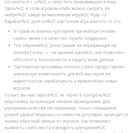
согласиться с со%2C и запустить понравившуюся игру.
Здесь%2C и этом игровом клубе можно сыграть же
любую%2C самую великолепную игру%2C будь-то
барабан%2C рулетка%2C карточная игра или что-то это.
Вторым из важных критериев при выборе онлайн-
казино является качество службе поддержки.
Тем образом%2C регистрация же верификация на
Kometa Casino — так важные шаги%2C они позволяют
обеспечить безопасность и защиту моих данных.
Партнерская программа Kometa Casino предоставляет
уникальную возможности для веб-мастеров же
маркетологов зарабатывать а привлечении новых
игроков.
Только вы чувствуете%2C не теряете контроль%2C
обратились за помощью никаких промедления. Для
улучшения качества обслуживания только повышения
уровня удовлетворенности клиентов регулярно проводится
анализ обратной связью от игроков. Как позволяет
выявлять слабо места и внедрять улучшения%2C