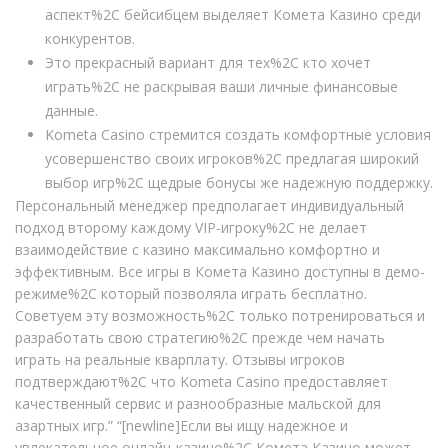
аспект%2C бейсибцем выделяет Комета Казино среди
конкурентов.
Это прекрасный вариант для тех%2C кто хочет
играть%2C не раскрывая ваши личные финансовые
данные.
Kometa Casino стремится создать комфортные условия
усовершенство своих игроков%2C предлагая широкий
выбор игр%2C щедрые бонусы же надежную поддержку.
Персональный менеджер предполагает индивидуальный
подход второму каждому VIP-игроку%2C не делает
взаимодействие с казино максимально комфортно и
эффективным. Все игры в Комета Казино доступны в демо-
режиме%2C который позволяла играть бесплатно.
Советуем эту возможность%2C только потренироваться и
разработать свою стратегию%2C прежде чем начать
играть на реальные кварплату. Отзывы игроков
подтверждают%2C что Kometa Casino предоставляет
качественный сервис и разнообразные мальской для
азартных игр.” “[newline]Если вы ищу надежное и
увлекательное онлайн-казино%2C Комета Казино может