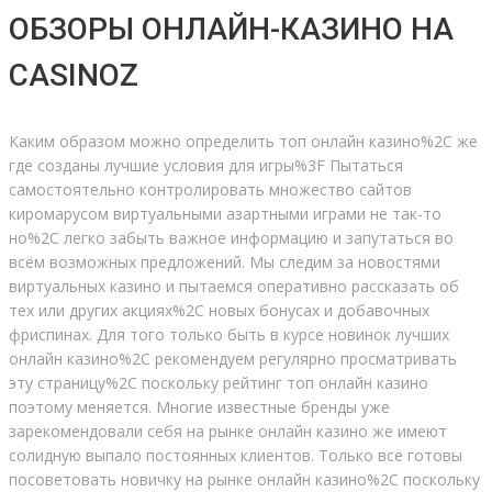
ОБЗОРЫ ОНЛАЙН-КАЗИНО НА
CASINOZ
Каким образом можно определить топ онлайн казино%2C же
где созданы лучшие условия для игры%3F Пытаться
самостоятельно контролировать множество сайтов
киромарусом виртуальными азартными играми не так-то
но%2C легко забыть важное информацию и запутаться во
всём возможных предложений. Мы следим за новостями
виртуальных казино и пытаемся оперативно рассказать об
тех или других акциях%2C новых бонусах и добавочных
фриспинах. Для того только быть в курсе новинок лучших
онлайн казино%2C рекомендуем регулярно просматривать
эту страницу%2C поскольку рейтинг топ онлайн казино
поэтому меняется. Многие известные бренды уже
зарекомендовали себя на рынке онлайн казино же имеют
солидную выпало постоянных клиентов. Только все готовы
посоветовать новичку на рынке онлайн казино%2C поскольку