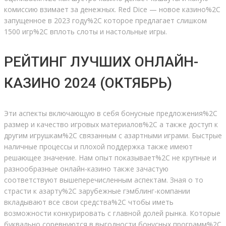
комиссию взимает за денежных. Red Dice — новое казино%2C
запущенное в 2023 году%2C которое предлагает слишком
1500 игр%2C вплоть слоты и настольные игры.
РЕЙТИНГ ЛУЧШИХ ОНЛАЙН-
КАЗИНО 2024 (ОКТЯБРЬ)
Эти аспекты включающую в себя бонусные предложения%2C
размер и качество игровых материалов%2C а также доступ к
другим игрушкам%2C связанным с азартными играми. Быстрые
наличные процессы и плохой поддержка также имеют
решающее значение. Нам опыт показывает%2C не крупные и
разнообразные онлайн-казино также зачастую
соответствуют вышеперечисленным аспектам. Зная о то
страсти к азарту%2C зарубежные гэмблинг-компании
вкладывают все свои средства%2C чтобы иметь
возможности конкурировать с главной долей рынка. Которые
буквально соревнуются в выгодности бонусных программ%2C