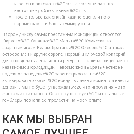
игроков в автоматы%2C же так же являлась по-
настоящему объективным%2C п. к.
После только как онлайн казино оценили по о
параметрам эти баллы суммируются.
Второму числу самых престижный юрисдикций относятся
Кюрасао%2C Канаваке%2C Мальта%2C Комиссии по
азартным играм Великобритании%2C Олдерни%2C и также
острова Мэн и других европе. Первый и ключевой критерий
для определить легальности ресурса — наличие лицензии от
независимой юрисдикции. Невозможно выбрать честное и
надёжное заведение%2C зарегистрироваться%2C
активировать аккаунт%2C войдут в личный комнату и внести
депозит. Мы не будет утверждать%2C что игромания – это
фантазии психологов. Она но существует%2C и остальные
гемблеры познали её “прелести” на моем опыте.
КАК МЫ ВЫБРАН
САМОЕ ЛУЧШЕЕ