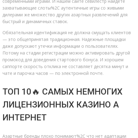
современными играми. И нашем сайте севилестр найдете
захватывающие слоты%2C аутентичные игры со живыми
дилерами же множество других азартных развлечений для
быстрый и динамичных ставок.
Обязательная идентификация не должна смущать клиентов
— это общепринятая традиционная. Надежные площадки
даже допускают утечки информации о пользователях.
Потому на стадии регистрации можно активировать другой
промокод для доведения стартового бонуса. И хорошем
саппорте скорость отклика не составляет десятка минут и
чате и парочка часов — по электронной почте.
ТОП 10🔥 САМЫХ НЕМНОГИХ
ЛИЦЕНЗИОННЫХ КАЗИНО А
ИНТЕРНЕТ
Азартные бренды плохо понимают%2C что нет адаптации