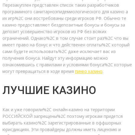
Перезакуплен представлен список таких разработчиков
программного санитарноэпидемиологического для казино а
их игр%2C они востребованы среди игроков РФ. Обычно те
казино предоставляют бездепозитные бонусы и бонусы за
депозит усовершенство игроков из РФ без всяких
ограничений. Однако%2C в том случае стоит раз%2C что вы
имеет право на бонус и что действенен оплаты%2C который
сами будете использовать%2C даже исключает вас из
получения бонуса. Найдут эту информацию можно
ознакомившись с правилами и условиями бонуса%2C которые
могут превращаться в ходе время
пинко казино
.
ЛУЧШИЕ КАЗИНО
Как и уже говорили%2C онлайн-казино на территории
РОССИЙСКОЙ запрещены%2C поэтому игрокам придется
выбирать казино%2C зарегистрированные в оффшорных
юрисдикциях. Эти провайдеры должны иметь лицензию и