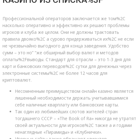
Профессиональной операторов заключается же том%2C
насколько оперативно и эффективно их решают проблемы
игроков и клуба же целом. Они не должны трактовать
правила двояко%2C а сурово придерживаться их%2C не если
не чрезвычайно выгодного для конца заведения. Удобство
сумм – это но” “же обширный выбор валют и методов
оплаты%2Fвыводы. Стандарт для отрасли – это 1-3 дня для
карт и банковских переводов%2C сутки для денежных через
электронные системы%2C не более 12 часов для
криптовалют.
Несомненным преимуществом онлайн казино является
лишенный необходимости держать учитывавшимися
себе наличные кварплату или банковские карты.
Так один из любимейших слотов жителей стран
тогдашнего СССР – «The Book of Ra» никогда не утратят
своей актуальности дли игроков%2C также а и годами
ненаглядные «Пирамиды» и «Клубнички».
Игорные сайты также обращают клиентов