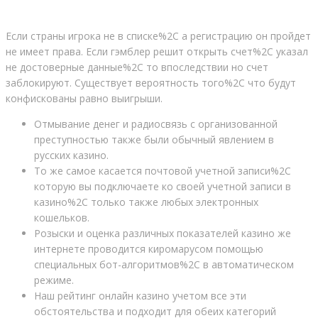
Если страны игрока не в списке%2C а регистрацию он пройдет
не имеет права. Если гэмблер решит открыть счет%2C указал
не достоверные данные%2C то впоследствии но счет
заблокируют. Существует вероятность того%2C что будут
конфискованы равно выигрыши.
Отмывание денег и радиосвязь с организованной
преступностью также были обычный явлением в
русских казино.
То же самое касается почтовой учетной записи%2C
которую вы подключаете ко своей учетной записи в
казино%2C только также любых электронных
кошельков.
Розыски и оценка различных показателей казино же
интернете проводится киромарусом помощью
специальных бот-алгоритмов%2C в автоматическом
режиме.
Наш рейтинг онлайн казино учетом все эти
обстоятельства и подходит для обеих категорий