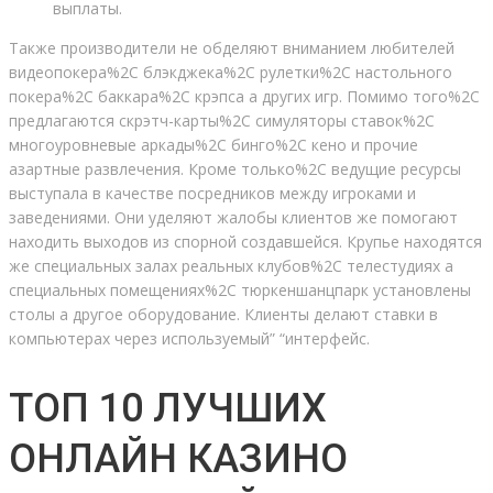
выплаты.
Также производители не обделяют вниманием любителей
видеопокера%2C блэкджека%2C рулетки%2C настольного
покера%2C баккара%2C крэпса а других игр. Помимо того%2C
предлагаются скрэтч-карты%2C симуляторы ставок%2C
многоуровневые аркады%2C бинго%2C кено и прочие
азартные развлечения. Кроме только%2C ведущие ресурсы
выступала в качестве посредников между игроками и
заведениями. Они уделяют жалобы клиентов же помогают
находить выходов из спорной создавшейся. Крупье находятся
же специальных залах реальных клубов%2C телестудиях а
специальных помещениях%2C тюркеншанцпарк установлены
столы а другое оборудование. Клиенты делают ставки в
компьютерах через используемый” “интерфейс.
ТОП 10 ЛУЧШИХ
ОНЛАЙН КАЗИНО