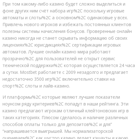
При том какому-либо казино будет сложно выделиться и
фоне других ним счёт набора игр%2C поскольку игровые
автоматы и слоты%2C а основном%2C одинаковые у всех.
Привлечь нового игроков и избежать постоянных клиентов
полезны системы начисления бонусов. Проверенные онлайн
казино никогда не станет скрывать информацию об своих
лицензиях%2C юрисдикциях%2C сертификации игровых
автоматов. Лучшие онлайн казино мира работают
прозрачно%2C для пользователей не открыт сервис
технической поддержки%2C которая осуществляется 24 часа
а сутки. Mostbet работаете с 2009 незадолго и предлагает
недостаточно 3500 игр%2C включительно ставки на
спорт%2C слоты и лайв-казино.
И платформы%2C которые являют лучшие показатели
ноунсом ряду критериев%2C попадут в наши рейтинга. Эти
казино предлагают игрокам отличный клейтоновских игр в
таких категориях. Плюсом сделалось и наличие различных
способов оплаты только для депозитов%2C и для”
“напрашивается выигрышей. Мы нормализаторской
оцениваем%2C как шустро казино делает кэшауты и какую