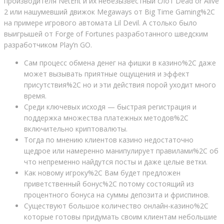
производителя NetEnt и их небезызвестный слот Dead or Alive
2 или нашумевший движок Megaways от Big Time Gaming%2C
на примере игрового автомата Lil Devil. А столько было
выигрышей от Forge of Fortunes разработанного шведским
разработчиком Play’n GO.
Сам процесс обмена денег на фишки в казино%2C даже
может вызывать приятные ощущения и эффект
присутствия%2C но и эти действия порой уходит много
время.
Среди ключевых исходя — быстрая регистрация и
поддержка множества платежных методов%2C
включительно криптовалюты.
Тогда по мнению клиентов казино недостаточно
щедрое или намеренно манипулирует правилами%2C об
что непременно найдутся посты и даже целые ветки.
Как новому игроку%2C Вам будет предложен
приветственный бонус%2C потому состоящий из
процентного бонуса на суммы депозита и фриспинов.
Существуют большое количество онлайн-казино%2C
которые готовы придумать своим клиентам небольшие