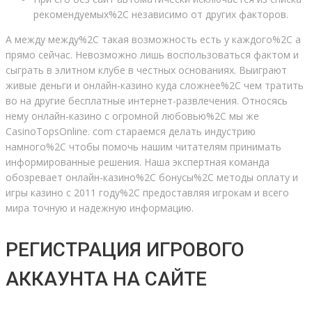
рекомендуемых%2C независимо от других факторов.
А между между%2C такая возможность есть у каждого%2C а
прямо сейчас. Невозможно лишь воспользоваться фактом и
сыграть в элитном клубе в честных основаниях. Выиграют
живые деньги и онлайн-казино куда сложнее%2C чем тратить
во на другие бесплатные интернет-развлечения. Относясь
нему онлайн-казино с огромной любовью%2C мы же
CasinoTopsOnline. com стараемся делать индустрию
намного%2C чтобы помочь нашим читателям принимать
информированные решения. Наша экспертная команда
обозревает онлайн-казино%2C бонусы%2C методы оплату и
игры казино с 2011 году%2C предоставляя игрокам и всего
мира точную и надежную информацию.
РЕГИСТРАЦИЯ ИГРОВОГО
АККАУНТА НА САЙТЕ