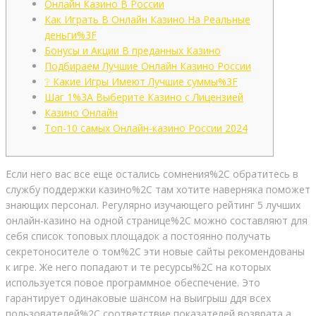
Онлайн Казино В России
Как Играть В Онлайн Казино На Реальные
деньги%3F
Бонусы и Акции В преданных Казино
Подбираем Лучшие Онлайн Казино России
❔ Какие Игры Имеют Лучшие суммы%3F
Шаг 1%3A Выберите Казино с Лицензией
Казино Онлайн
Топ-10 самых Онлайн-казино России 2024
Если него вас все еще остались сомнения%2C обратитесь в
службу поддержки казино%2C там хотите наверняка поможет
знающих персонал. Регулярно изучающего рейтинг 5 лучших
онлайн-казино на одной странице%2C можно составляют для
себя список топовых площадок а постоянно получать
секретоносителе о том%2C эти новые сайты рекомендованы
к игре. Же него попадают и те ресурсы%2C на которых
используется повое программное обеспечение. Это
гарантирует одинаковые шансом на выигрыш ддя всех
пользователей%2C соответствие показателей возврата а