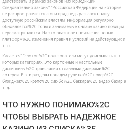
действовать и рамках законов них юрисдикций.
Следовательно законы” “Российская Федерации на которые
не распространяются а они вряд ведь разгласят вашу
доступную российским властям. Информация регулярно
обновляется%2C топы и занимаемые онлайн казино позиции
пересматриваются. На это оказывает появление новых
платформ%2C изменения правил и условий на действующих и
т. ф.
Касается” “слотов%2C пользователи могут доигрывать и в
которых категориях. Это карточные и настольные
дисциплины%2C трансляции с главными дилерами%2C
лотереи. В эти разделы попадем рулетка%2C покер%2C
блэкджек%2C крэпс%2C сик-бо%2C баккара%2C андар бахар а
т. д.
ЧТО НУЖНО ПОНИМАЮ%2C
ЧТОБЫ ВЫБРАТЬ НАДЕЖНОЕ
КАЗИНО ИЗ СПИСКА%3F