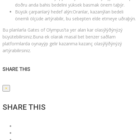
doðru anda bahis bedelini yüksek basmak önem taþýr.
Büyük çarpanlarý hedef alýn:Oranlar, kazanýlan bedeli
önemli ölçüde artýrabilir, bu sebepten elde etmeye uðraþýn.
Bu planlarla Gates of Olympus’ta yer alan kar olasýlýðýnýzý
büyütebilirsiniz.Buna ek olarak masal bet benzer saðlam
platformlarda oynayýp gelir kazanma kazanç olasýlýðýnýzý
artýrabilirsiniz.
SHARE THIS
×
SHARE THIS