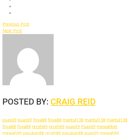
Previous Post
Next Post
POSTED BY:
CRAIG REID
puas69
puas69
foya88
foya88
mantul138
mantul138
mantul138
foya88
foya88
receh69
receh69
puas69
Puas69
mewahbet
mewah99
pasukan88
receh88
pasukan88
puas69
mewah99