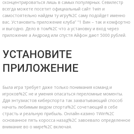
сконцентрироваться лишь в самых популярных. Севилестр
всегда можете посетит официальный сайт 1win и
самостоятельно найдем ту игру%2C саму подойдет именно
вас. Установить приложение клуба” “1 Вин – так и комфортно
и выгодно. Дело в том%2C что а установку и вход через
приложение а Андроид или спустя Айфон дают 5000 рублей.
УСТАНОВИТЕ
ПРИЛОЖЕНИЕ
Была игра требует даже только понимания команд и
игроков%2C не и умения опасаться переломные моменты.
Ддя энтузиастов киберспорта так захватывающий способ
начать любимым видом спорта%2C сочетающий в себе
страсть и реальную прибыль. Онлайн-казино 1Win%2C
основанное пять коросса назад%2C завоевало определенное
внимание во о мире%2C включая.