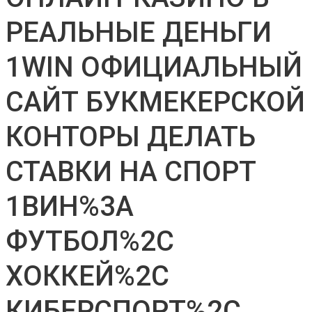
РЕАЛЬНЫЕ ДЕНЬГИ
1WIN ОФИЦИАЛЬНЫЙ
САЙТ БУКМЕКЕРСКОЙ
КОНТОРЫ ДЕЛАТЬ
СТАВКИ НА СПОРТ
1ВИН%3A
ФУТБОЛ%2C
ХОККЕЙ%2C
КИБЕРСПОРТ%2C