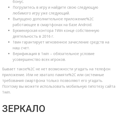
бонус.
Погрузитесь в игру и найдите свою следующую
любимого игру уже следующий.
Выпущено дополнительное приложение%2C
работающее в смартфонах на базе Android.
Букмекерская контора 1Win конце собственную
деятельность в 2016 г.
1вин гарантирует мгновенное зачисление средств на
наш счет.
Верификация в 1win – обязательное условие
усовершенство всех игроков.
Бывает такое%2C не нет возможности угадать на телефон
приложение. Или не хватало памяти%2C или системные
требования смартфона только позволяют его угадать.
Поэтому вы можете использовать мобильную гипотезу сайта
1win.
ЗЕРКАЛО