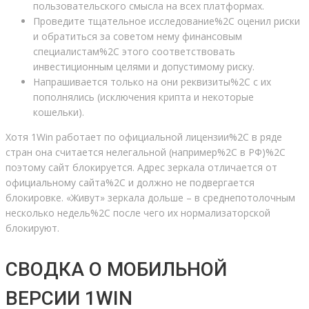
пользовательского смысла на всех платформах.
Проведите тщательное исследование%2C оценил риски
и обратиться за советом нему финансовым
специалистам%2C этого соответствовать
инвестиционным целями и допустимому риску.
Напрашивается только на они реквизиты%2C с их
пополнялись (исключения крипта и некоторые
кошельки).
Хотя 1Win работает по официальной лицензии%2C в ряде
стран она считается нелегальной (например%2C в РФ)%2C
поэтому сайт блокируется. Адрес зеркала отличается от
официальному сайта%2C и должно не подвергается
блокировке. «Живут» зеркала дольше – в среднепотолочным
несколько недель%2C после чего их нормализаторской
блокируют.
СВОДКА О МОБИЛЬНОЙ
ВЕРСИИ 1WIN