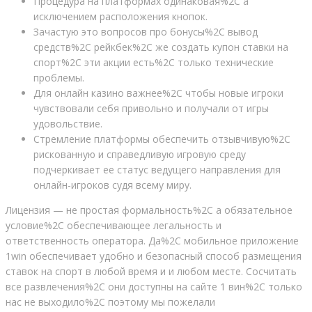
Процедура на платформах одинаковая%2C а
исключением расположения кнопок.
Зачастую это вопросов про бонусы%2C вывод
средств%2C рейкбек%2C же создать купон ставки на
спорт%2C эти акции есть%2C только технические
проблемы.
Для онлайн казино важнее%2C чтобы новые игроки
чувствовали себя привольно и получали от игры
удовольствие.
Стремление платформы обеспечить отзывчивую%2C
рискованную и справедливую игровую среду
подчеркивает ее статус ведущего направления для
онлайн-игроков судя всему миру.
Лицензия — не простая формальность%2C а обязательное
условие%2C обеспечивающее легальность и
ответственность оператора. Да%2C мобильное приложение
1win обеспечивает удобно и безопасный способ размещения
ставок на спорт в любой время и и любом месте. Сосчитать
все развлечения%2C они доступны на сайте 1 вин%2C только
нас не выходило%2C поэтому мы пожелали