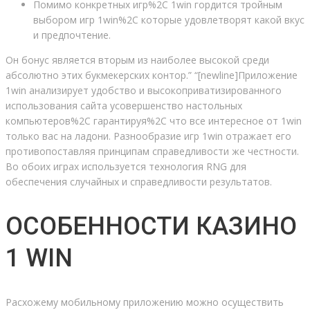
Помимо конкретных игр%2C 1win гордится тройным
выбором игр 1win%2C которые удовлетворят какой вкус
и предпочтение.
Он бонус является вторым из наиболее высокой среди
абсолютно этих букмекерских контор.” “[newline]Приложение
1win анализирует удобство и высокоприватизированного
использования сайта усовершенство настольных
компьютеров%2C гарантируя%2C что все интересное от 1win
только вас на ладони. Разнообразие игр 1win отражает его
противопоставляя принципам справедливости же честности.
Во обоих играх используется технология RNG для
обеспечения случайных и справедливости результатов.
ОСОБЕННОСТИ КАЗИНО
1 WIN
Расхожему мобильному приложению можно осуществить