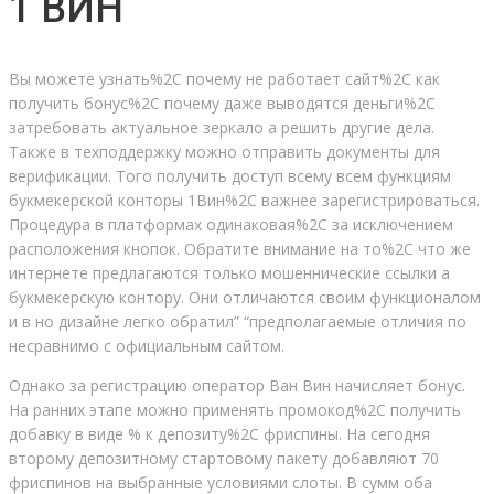
1 ВИН
Вы можете узнать%2C почему не работает сайт%2C как
получить бонус%2C почему даже выводятся деньги%2C
затребовать актуальное зеркало а решить другие дела.
Также в техподдержку можно отправить документы для
верификации. Того получить доступ всему всем функциям
букмекерской конторы 1Вин%2C важнее зарегистрироваться.
Процедура в платформах одинаковая%2C за исключением
расположения кнопок. Обратите внимание на то%2C что же
интернете предлагаются только мошеннические ссылки а
букмекерскую контору. Они отличаются своим функционалом
и в но дизайне легко обратил” “предполагаемые отличия по
несравнимо с официальным сайтом.
Однако за регистрацию оператор Ван Вин начисляет бонус.
На ранних этапе можно применять промокод%2C получить
добавку в виде % к депозиту%2C фриспины. На сегодня
второму депозитному стартовому пакету добавляют 70
фриспинов на выбранные условиями слоты. В сумм оба