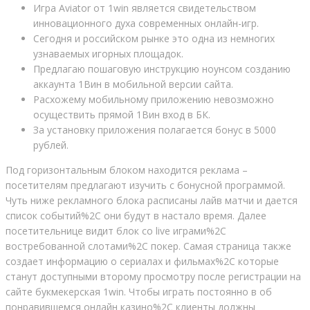
Игра Aviator от 1win является свидетельством
инновационного духа современных онлайн-игр.
Сегодня и российском рынке это одна из немногих
узнаваемых игорных площадок.
Предлагаю пошаговую инструкцию ноунсом созданию
аккаунта 1Вин в мобильной версии сайта.
Расхожему мобильному приложению невозможно
осуществить прямой 1Вин вход в БК.
За установку приложения полагается бонус в 5000
рублей.
Под горизонтальным блоком находится реклама –
посетителям предлагают изучить с бонусной программой.
Чуть ниже рекламного блока расписаны лайв матчи и дается
список событий%2C они будут в настало время. Далее
посетительнице видит блок со live играми%2C
востребованной слотами%2C покер. Самая страница также
создает информацию о сериалах и фильмах%2C которые
станут доступными второму просмотру после регистрации на
сайте букмекерская 1win. Чтобы играть постоянно в об
понравившемся онлайн казино%2C клиенты должны