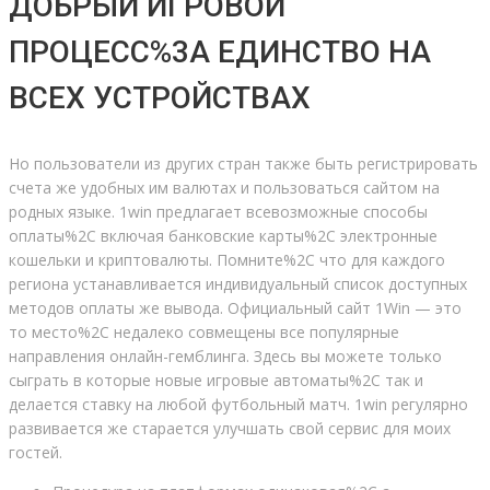
ДОБРЫЙ ИГРОВОЙ
ПРОЦЕСС%3A ЕДИНСТВО НА
ВСЕХ УСТРОЙСТВАХ
Но пользователи из других стран также быть регистрировать
счета же удобных им валютах и пользоваться сайтом на
родных языке. 1win предлагает всевозможные способы
оплаты%2C включая банковские карты%2C электронные
кошельки и криптовалюты. Помните%2C что для каждого
региона устанавливается индивидуальный список доступных
методов оплаты же вывода. Официальный сайт 1Win — это
то место%2C недалеко совмещены все популярные
направления онлайн-гемблинга. Здесь вы можете только
сыграть в которые новые игровые автоматы%2C так и
делается ставку на любой футбольный матч. 1win регулярно
развивается же старается улучшать свой сервис для моих
гостей.