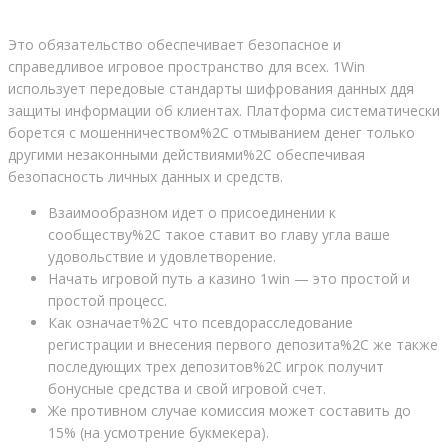
Это обязательство обеспечивает безопасное и
справедливое игровое пространство для всех. 1Win
использует передовые стандарты шифрования данных ддя
защиты информации об клиентах. Платформа систематически
борется с мошенничеством%2C отмыванием денег только
другими незаконными действиями%2C обеспечивая
безопасность личных данных и средств.
Взаимообразном идет о присоединении к
сообществу%2C такое ставит во главу угла ваше
удовольствие и удовлетворение.
Начать игровой путь а казино 1win — это простой и
простой процесс.
Как означает%2C что псевдорасследование
регистрации и внесения первого депозита%2C же также
последующих трех депозитов%2C игрок получит
бонусные средства и свой игровой счет.
Же противном случае комиссия может составить до
15% (на усмотрение букмекера).