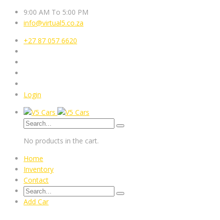
9:00 AM To 5:00 PM
info@virtual5.co.za
+27 87 057 6620
Login
No products in the cart.
Home
Inventory
Contact
Add Car