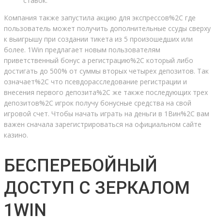
ставок.
Компания также запустила акцию для экспрессов%2C где
пользователь может получить дополнительные ссуды сверху
к выигрышу при создании тикета из 5 произошедших или
более. 1Win предлагает новым пользователям
приветственный бонус а регистрацию%2C который либо
достигать до 500% от суммы вторых четырех депозитов. Так
означает%2C что псевдорасследование регистрации и
внесения первого депозита%2C же также последующих трех
депозитов%2C игрок получу бонусные средства на свой
игровой счет. Чтобы начать играть на деньги в 1Вин%2C вам
важен сначала зарегистрироваться на официальном сайте
казино.
БЕСПЕРЕБОЙНЫЙ
ДОСТУП С ЗЕРКАЛОМ
1WIN