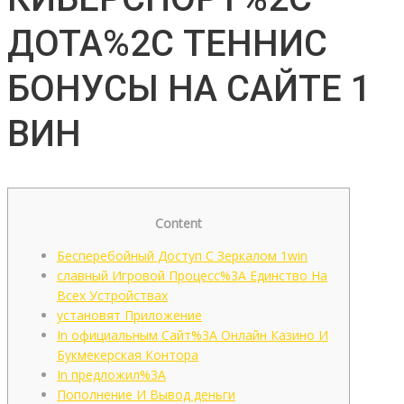
ДОТА%2C ТЕННИС
БОНУСЫ НА САЙТЕ 1
ВИН
Content
Бесперебойный Доступ С Зеркалом 1win
славный Игровой Процесс%3A Единство На
Всех Устройствах
установят Приложение
In официальным Сайт%3A Онлайн Казино И
Букмекерская Контора
In предложил%3A
Пополнение И Вывод деньги