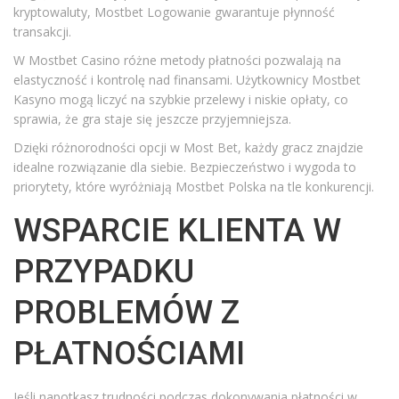
kryptowaluty, Mostbet Logowanie gwarantuje płynność
transakcji.
W Mostbet Casino różne metody płatności pozwalają na
elastyczność i kontrolę nad finansami. Użytkownicy Mostbet
Kasyno mogą liczyć na szybkie przelewy i niskie opłaty, co
sprawia, że gra staje się jeszcze przyjemniejsza.
Dzięki różnorodności opcji w Most Bet, każdy gracz znajdzie
idealne rozwiązanie dla siebie. Bezpieczeństwo i wygoda to
priorytety, które wyróżniają Mostbet Polska na tle konkurencji.
WSPARCIE KLIENTA W
PRZYPADKU
PROBLEMÓW Z
PŁATNOŚCIAMI
Jeśli napotkasz trudności podczas dokonywania płatności w