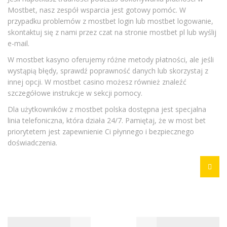
Mostbet, nasz zespół wsparcia jest gotowy pomóc. W
przypadku problemów z mostbet login lub mostbet logowanie,
skontaktuj się z nami przez czat na stronie mostbet pl lub wyślij
e-mail.
W mostbet kasyno oferujemy różne metody płatności, ale jeśli
wystąpią błędy, sprawdź poprawność danych lub skorzystaj z
innej opcji. W mostbet casino możesz również znaleźć
szczegółowe instrukcje w sekcji pomocy.
Dla użytkowników z mostbet polska dostępna jest specjalna
linia telefoniczna, która działa 24/7. Pamiętaj, że w most bet
priorytetem jest zapewnienie Ci płynnego i bezpiecznego
doświadczenia.