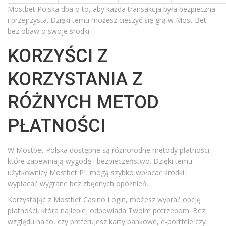
Mostbet Polska dba o to, aby każda transakcja była bezpieczna
i przejrzysta. Dzięki temu możesz cieszyć się grą w Most Bet
bez obaw o swoje środki.
KORZYŚCI Z
KORZYSTANIA Z
RÓŻNYCH METOD
PŁATNOŚCI
W Mostbet Polska dostępne są różnorodne metody płatności,
które zapewniają wygodę i bezpieczeństwo. Dzięki temu
użytkownicy Mostbet PL mogą szybko wpłacać środki i
wypłacać wygrane bez zbędnych opóźnień.
Korzystając z Mostbet Casino Login, możesz wybrać opcję
płatności, która najlepiej odpowiada Twoim potrzebom. Bez
względu na to, czy preferujesz karty bankowe, e-portfele czy