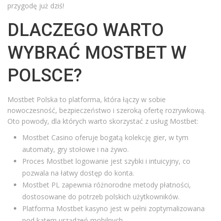
przygodę już dziś!
DLACZEGO WARTO
WYBRAĆ MOSTBET W
POLSCE?
Mostbet Polska to platforma, która łączy w sobie
nowoczesność, bezpieczeństwo i szeroką ofertę rozrywkową.
Oto powody, dla których warto skorzystać z usług Mostbet:
Mostbet Casino oferuje bogatą kolekcję gier, w tym
automaty, gry stołowe i na żywo.
Proces Mostbet logowanie jest szybki i intuicyjny, co
pozwala na łatwy dostęp do konta.
Mostbet PL zapewnia różnorodne metody płatności,
dostosowane do potrzeb polskich użytkowników.
Platforma Mostbet kasyno jest w pełni zoptymalizowana
pod kątem urządzeń mobilnych.