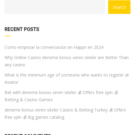
CATEGORY
Search
WITH
DROPDOWN
RECENT POSTS
Como empezar la conversacion en Happn en 2024
Why Online Casino deneme bonus veren siteler are Better Than
any casino
What is the minimum age of someone who wants to register at
Aviator
Bet with deneme bonus veren siteler 💰 Offers free spin 💰
Betting & Casino Games
deneme bonus veren siteler Casino & Betting Turkey 💰 Offers
free spin 💰 Big games catalog