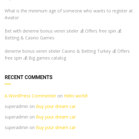
What is the minimum age of someone who wants to register at
Aviator
Bet with deneme bonus veren siteler 💰 Offers free spin 💰
Betting & Casino Games
deneme bonus veren siteler Casino & Betting Turkey 💰 Offers
free spin 💰 Big games catalog
RECENT COMMENTS
A WordPress Commenter
on
Hello world!
superadmin
on
Buy your dream car
superadmin
on
Buy your dream car
superadmin
on
Buy your dream car