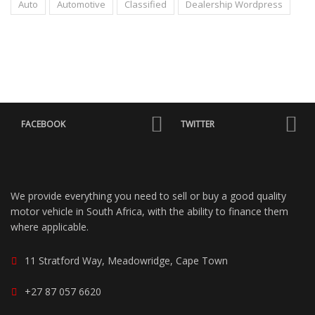
Auto
Automotive
Classified
Dealership Wordpress
FACEBOOK
TWITTER
We provide everything you need to sell or buy a good quality
motor vehicle in South Africa, with the ability to finance them
where applicable.
11 Stratford Way, Meadowridge, Cape Town
+27 87 057 6620