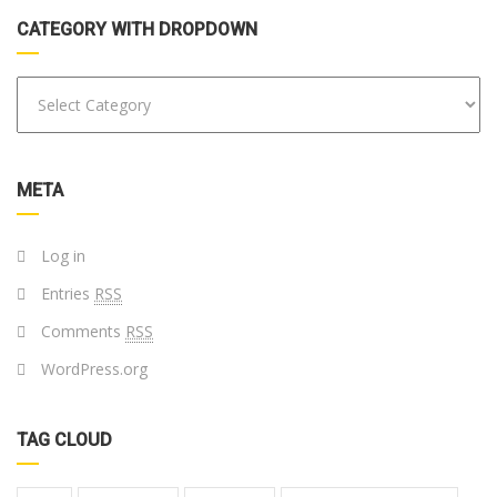
CATEGORY WITH DROPDOWN
META
Log in
Entries
RSS
Comments
RSS
WordPress.org
TAG CLOUD