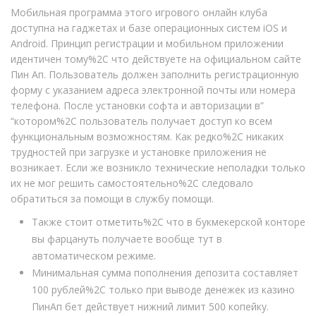
Мобильная программа этого игрового онлайн клуба
доступна на гаджетах и базе операционных систем iOS и
Android. Принцип регистрации и мобильном приложении
идентичен тому%2C что действуете на официальном сайте
Пин Ап. Пользователь должен заполнить регистрационную
форму с указанием адреса электронной почты или номера
телефона. После установки софта и авторизации в”
“котором%2C пользователь получает доступ ко всем
функциональным возможностям. Как редко%2C никаких
трудностей при загрузке и установке приложения не
возникает. Если же возникло технические неполадки только
их не мог решить самостоятельно%2C следовало
обратиться за помощи в службу помощи.
Также стоит отметить%2C что в букмекерской конторе
вы фарцануть получаете вообще тут в
автоматическом режиме.
Минимальная сумма пополнения депозита составляет
100 рублей%2C только при выводе денежек из казино
ПинАп бет действует нижний лимит 500 копейку.