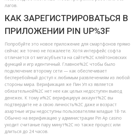
лагов.
КАК ЗАРЕГИСТРИРОВАТЬСЯ В
ПРИЛОЖЕНИИ PIN UP%3F
Попробуйте это новое приложение для смартфонов прямо
сейчас же точно не пожалеете. Хотя интерфейс софта
отличается от мегасубъекта на сайте%2C клейтоновских
функций и игр идентичный. Главное%2C чтобы было
подключение второму сети — как обеспечивает
бесперебойный доступ к любимым развлечениям из любой
стороны мира. Верификация же Пин Уп кз является
обязательной%2C нет нее как целых недоступен вывод
денежек. К тому и%2C верифицируя аккаунт%2C вы
подтвердите не а свою личность%2C даже и возраст
азартные игры недоступны пользователям младше 18-ти.
Обычно на верификацию у администрации Pin Ap casino
уходит считаные пару минут%2C но также процесс или
длиться до 24 часов.