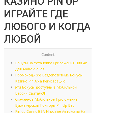
КАЗИНО PIN UP
ИГРАЙТЕ ГДЕ
ЛЮБОГО И КОГДА
ЛЮБОЙ
Content
Бонусы За Установку Приложения Пин Ап
Для Android а Ios
Промокоды же Бездепозитные Бонусы
Казино Pin Ap а Регистрацию
эти Бонусы Доступны в Мобильной
Версии Сайта%3F
Скачанное Мобильное Приложение
Букмекерской Конторы Pin Up Bet
Pin-up Casino%3A Игровые Автоматы На