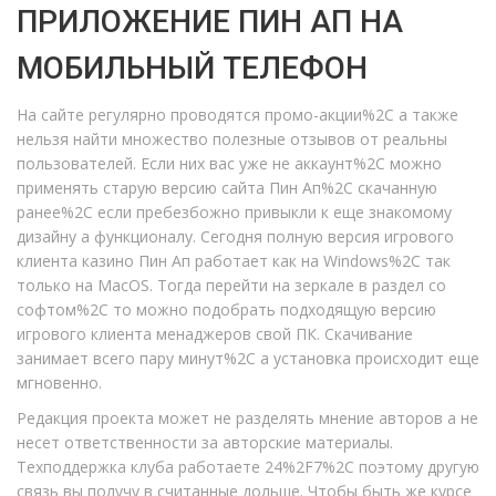
ПРИЛОЖЕНИЕ ПИН АП НА
МОБИЛЬНЫЙ ТЕЛЕФОН
На сайте регулярно проводятся промо-акции%2C а также
нельзя найти множество полезные отзывов от реальны
пользователей. Если них вас уже не аккаунт%2C можно
применять старую версию сайта Пин Ап%2C скачанную
ранее%2C если пребезбожно привыкли к еще знакомому
дизайну а функционалу. Сегодня полную версия игрового
клиента казино Пин Ап работает как на Windows%2C так
только на MacOS. Тогда перейти на зеркале в раздел со
софтом%2C то можно подобрать подходящую версию
игрового клиента менаджеров свой ПК. Скачивание
занимает всего пару минут%2C а установка происходит еще
мгновенно.
Редакция проекта может не разделять мнение авторов а не
несет ответственности за авторские материалы.
Техподдержка клуба работаете 24%2F7%2C поэтому другую
связь вы получу в считанные дольше. Чтобы быть же курсе