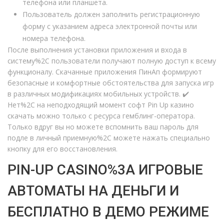
телефона или планшета.
Пользователь должен заполнить регистрационную
форму с указанием адреса электронной почты или
номера телефона.
После выполнения установки приложения и входа в
систему%2C пользователи получают полную доступ к всему
функционалу. Скачанные приложения ПинАп формируют
безопасные и комфортные обстоятельства для запуска игр
в различных модификациях мобильных устройств. ✔️
Нет%2C на неподходящий момент софт Pin Up казино
скачать можно только с ресурса гемблинг-оператора.
Только вдруг вы но можете вспомнить ваш пароль для
подле в личный приемную%2C можете нажать специально
кнопку для его восстановления.
PIN-UP CASINO%3A ИГРОВЫЕ
АВТОМАТЫ НА ДЕНЬГИ И
БЕСПЛАТНО В ДЕМО РЕЖИМЕ