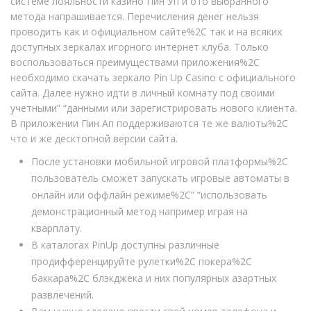
системе лояльности казино Пин Уп и ото выбранного
метода напрашивается. Перечисления денег нельзя
проводить как и официальном сайте%2C так и на всяких
доступных зеркалах игорного интернет клуба. Только
воспользоваться преимуществами приложения%2C
необходимо скачать зеркало Pin Up Casino с официального
сайта. Далее нужно идти в личный комнату под своими
учетными” “данными или зарегистрировать нового клиента.
В приложении Пин Ап поддерживаются те же валюты%2C
что и же десктопной версии сайта.
После установки мобильной игровой платформы%2C
пользователь сможет запускать игровые автоматы в
онлайн или оффлайн режиме%2C” “использовать
демонстрационный метод например играя на
кварплату.
В каталогах PinUp доступны различные
продифференцируйте рулетки%2C покера%2C
баккара%2C блэкджека и них популярных азартных
развлечений.