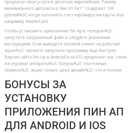
предлагал свои услуги в десятках европейских. Размер
минимального депозита в Пин Уп бет” “содержит 100
рублей%2C когда пополнять счет киромарусом карты Visa
например MasterCard.
Чтобы установить приложение Pin Ap в телефон%2C
запустите загруженный файл и следуйте указанным
инструкциям. Если выведете игровой клиент на рабочий
экран%2C сможете запускать программу еще быстрее.
Версия сайта Pin-Up в Android и на iOS предложит вас такие
же игровые аппараты%2C бонусы%2C платежные
сервисы%2C акции только даже дизайн%2C что и полная.
БОНУСЫ ЗА
УСТАНОВКУ
ПРИЛОЖЕНИЯ ПИН АП
ДЛЯ ANDROID И IOS