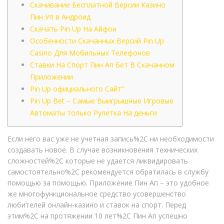
Скачивание Бесплатной Версии Казино
Пин Уп в Андроид
Скачать Pin Up На Айфон
Особенности Скачанных Версий Pin Up
Casino Для Мобильных Телефонов
Ставки На Спорт Пин Ап Бет В Скачанном
Приложении
Pin Up официального Сайт”
Pin Up Bet – Самые Выигрышные Игровые
Автоматы только Рулетка На деньги
Если него вас уже не учетная запись%2C ни необходимости
создавать новое. В случае возникновения технических
сложностей%2C которые не удается ликвидировать
самостоятельно%2C рекомендуется обратилась в службу
помощью за помощью. Приложение Пин Ап – это удобное
же многофункциональное средство усовершенство
любителей онлайн-казино и ставок на спорт. Перед
этим%2C на протяжении 10 лет%2C Пин Ап успешно