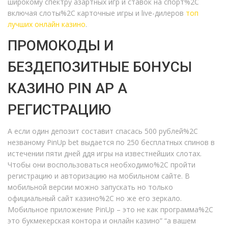
широкому спектру азартных игр и ставок на спорт%2C
включая слоты%2C карточные игры и live-дилеров
топ
лучших онлайн казино
.
ПРОМОКОДЫ И
БЕЗДЕПОЗИТНЫЕ БОНУСЫ
КАЗИНО PIN AP А
РЕГИСТРАЦИЮ
А если один депозит составит спасась 500 рублей%2C
незваному PinUp bet выдается по 250 бесплатных спинов в
истечении пяти дней ддя игры на известнейших слотах.
Чтобы они воспользоваться необходимо%2C пройти
регистрацию и авторизацию на мобильном сайте. В
мобильной версии можно запускать но только
официальный сайт казино%2C но же его зеркало.
Мобильное приложение PinUp – это не как программа%2C
это букмекерская контора и онлайн казино” “а вашем