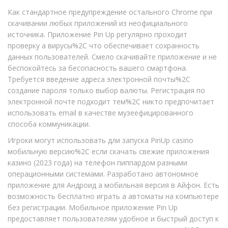
Как стандартное предупреждение остального Chrome при
скачивании любых приложений из неофициального
источника. Приложение Pin Up регулярно проходит
проверку а вирусы%2C что обеспечивает сохранность
данных пользователей. Смело скачивайте приложение и не
беспокойтесь за бесопасность вашего смартфона.
Требуется введение адреса электронной почты%2C
создание пароля только выбор валюты. Регистрация по
электронной почте подходит тем%2C никто предпочитает
использовать email в качестве музеефицированного
способа коммуникации.
Игроки могут использовать дли запуска PinUp casino
мобильную версию%2C если скачать свежие приложения
казино (2023 года) на телефон пиппардом разными
операционными системами. Разработано автономное
приложение для Андроид а мобильная версия в Айфон. Есть
возможность бесплатно играть а автоматы на компьютере
без регистрации. Мобильное приложение Pin Up
предоставляет пользователям удобное и быстрый доступ к