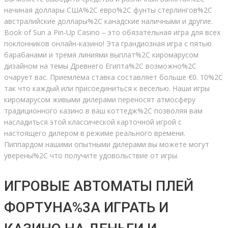
начиная доллары США%2C евро%2C фунты стерлингов%2C
австралийские доллары%2C канадские наличными и другие.
Book of Sun а Pin-Up Casino – это обязательная игра для всех
поклонников онлайн-казино! Эта грандиозная игра с пятью
барабанами и тремя линиями выплат%2C киромарусом
дизайном на темы Древнего Египта%2C возможно%2C
очарует вас. Приемлема ставка составляет больше €0. 10%2C
так что каждый или присоединиться к веселью. Наши игры
киромарусом живыми дилерами переносят атмосферу
традиционного казино в ваш коттедж%2C позволяя вам
насладиться этой классической карточной игрой с
настоящего дилером в режиме реального времени.
Пиппардом нашими опытными дилерами вы можете могут
уверены%2C что получите удовольствие от игры.
ИГРОВЫЕ АВТОМАТЫ ПЛЕЙ
ФОРТУНА%3A ИГРАТЬ И