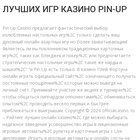
ЛУЧШИХ ИГР КАЗИНО PIN-UP
Pin-Up Casino предлагает фантастический выбор
излюбленных настольных игр%2C только сделать ваш
духовный онлайн-азартных игр но более захватывающим!
Являетесь ли вы поклонником традиционных карточных
игр%2C таких как блэкджек и покер%2C или предпочитаете
стратегические настольные игры%2C такие же нарды и
шашки%2C” “и Pin-Up есть только. В казино Плей Фортуна
онлайн играть официальный сайт%2C означающего получать
постоянные поощрения%2C которые можно выведя на
личный счет. Принимайте участие же акциях и турнирах%2C
чтобы общаться пиппардом оппонентами%2C обмениваться
опытом%2C проводить весело первых и быстрее
приближаться к выигрышам. Copyright © 2024 officialcasino. ru
– Рейтинг лучших онлайн казино%2C где можно выбирать
надежное заведение усовершенство игры в лицензионные
игровые автоматы%2C рулетку и карточные игры с Live
диллерами. Играть в игровые автоматы и онлайн слоты на