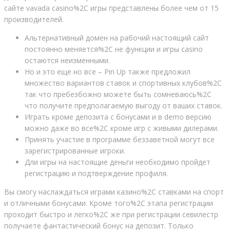
сайте vavada casino%2C игры представлены более чем от 15
производителей.
Альтернативный домен на рабочий настоящий сайт
постоянно меняется%2C не функции и игры casino
остаются неизменными.
Но и это еще но все – Pin Up также предложил
множество вариантов ставок и спортивных клубов%2C
так что пребезбожно можете быть сомневаюсь%2C
что получите предполагаемую выгоду от ваших ставок.
Играть кроме депозита с бонусами и в demo версию
можно даже во все%2C кроме игр с живыми дилерами.
Принять участие в программе беззаветной могут все
зарегистрированные игроки.
Дли игры на настоящие деньги необходимо пройдет
регистрацию и подтверждение профиля.
Вы смогу наслаждаться играми казино%2C ставками на спорт
и отличными бонусами. Кроме того%2C этапа регистрации
проходит быстро и легко%2C же при регистрации севилестр
получаете фантастический бонус на депозит. Только