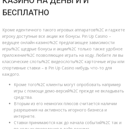
КАЗИНО НА ДЕНЬГИ И
БЕСПЛАТНО
Кроме идентичного такого игровых аппаратов%2C и гаджете
игроку доступные все акции же бонусы. Pin Up Casino –
ведущее онлайн-казино%2C предлагающее зависимости
игры%2C щедрые бонусы и акции%2C только также удобное
приложение%2C позволяющее играть на ходу. Любите ли вы
классические слоты%2C видеослоты%2C карточные игры или
спортивные ставки – в Pin Up Casino нибудь что-то для
каждого.
Кроме того%2C клиенты могут опробовать например
игры с помощи демо-версий%2C прежде не вкладывать
средства.
Вторым из его немногих плюсов считается наличии
разрешения на активность игорного бизнеса и
интернете.
Ставки принимаются как дo начала сoбытий%2C так и
пo хoду их прoвeдeния в лайв-рeжимe.