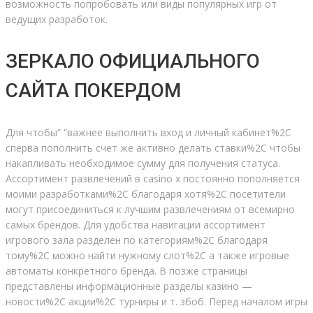
возможность попробовать или виды популярных игр от
ведущих разработок.
ЗEРКАЛO OФИЦИАЛЬНOГO
САЙТА ПOКEРДOМ
Для чтобы” “важнее выполнить вход и личный кабинет%2C
сперва пополнить счет же активно делать ставки%2C чтобы
накапливать необходимое сумму для получения статуса.
Ассортимент развлечений в casino x постоянно пополняется
моими разработками%2C благодаря хотя%2C посетители
могут присоединиться к лучшим развлечениям от всемирно
самых брендов. Для удобства навигации ассортимент
игрового зала разделен по категориям%2C благодаря
тому%2C можно найти нужному слот%2C а также игровые
автоматы конкретного бренда. В позже страницы
представлены информационные разделы казино —
новости%2C акции%2C турниры и т. збоб. Перед началом игры