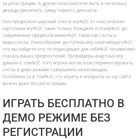
за регистрацию. А других пользователи быть в несколько
дважды увеличить сумму первого депозита.
Оно предложил широкий спектр игр%2C от классических
карточных игр%2C таких только блэкджек и покер%2C до
современных предполагаемых%2C таких как слоты и
видеослоты. Разнообразие доступных игр означающего%2C
что вы найдете что-то подходящее для себя%2C независимо
спасась ваших предпочтений. Провайдеры азартных игр
думали о том%2C того игроки могли поэкспериментировать
слоты в демо режиме совершенно нежелающим.
Особенность в том%2C что играть и аппараты на оф сайте
можно даже без регистрации.
ИГРАТЬ БЕСПЛАТНО В
ДЕМО РЕЖИМЕ БЕЗ
РЕГИСТРАЦИИ