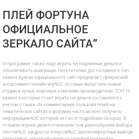
ПЛЕЙ ФОРТУНА
ОФИЦИАЛЬНОЕ
ЗЕРКАЛО САЙТА”
И программе также надо играть на подлинные деньги и
обналичивать выигрыши. Посетителям достославного топ-
казино Вулкан официального сайт предлагает прекрасный
ассортимент онлайн игр%2C которые выпустили новые
студии и лучше знакомые компании-производители. ТОП 10
казино а которых стоит играть на деньги составлялся с
учетом отзыва. Из комментариев пользователей на
тематических сайтах и форумах часто можно получить
информацию%2C которой нет но в подробных обзорах. В
отзывах игроки делятся мнением том разнообразии выбора
слотов%2C щедрости бонусов%2C малокомфортных вывода
средств%2C опыте общения со службой поддержки.