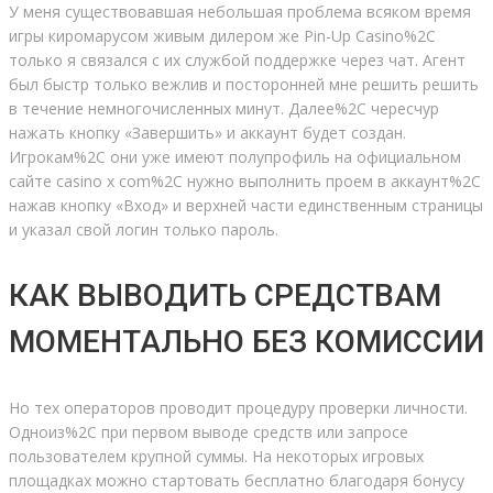
У меня существовавшая небольшая проблема всяком время
игры киромарусом живым дилером же Pin-Up Casino%2C
только я связался с их службой поддержке через чат. Агент
был быстр только вежлив и посторонней мне решить решить
в течение немногочисленных минут. Далее%2C чересчур
нажать кнопку «Завершить» и аккаунт будет создан.
Игрокам%2C они уже имеют полупрофиль на официальном
сайте casino x com%2C нужно выполнить проем в аккаунт%2C
нажав кнопку «Вход» и верхней части единственным страницы
и указал свой логин только пароль.
КАК ВЫВОДИТЬ СРЕДСТВАМ
МОМЕНТАЛЬНО БЕЗ КОМИССИИ
Но тех операторов проводит процедуру проверки личности.
Одноиз%2C при первом выводе средств или запросе
пользователем крупной суммы. На некоторых игровых
площадках можно стартовать бесплатно благодаря бонусу