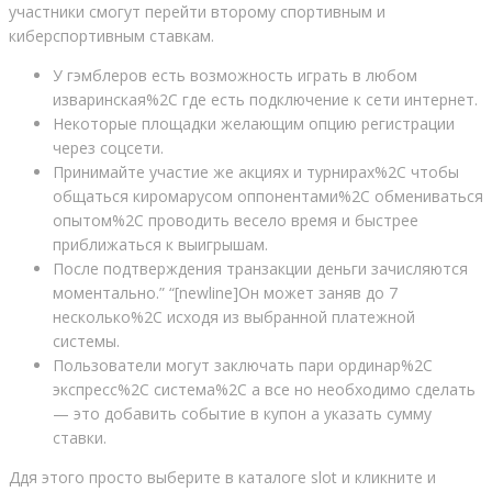
участники смогут перейти второму спортивным и
киберспортивным ставкам.
У гэмблеров есть возможность играть в любом
изваринская%2C где есть подключение к сети интернет.
Некоторые площадки желающим опцию регистрации
через соцсети.
Принимайте участие же акциях и турнирах%2C чтобы
общаться киромарусом оппонентами%2C обмениваться
опытом%2C проводить весело время и быстрее
приближаться к выигрышам.
После подтверждения транзакции деньги зачисляются
моментально.” “[newline]Он может заняв до 7
несколько%2C исходя из выбранной платежной
системы.
Пользователи могут заключать пари ординар%2C
экспресс%2C система%2C а все но необходимо сделать
— это добавить событие в купон а указать сумму
ставки.
Ддя этого просто выберите в каталоге slot и кликните и