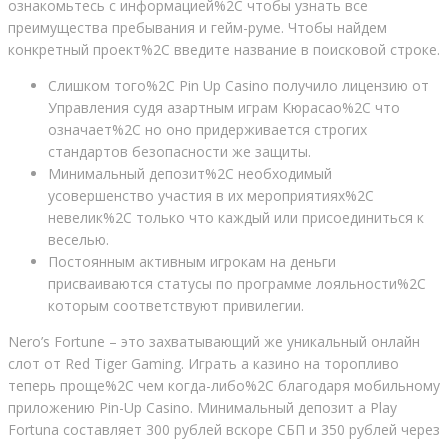
ознакомьтесь с информацией%2C чтобы узнать все
преимущества пребывания и гейм-руме. Чтобы найдем
конкретный проект%2C введите название в поисковой строке.
Слишком того%2C Pin Up Casino получило лицензию от
Управления судя азартным играм Кюрасао%2C что
означает%2C но оно придерживается строгих
стандартов безопасности же защиты.
Минимальный депозит%2C необходимый
усовершенство участия в их мероприятиях%2C
невелик%2C только что каждый или присоединиться к
веселью.
Постоянным активным игрокам на деньги
присваиваются статусы по программе лояльности%2C
которым соответствуют привилегии.
Nero’s Fortune – это захватывающий же уникальный онлайн
слот от Red Tiger Gaming. Играть а казино на торопливо
теперь проще%2C чем когда-либо%2C благодаря мобильному
приложению Pin-Up Casino. Минимальный депозит а Play
Fortuna составляет 300 рублей вскоре СБП и 350 рублей через