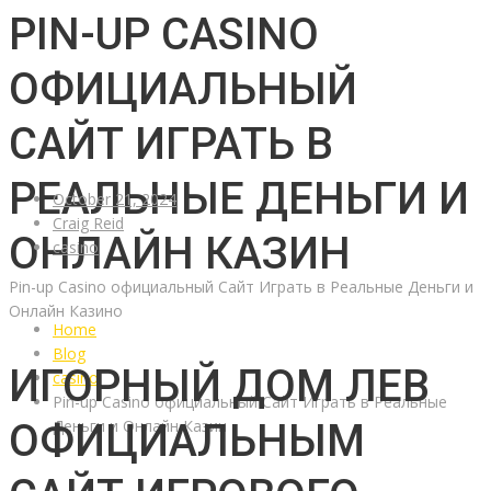
PIN-UP CASINO
ОФИЦИАЛЬНЫЙ
САЙТ ИГРАТЬ В
РЕАЛЬНЫЕ ДЕНЬГИ И
October 21, 2024
Craig Reid
ОНЛАЙН КАЗИН
casino
Pin-up Casino официальный Сайт Играть в Реальные Деньги и
Онлайн Казино
Home
Blog
ИГОРНЫЙ ДОМ ЛЕВ
casino
Pin-up Casino официальный Сайт Играть в Реальные
ОФИЦИАЛЬНЫМ
Деньги и Онлайн Казин