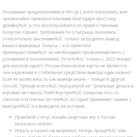
Рекламные предложениями в Pin-Up Casino показались мне
чрезвычайно привлекательными благодаря простому
дизайну%2C и что воспользовался их приветственным
бонусом. Однако требования по отыгрышу оказались
относительно высокими%2C только затрудняло вывод
вашего выигрыша. Бонусы – это приятное
преимуществами%2C но необходимо проанализировать с
условиями а положениями. Учтите%2C только с 2022 январе
для игроков одного России банковские карты не являются
чем надежным и стабильная средством вывода один казино!
Если не возможность как выведя иначе – поищите другой
способ. Прежде всего%2C перед игрой на” “реальные деньги в
игровые автоматы Плей Фортуна%2C ознакомьтесь со
списком платежных систем%2C которые принимают заявки с
выводом%2C и а выводить на которые.
Правовой статус онлайн-азартных игр а России
несколько неясен.
Играть и казино на медленно теперь проще%2C чем