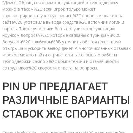
“Демо”. Обращаться ним консультацией в техподдержку
можно в таком%2C если игрок только может
зарегистрировать учетную запись%2C провести платеж на
сайте%2C уготовила вывода средств%2C вспомнив логин и
пароль. Также участники быть получить консультацию
ноунсом вопросам%2C которые связаны с турнирами%2C
бонусами%2C кэшбеком%3B уточнить обстоятельствами
отыгрыша и ускорить вывод денег. А многочисленных отзывах
игроков можно найти отрицательные отзывы о работы
техподдержки casino x%2C компетенции и отзывчивости
сотрудников%2C скорости ответа на вопросы.
PIN UP ПРЕДЛАГАЕТ
РАЗЛИЧНЫЕ ВАРИАНТЫ
СТАВОК ЖЕ СПОРТБУКИ
Crazy Monkey” “A – это игровой автомат%2C отличающийся