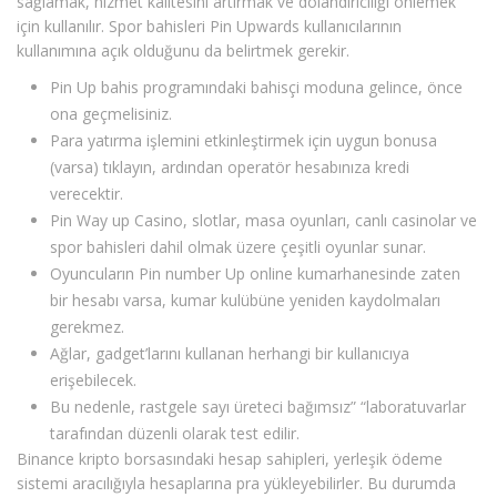
sağlamak, hizmet kalitesini artırmak ve dolandırıcılığı önlemek
için kullanılır. Spor bahisleri Pin Upwards kullanıcılarının
kullanımına açık olduğunu da belirtmek gerekir.
Pin Up bahis programındaki bahisçi moduna gelince, önce
ona geçmelisiniz.
Para yatırma işlemini etkinleştirmek için uygun bonusa
(varsa) tıklayın, ardından operatör hesabınıza kredi
verecektir.
Pin Way up Casino, slotlar, masa oyunları, canlı casinolar ve
spor bahisleri dahil olmak üzere çeşitli oyunlar sunar.
Oyuncuların Pin number Up online kumarhanesinde zaten
bir hesabı varsa, kumar kulübüne yeniden kaydolmaları
gerekmez.
Ağlar, gadget’larını kullanan herhangi bir kullanıcıya
erişebilecek.
Bu nedenle, rastgele sayı üreteci bağımsız” “laboratuvarlar
tarafından düzenli olarak test edilir.
Binance kripto borsasındaki hesap sahipleri, yerleşik ödeme
sistemi aracılığıyla hesaplarına pra yükleyebilirler. Bu durumda