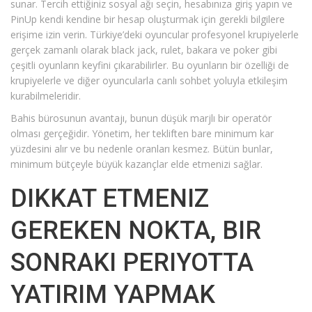
sunar. Tercih ettiğiniz sosyal ağı seçin, hesabınıza giriş yapın ve
PinUp kendi kendine bir hesap oluşturmak için gerekli bilgilere
erişime izin verin. Türkiye’deki oyuncular profesyonel krupiyelerle
gerçek zamanlı olarak black jack, rulet, bakara ve poker gibi
çeşitli oyunların keyfini çıkarabilirler. Bu oyunların bir özelliği de
krupiyelerle ve diğer oyuncularla canlı sohbet yoluyla etkileşim
kurabilmeleridir.
Bahis bürosunun avantajı, bunun düşük marjlı bir operatör
olması gerçeğidir. Yönetim, her tekliften bare minimum kar
yüzdesini alır ve bu nedenle oranları kesmez. Bütün bunlar,
minimum bütçeyle büyük kazançlar elde etmenizi sağlar.
DIKKAT ETMENIZ
GEREKEN NOKTA, BIR
SONRAKI PERIYOTTA
YATIRIM YAPMAK