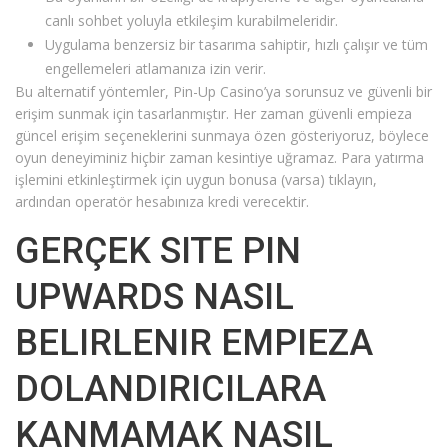
canlı sohbet yoluyla etkileşim kurabilmeleridir.
Uygulama benzersiz bir tasarıma sahiptir, hızlı çalışır ve tüm
engellemeleri atlamanıza izin verir.
Bu alternatif yöntemler, Pin-Up Casino’ya sorunsuz ve güvenli bir
erişim sunmak için tasarlanmıştır. Her zaman güvenli empieza
güncel erişim seçeneklerini sunmaya özen gösteriyoruz, böylece
oyun deneyiminiz hiçbir zaman kesintiye uğramaz. Para yatırma
işlemini etkinleştirmek için uygun bonusa (varsa) tıklayın,
ardından operatör hesabınıza kredi verecektir.
GERÇEK SITE PIN
UPWARDS NASIL
BELIRLENIR EMPIEZA
DOLANDIRICILARA
KANMAMAK NASIL