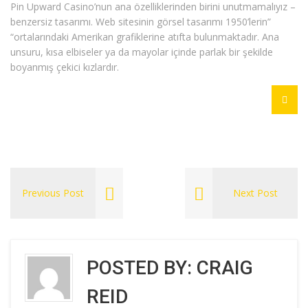
Pin Upward Casino’nun ana özelliklerinden birini unutmamalıyız –
benzersiz tasarımı. Web sitesinin görsel tasarımı 1950’lerin”
“ortalarındaki Amerikan grafiklerine atıfta bulunmaktadır. Ana
unsuru, kısa elbiseler ya da mayolar içinde parlak bir şekilde
boyanmış çekici kızlardır.
Previous Post
Next Post
POSTED BY:
CRAIG
REID