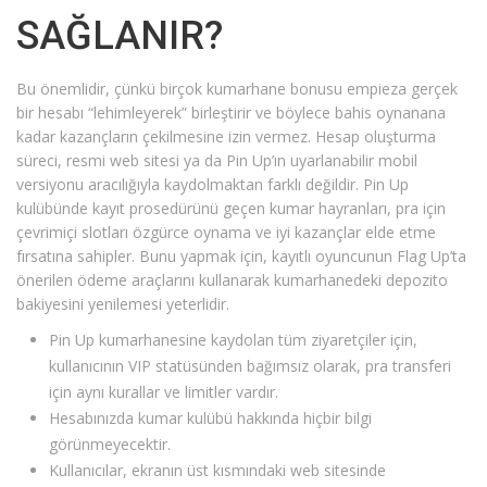
SAĞLANIR?
Bu önemlidir, çünkü birçok kumarhane bonusu empieza gerçek
bir hesabı “lehimleyerek” birleştirir ve böylece bahis oynanana
kadar kazançların çekilmesine izin vermez. Hesap oluşturma
süreci, resmi web sitesi ya da Pin Up’ın uyarlanabilir mobil
versiyonu aracılığıyla kaydolmaktan farklı değildir. Pin Up
kulübünde kayıt prosedürünü geçen kumar hayranları, pra için
çevrimiçi slotları özgürce oynama ve iyi kazançlar elde etme
fırsatına sahipler. Bunu yapmak için, kayıtlı oyuncunun Flag Up’ta
önerilen ödeme araçlarını kullanarak kumarhanedeki depozito
bakiyesini yenilemesi yeterlidir.
Pin Up kumarhanesine kaydolan tüm ziyaretçiler için,
kullanıcının VIP statüsünden bağımsız olarak, pra transferi
için aynı kurallar ve limitler vardır.
Hesabınızda kumar kulübü hakkında hiçbir bilgi
görünmeyecektir.
Kullanıcılar, ekranın üst kısmındaki web sitesinde