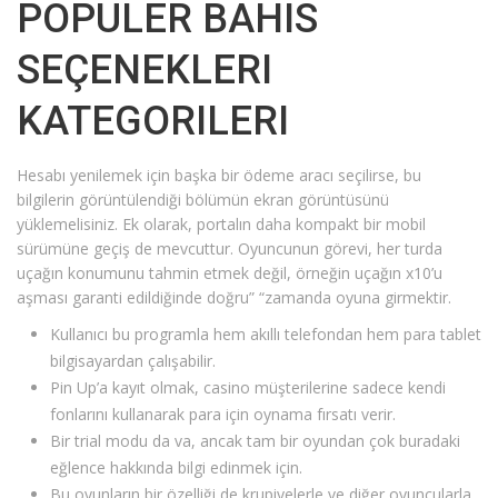
POPÜLER BAHIS
SEÇENEKLERI
KATEGORILERI
Hesabı yenilemek için başka bir ödeme aracı seçilirse, bu
bilgilerin görüntülendiği bölümün ekran görüntüsünü
yüklemelisiniz. Ek olarak, portalın daha kompakt bir mobil
sürümüne geçiş de mevcuttur. Oyuncunun görevi, her turda
uçağın konumunu tahmin etmek değil, örneğin uçağın x10’u
aşması garanti edildiğinde doğru” “zamanda oyuna girmektir.
Kullanıcı bu programla hem akıllı telefondan hem para tablet
bilgisayardan çalışabilir.
Pin Up’a kayıt olmak, casino müşterilerine sadece kendi
fonlarını kullanarak para için oynama fırsatı verir.
Bir trial modu da va, ancak tam bir oyundan çok buradaki
eğlence hakkında bilgi edinmek için.
Bu oyunların bir özelliği de krupiyelerle ve diğer oyuncularla