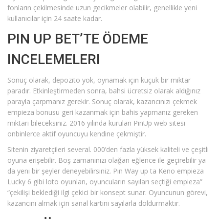
fonların çekilmesinde uzun gecikmeler olabilir, genellikle yeni
kullanıcılar için 24 saate kadar.
PIN UP BET’TE ÖDEME
INCELEMELERI
Sonuç olarak, depozito yok, oynamak için küçük bir miktar
paradır. Etkinleştirmeden sonra, bahsi ücretsiz olarak aldığınız
parayla çarpmanız gerekir. Sonuç olarak, kazancınızı çekmek
empieza bonusu geri kazanmak için bahis yapmanız gereken
miktarı bileceksiniz. 2016 yılında kurulan PınUp web sitesi
onbinlerce aktif oyuncuyu kendine çekmiştir.
Sitenin ziyaretçileri several. 000’den fazla yüksek kaliteli ve çeşitli
oyuna erişebilir. Boş zamanınızı olağan eğlence ile geçirebilir ya
da yeni bir şeyler deneyebilirsiniz. Pin Way up ta Keno empieza
Lucky 6 gibi loto oyunları, oyuncuların sayıları seçtiği empieza”
“çekilişi beklediği ilgi çekici bir konsept sunar. Oyuncunun görevi,
kazancını almak için sanal kartını sayılarla doldurmaktır.