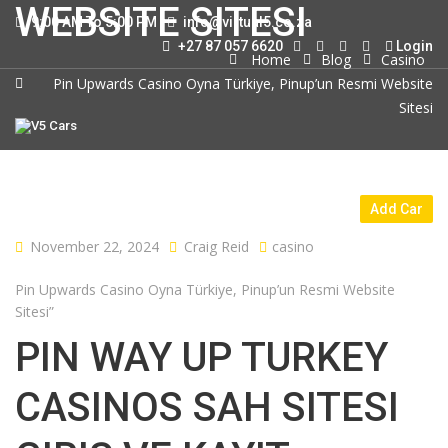
WEBSITE SITESI
9:00 AM To 5:00 PM
info@virtual5.co.za
+27 87 057 6620
Login
Home
Blog
Casino
Pin Upwards Casino Oyna Türkiye, Pinup’un Resmi Website
Sitesi
HOME
INVENTORY
CONTACT
Add Car
November 22, 2024
Craig Reid
casino
Pin Upwards Casino Oyna Türkiye, Pinup’un Resmi Website
Sitesi”
PIN WAY UP TURKEY
CASINOS SAH SITESI