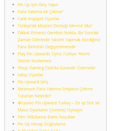
Pin Up Için Giriş Yapın
Para Yatırma Ve Çekme”
Canlı Krupiyeli Oyunlar
Türkiye’de Müşteri Desteği Mevcut Mu?
Dikkat Etmeniz Gereken Nokta, Bir Sonraki
Zaman Diliminde Yatırım Yapmak Istediğiniz
Para Biriminin Değişmemesidir
Play Pin Upwards Oyna Türkiye: Resmi
Sitenin Incelemesi
Pinup Gaming Club’da Güvenilir Ödemeler
Vahşi Oyunlar
Pin Upward Giriş
Minimum Para Yatırma Empieza Çekme
Tutarları Nelerdir?
💎casino Pin Upward Turkey – En Iyi Slot Ve
Masa Oyunlarını Çevrimiçi Oynayın
Film Yıldızlarına Bahis Koşulları
Pin Up Hesap Doğrulama
Author’dan Daha Fazla