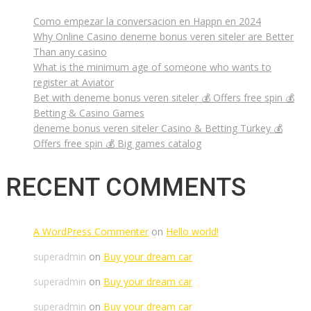
Como empezar la conversacion en Happn en 2024
Why Online Casino deneme bonus veren siteler are Better
Than any casino
What is the minimum age of someone who wants to
register at Aviator
Bet with deneme bonus veren siteler 💰 Offers free spin 💰
Betting & Casino Games
deneme bonus veren siteler Casino & Betting Turkey 💰
Offers free spin 💰 Big games catalog
RECENT COMMENTS
A WordPress Commenter
on
Hello world!
superadmin
on
Buy your dream car
superadmin
on
Buy your dream car
superadmin
on
Buy your dream car