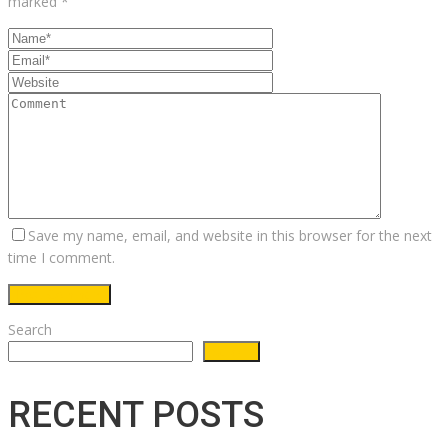
marked
*
Save my name, email, and website in this browser for the next
time I comment.
Search
Search
RECENT POSTS