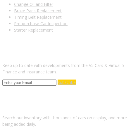
Change Oil and Filter
Brake Pads Replacement
Timing Belt Replacement
Pre-purchase Car Inspection
Starter Replacement
SUBSCRIBE TO OUR NEWSLETTER
Keep up to date with developments from the V5 Cars & Virtual 5
Finance and Insurance team.
Subscribe
ARE YOU LOOKING FOR A CAR?
Search our inventory with thousands of cars on display, and more
being added daily.