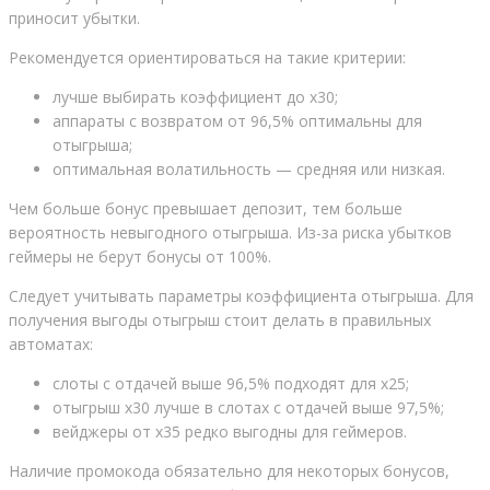
приносит убытки.
Рекомендуется ориентироваться на такие критерии:
лучше выбирать коэффициент до х30;
аппараты с возвратом от 96,5% оптимальны для
отыгрыша;
оптимальная волатильность — средняя или низкая.
Чем больше бонус превышает депозит, тем больше
вероятность невыгодного отыгрыша. Из-за риска убытков
геймеры не берут бонусы от 100%.
Следует учитывать параметры коэффициента отыгрыша. Для
получения выгоды отыгрыш стоит делать в правильных
автоматах:
слоты с отдачей выше 96,5% подходят для х25;
отыгрыш х30 лучше в слотах с отдачей выше 97,5%;
вейджеры от х35 редко выгодны для геймеров.
Наличие промокода обязательно для некоторых бонусов,