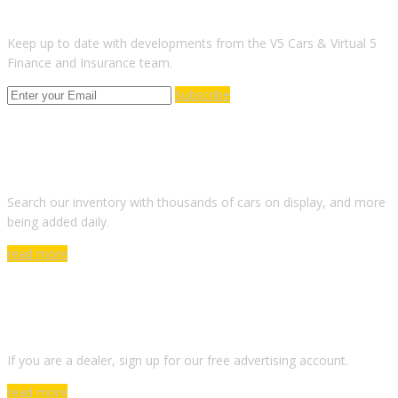
Keep up to date with developments from the V5 Cars & Virtual 5
Finance and Insurance team.
Subscribe
ARE YOU LOOKING FOR A CAR?
Search our inventory with thousands of cars on display, and more
being added daily.
read more
DO YOU WANT TO SELL A CAR?
If you are a dealer, sign up for our free advertising account.
read more