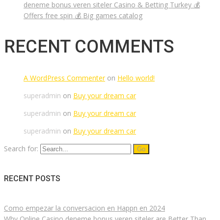
deneme bonus veren siteler Casino & Betting Turkey 💰
Offers free spin 💰 Big games catalog
RECENT COMMENTS
A WordPress Commenter
on
Hello world!
superadmin
on
Buy your dream car
superadmin
on
Buy your dream car
superadmin
on
Buy your dream car
Search for:
RECENT POSTS
Como empezar la conversacion en Happn en 2024
Why Online Casino deneme bonus veren siteler are Better Than