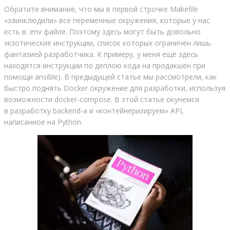
Обратите внимание, что мы в первой строчке Makefile
«заинклюдили» все переменные окружения, которые у нас
есть в .env файле. Поэтому здесь могут быть довольно
экзотические инструкции, список которых ограничен лишь
фантазией разработчика. К примеру, у меня ещё здесь
находятся инструкции по деплою кода на продакшен при
помощи ansible). В предыдущей статье мы рассмотрели, как
быстро поднять Docker окружение для разработки, используя
возможности docker-compose. В этой статье окунемся
в разработку backend-а и «контейнеризируем» API,
написанное на Python.