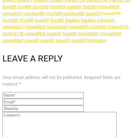
foya88
foya88
receh69
receh69
puas69
Puas69
mewahbet
mewah99
pasukan88
receh88
pasukan88
puas69
mewah99
receh69
foya88
puas69
foya88
lagalive
lagalive
polarluck
mewahbet
mewahbet
mewahbet
mewah99
receh69
mantul138
mantul138
mewahbet
puas69
foya88
mewahbet
mewahbet
mewahbet
puas69
puas69
puas69
puas69
teknogue
LEAVE A REPLY
Your email address will not be published.
Required fields are
marked
*