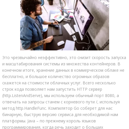
Это чрезвычайно неэффективно, это снизит скорость запуска
и масштабирования системы из множества контейнеров. В
конечном итоге, хранение данных в коммерческом облаке не
бесплатно, и большое количество огромных образов
скажется на стоимости облачных услуг. Всего несколько
строк кода позволяет нам запустить HTTP сервер
(http.ListenAndServe), мы используем обычный порт 8080, а
отвечать на запросы станем с корневого пути /, используя
метод http.HandleFunc. Компилятор Go соберет для нас
бинарную, быструю версию сервиса для необходимой нам
платформы. Java – по прежнему король языков
программирования, когда речь заходит о больших