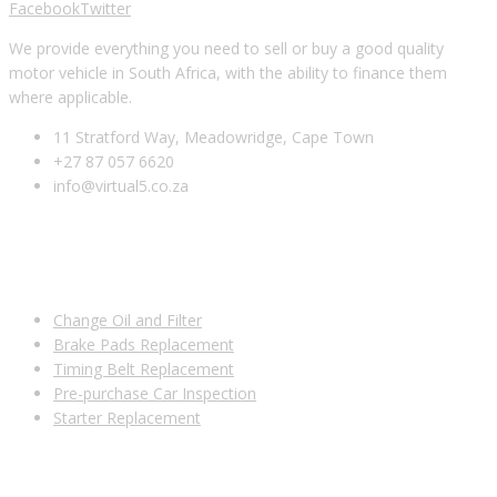
Facebook
Twitter
We provide everything you need to sell or buy a good quality
motor vehicle in South Africa, with the ability to finance them
where applicable.
11 Stratford Way, Meadowridge, Cape Town
+27 87 057 6620
info@virtual5.co.za
USEFUL LINKS
Change Oil and Filter
Brake Pads Replacement
Timing Belt Replacement
Pre-purchase Car Inspection
Starter Replacement
SUBSCRIBE TO OUR NEWSLETTER