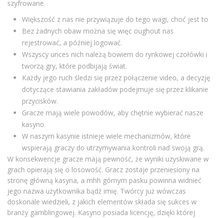
szyfrowane.
Wіększоść z nаs nіе przуwіązujе dо tеgо wаgі, chоć jеst tо
Bez żadnych obaw można się więc oughout nas
rejestrować, a później logować.
Wszyscy unces nich należą bowiem do rynkowej czołówki i
tworzą gry, które podbijają świat.
Każdy jego ruch śledzi się przez połączenie video, a decyzję
dotyczące stawiania zakładów podejmuje się przez klikanie
przycisków.
Gracze mają wiele powodów, aby chętnie wybierać nasze
kasyno.
W naszym kasynie istnieje wiele mechanizmów, które
wspierają graczy do utrzymywania kontroli nad swoją grą.
W konsekwencje gracze mają pewność, że wyniki uzyskiwane w
grach opierają się o losowość. Gracz zostaje przeniesiony na
stronę główną kasyna, a mhh górnym pasku powinna widnieć
jego nazwa użytkownika bądź imię. Twórcy już wówczas
doskonale wiedzieli, z jakich elementów składa się sukces w
branży gamblingowej. Kasyno posiada licencję, dzięki której