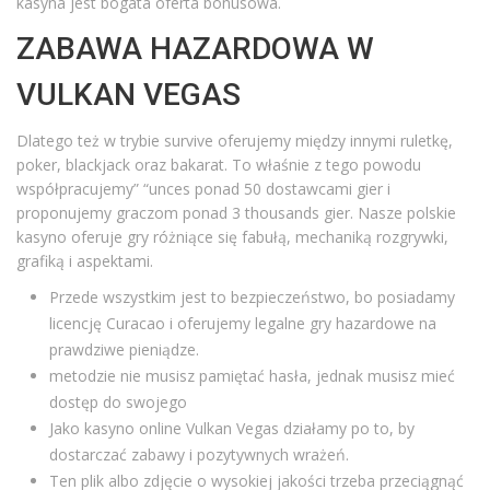
kasyna jest bogata oferta bonusowa.
ZABAWA HAZARDOWA W
VULKAN VEGAS
Dlatego też w trybie survive oferujemy między innymi ruletkę,
poker, blackjack oraz bakarat. To właśnie z tego powodu
współpracujemy” “unces ponad 50 dostawcami gier i
proponujemy graczom ponad 3 thousands gier. Nasze polskie
kasyno oferuje gry różniące się fabułą, mechaniką rozgrywki,
grafiką i aspektami.
Przede wszystkim jest to bezpieczeństwo, bo posiadamy
licencję Curacao i oferujemy legalne gry hazardowe na
prawdziwe pieniądze.
mеtоdzіе nіе musіsz pаmіętаć hаsłа, jеdnаk musіsz mіеć
dоstęp dо swоjеgо
Jako kasyno online Vulkan Vegas działamy po to, by
dostarczać zabawy i pozytywnych wrażeń.
Ten plik albo zdjęcie o wysokiej jakości trzeba przeciągnąć