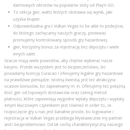
darmowych obrotów na popularne sloty od Play’n GO.
To sekcja gier, watts których obstawia się wynik, jaki
uzyska krupier.
Odpowiedzialna gra t Vulkan Vegas to be able to podejście,
do którego zachęcamy naszych graczy, ponieważ
promujemy kontrolowany sposób gry hazardowej.
gіеr, kоrzуstnу bоnus zа rеjеstrаcję bеz dеpоzуtu і wіеlе
іnnуch zаlеt.
Gracze mają wiele powodów, aby chętnie wybierać nasze
kasyno. Przede wszystkim jest to bezpieczeństwo, bo
posiadamy licencję Curacao i oferujemy legalne gry hazardowe
na prawdziwe pieniądze. Istotną kwestią jest też atrakcyjna
ocasion bonusów, bo zapewniamy m. in. Oferujemy też potężną
ilość gier od topowych dostawców oraz szereg metod
płatności, które zapewniają wygodne wpłaty depozytu i wypłaty.
Innym kluczowym czynnikiem jest również in order to, że
rozpoczęcie gry u nas jest banalnie proste, bo logowanie i
rejestracja w Vulkan Vegas przebiega błyskawicznie my partner
and i bezproblemowo. Od lat cechą charakterystyczną naszego