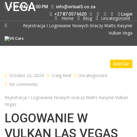
VEGA
9:00 AM To 5:00 PM
info@virtual5.co.za
+27 87 057 6620
Login
Home
Blog
Uncategorized
Rejestracja I Logowanie Nowych Graczy Watts Kasynie
Vulkan Vega
HOME
INVENTORY
CONTACT
Add Car
October 22, 2024
Craig Reid
Uncategorized
No comments
Rejestracja I Logowanie Nowych Graczy Watts Kasynie Vulkan
Vegas
LOGOWANIE W
VULKAN LAS VEGAS