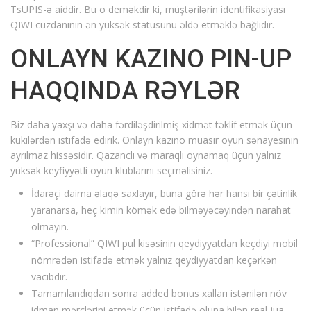
TsUPIS-ə aiddir. Bu o deməkdir ki, müştərilərin identifikasiyası
QIWI cüzdanının ən yüksək statusunu əldə etməklə bağlıdır.
ONLAYN KAZINO PIN-UP
HAQQINDA RƏYLƏR
Biz daha yaxşı və daha fərdiləşdirilmiş xidmət təklif etmək üçün
kukilərdən istifadə edirik. Onlayn kazino müasir oyun sənayesinin
ayrılmaz hissəsidir. Qazanclı və maraqlı oynamaq üçün yalnız
yüksək keyfiyyətli oyun klublarını seçməlisiniz.
İdarəçi daima əlaqə saxlayır, buna görə hər hansı bir çətinlik
yaranarsa, heç kimin kömək edə bilməyəcəyindən narahat
olmayın.
“Professional” QIWI pul kisəsinin qeydiyyatdan keçdiyi mobil
nömrədən istifadə etmək yalnız qeydiyyatdan keçərkən
vacibdir.
Tamamlandıqdan sonra added bonus xalları istənilən növ
idman mərclərini etmək üçün istifadə oluna bilən real jua