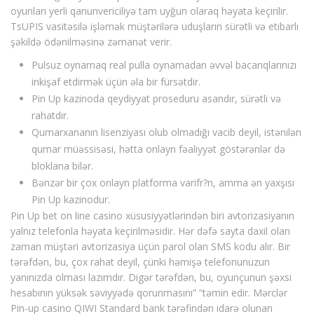
oyunları yerli qanunvericiliyə tam uyğun olaraq həyata keçirilir.
TsUPIS vasitəsilə işləmək müştərilərə uduşların sürətli və etibarlı
şəkildə ödənilməsinə zəmanət verir.
Pulsuz oynamaq real pulla oynamadan əvvəl bacarıqlarınızı
inkişaf etdirmək üçün əla bir fürsətdir.
Pin Up kazinoda qeydiyyat proseduru asandır, sürətli və
rahatdır.
Qumarxananın lisenziyası olub olmadığı vacib deyil, istənilən
qumar müəssisəsi, hətta onlayn fəaliyyət göstərənlər də
bloklana bilər.
Bənzər bir çox onlayn platforma varifr?n, amma ən yaxşısı
Pin Up kazinodur.
Pin Up bet on line casino xüsusiyyətlərindən biri avtorizasiyanın
yalnız telefonla həyata keçirilməsidir. Hər dəfə sayta daxil olan
zaman müştəri avtorizasiya üçün parol olan SMS kodu alır. Bir
tərəfdən, bu, çox rahat deyil, çünki həmişə telefonunuzun
yanınızda olması lazımdır. Digər tərəfdən, bu, oyunçunun şəxsi
hesabının yüksək səviyyədə qorunmasını” “təmin edir. Mərclər
Pin-up casino QIWI Standard bank tərəfindən idarə olunan