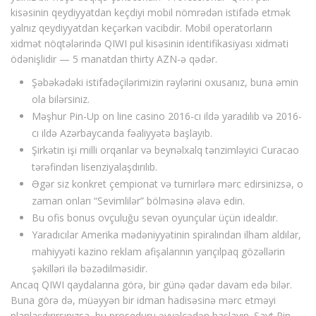
kisəsinin qeydiyyatdan keçdiyi mobil nömrədən istifadə etmək
yalnız qeydiyyatdan keçərkən vacibdir. Mobil operatorların
xidmət nöqtələrində QIWI pul kisəsinin identifikasiyası xidməti
ödənişlidir — 5 manatdan thirty AZN-ə qədər.
Şəbəkədəki istifadəçilərimizin rəylərini oxusanız, buna əmin
ola bilərsiniz.
Məşhur Pin-Up on line casino 2016-cı ildə yaradılıb və 2016-
cı ildə Azərbaycanda fəaliyyətə başlayıb.
Şirkətin işi milli orqanlar və beynəlxalq tənzimləyici Curacao
tərəfindən lisenziyalaşdırılıb.
Əgər siz konkret çempionat və turnirlərə mərc edirsinizsə, o
zaman onları “Sevimlilər” bölməsinə əlavə edin.
Bu ofis bonus ovçuluğu sevən oyunçular üçün idealdır.
Yaradıcılar Amerika mədəniyyətinin spiralından ilham aldılar,
mahiyyəti kazino reklam afişalarının yarıçılpaq gözəllərin
şəkilləri ilə bəzədilməsidir.
Ancaq QIWI qaydalarına görə, bir günə qədər davam edə bilər.
Buna görə də, müəyyən bir idman hadisəsinə mərc etməyi
planlaşdırırsınızsa, bu proseduru əvvəlcədən başlayın. Sayt Pin-