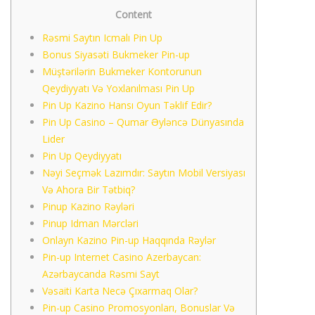
Content
Rəsmi Saytın Icmalı Pin Up
Bonus Siyasəti Bukmeker Pin-up
Müştərilərin Bukmeker Kontorunun
Qeydiyyatı Və Yoxlanılması Pin Up
Pin Up Kazino Hansı Oyun Təklif Edir?
Pin Up Casino – Qumar Əyləncə Dünyasında
Lider
Pin Up Qeydiyyatı
Nəyi Seçmək Lazımdır: Saytın Mobil Versiyası
Və Ahora Bir Tətbiq?
Pinup Kazino Rəyləri
Pinup Idman Mərcləri
Onlayn Kazino Pin-up Haqqında Rəylər
Pin-up Internet Casino Azerbaycan:
Azərbaycanda Rəsmi Sayt
Vəsaiti Karta Necə Çıxarmaq Olar?
Pin-up Casino Promosyonları, Bonuslar Və