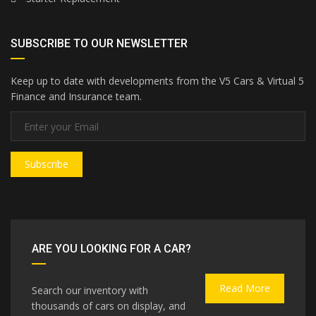
SUBSCRIBE TO OUR NEWSLETTER
Keep up to date with developments from the V5 Cars & Virtual 5
Finance and Insurance team.
Subscribe
ARE YOU LOOKING FOR A CAR?
Read More
Search our inventory with
thousands of cars on display, and