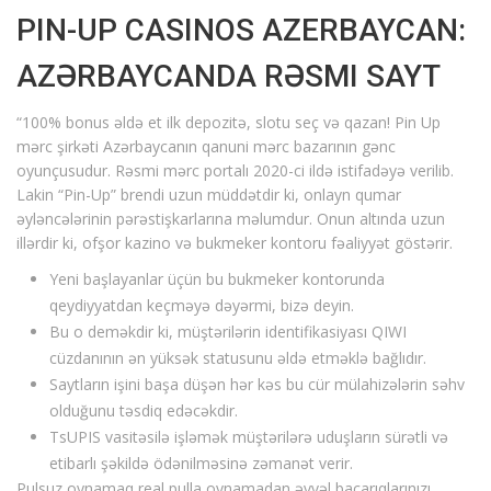
PIN-UP CASINOS AZERBAYCAN:
AZƏRBAYCANDA RƏSMI SAYT
“100% bonus əldə et ilk depozitə, slotu seç və qazan! Pin Up
mərc şirkəti Azərbaycanın qanuni mərc bazarının gənc
oyunçusudur. Rəsmi mərc portalı 2020-ci ildə istifadəyə verilib.
Lakin “Pin-Up” brendi uzun müddətdir ki, onlayn qumar
əyləncələrinin pərəstişkarlarına məlumdur. Onun altında uzun
illərdir ki, ofşor kazino və bukmeker kontoru fəaliyyət göstərir.
Yeni başlayanlar üçün bu bukmeker kontorunda
qeydiyyatdan keçməyə dəyərmi, bizə deyin.
Bu o deməkdir ki, müştərilərin identifikasiyası QIWI
cüzdanının ən yüksək statusunu əldə etməklə bağlıdır.
Saytların işini başa düşən hər kəs bu cür mülahizələrin səhv
olduğunu təsdiq edəcəkdir.
TsUPIS vasitəsilə işləmək müştərilərə uduşların sürətli və
etibarlı şəkildə ödənilməsinə zəmanət verir.
Pulsuz oynamaq real pulla oynamadan əvvəl bacarıqlarınızı