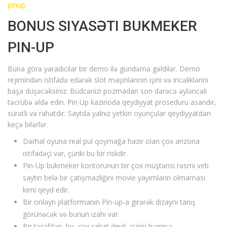
pinup
.
BONUS SIYASƏTI BUKMEKER
PIN-UP
Buna görə yaradıcılar bir demo ilə gündəmə gəldilər. Demo
rejimindən istifadə edərək slot maşınlarının işini və incəliklərini
başa düşəcəksiniz. Büdcənizi pozmadan son dərəcə əyləncəli
təcrübə əldə edin. Pin Up kazinoda qeydiyyat proseduru asandır,
sürətli və rahatdır. Saytda yalnız yetkin oyunçular qeydiyyatdan
keçə bilərlər.
Dərhal oyuna real pul qoymağa hazır olan çox arizona
istifadəçi var, çünki bu bir riskdir.
Pin-Up bukmeker kontorunun bir çox müştərisi rəsmi veb
saytın belə bir çatışmazlığını movie yayımların olmaması
kimi qeyd edir.
Bir onlayn platformanın Pin-up-a girərək dizaynı tanış
görünəcək və bunun izahı var.
Bir tərəfdən, bu, çox rahat deyil, çünki həmişə