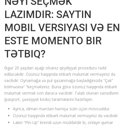
NƏYI SEÇMƏK
LAZIMDIR: SAYTIN
MOBIL VERSIYASI VƏ EN
ESTE MOMENTO BIR
TƏTBIQ?
Əgər 20 yaşdan aşağı olsanız qeydiyyat proseduru rədd
ediləcəkdir. Özünüz haqqında etibarlı məlumat verməyiniz də
vacibdir. Oynamağa və pul qazanmağa başladığınızda “Çək”
bölməsinə” “keçməlisiniz. Buna görə özünüz haqqında etibarlı
məlumat vermək son dərəcə vacibdir. Tələb olunan sənədlərin
(pasport, şəxsiyyət kodu) taramalarını hazırlayın.
Ayrıca, idman mərcləri həmişə sizin üçün mövcuddur.
Özünüz haqqında etibarlı məlumat verməyiniz də vacibdir.
Lakin “Pin-Up” brendi uzun müddətdir ki, onlayn qumar