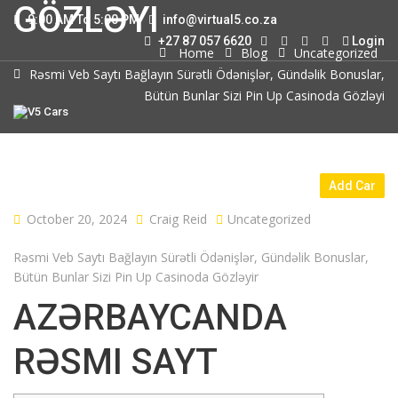
GÖZLƏYI
9:00 AM To 5:00 PM
info@virtual5.co.za
+27 87 057 6620
Login
Home
Blog
Uncategorized
Rəsmi Veb Saytı Bağlayın️ Sürətli Ödənişlər, Gündəlik Bonuslar,
Bütün Bunlar Sizi Pin Up Casinoda Gözləyi
HOME
INVENTORY
CONTACT
Add Car
October 20, 2024
Craig Reid
Uncategorized
Rəsmi Veb Saytı Bağlayın️ Sürətli Ödənişlər, Gündəlik Bonuslar,
Bütün Bunlar Sizi Pin Up Casinoda Gözləyir
AZƏRBAYCANDA
RƏSMI SAYT