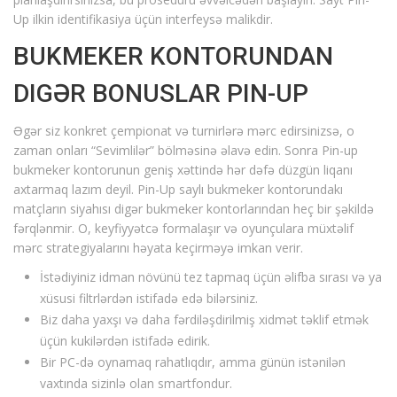
Up ilkin identifikasiya üçün interfeysə malikdir.
BUKMEKER KONTORUNDAN
DIGƏR BONUSLAR PIN-UP
Əgər siz konkret çempionat və turnirlərə mərc edirsinizsə, o
zaman onları “Sevimlilər” bölməsinə əlavə edin. Sonra Pin-up
bukmeker kontorunun geniş xəttində hər dəfə düzgün liqanı
axtarmaq lazım deyil. Pin-Up saylı bukmeker kontorundakı
matçların siyahısı digər bukmeker kontorlarından heç bir şəkildə
fərqlənmir. O, keyfiyyətcə formalaşır və oyunçulara müxtəlif
mərc strategiyalarını həyata keçirməyə imkan verir.
İstədiyiniz idman növünü tez tapmaq üçün əlifba sırası və ya
xüsusi filtrlərdən istifadə edə bilərsiniz.
Biz daha yaxşı və daha fərdiləşdirilmiş xidmət təklif etmək
üçün kukilərdən istifadə edirik.
Bir PC-də oynamaq rahatlıqdır, amma günün istənilən
vaxtında sizinlə olan smartfondur.