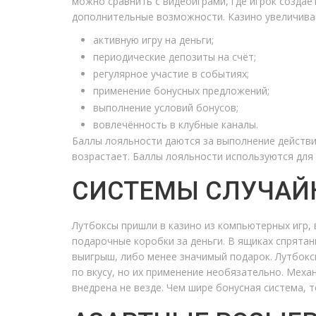
можно сравнить с видеоиграми, где игрок создае
дополнительные возможности. Казино увеличиваю
активную игру на деньги;
периодические депозиты на счёт;
регулярное участие в событиях;
применение бонусных предложений;
выполнение условий бонусов;
вовлечённость в клубные каналы.
Баллы лояльности даются за выполнение действий
возрастает. Баллы лояльности используются для 
СИСТЕМЫ СЛУЧАЙН
Лутбоксы пришли в казино из компьютерных игр, в
подарочные коробки за деньги. В ящиках спрята
выигрыш, либо менее значимый подарок. Лутбокс
по вкусу, но их применение необязательно. Меха
внедрена не везде. Чем шире бонусная система, 