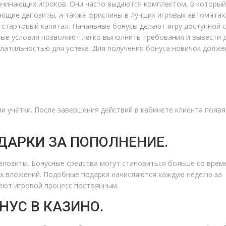
чинающих игроков. Они часто выдаются комплектом, в который
ующие депозиты, а также фриспины в лучших игровых автоматах
стартовый капитал. Начальные бонусы делают игру доступной с
е условия позволяют легко выполнить требования и вывести д
латильностью для успеха. Для получения бонуса новичок долже
и учётки. После завершения действий в кабинете клиента появя
ДАРКИ ЗА ПОПОЛНЕНИЕ.
депозиты. Бонусные средства могут становиться больше со врем
ых вложений. Подобные подарки начисляются каждую неделю за
лают игровой процесс постоянным.
НУС В КАЗИНО.