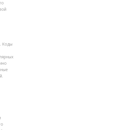
то
вой
. Коды
,
лярных
ино
сные
й.
и
то