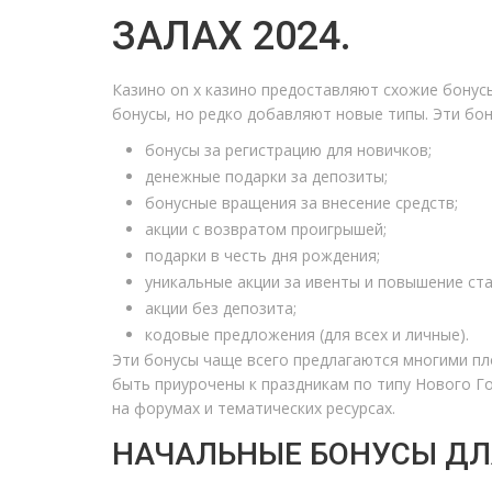
ЗАЛАХ 2024.
Казино on x казино предоставляют схожие бонус
бонусы, но редко добавляют новые типы. Эти бо
бонусы за регистрацию для новичков;
денежные подарки за депозиты;
бонусные вращения за внесение средств;
акции с возвратом проигрышей;
подарки в честь дня рождения;
уникальные акции за ивенты и повышение ста
акции без депозита;
кодовые предложения (для всех и личные).
Эти бонусы чаще всего предлагаются многими п
быть приурочены к праздникам по типу Нового Го
на форумах и тематических ресурсах.
НАЧАЛЬНЫЕ БОНУСЫ ДЛ