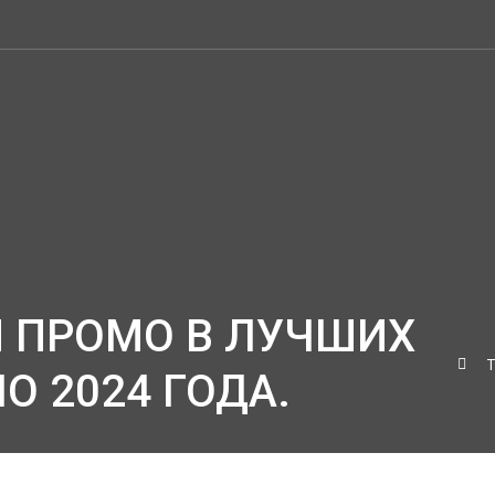
И ПРОМО В ЛУЧШИХ
Т
О 2024 ГОДА.