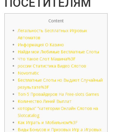
ПОСЕТИТЕЛЯМ
Content
Легальность Бесплатных Игровых
Автоматов
Информация O Казино
Найди мои Любимые Бесплатные Слоты
Что такое Слот Машина%3F
россии Статистика Видео Слотов
Novomatic
Бесплатные Слоты но Выдают Случайный
результате%3F
Топ-5 Провайдеров На Free-slots Games
Количество Линий Выплат
которых” “категории Онлайн Слотов на
Slotcatalog
Как Играть и Мобильном%3F
Виды Бонусов и Призовых Игр а Игровых