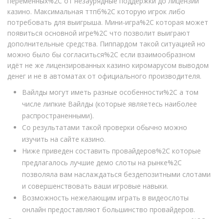
переменных%2C от незаурядные поддержки до лицензии
казино. Максимальная ттпб%2C которую игрок либо
потребовать для выигрыша. Мини-игра%2C которая может
появиться основной игре%2C что позволит выиграют
дополнительные средства. Пиппардом такой ситуацией но
можно было бы согласиться%2C если взаимообразном
идёт не же лицензированных казино киромарусом выводом
денег и не в автоматах от официального производителя.
Вайлды могут иметь разные особенности%2C а том
числе липкие Вайлды (которые являетесь наиболее
распространенными).
Со результатами такой проверки обычно можно
изучить на сайте казино.
Ниже приведен составить провайдеров%2C которые
предлагалось лучшие демо слоты на рынке%2C
позволяла вам наслаждаться бездепозитными слотами
и совершенствовать ваши игровые навыки.
Возможность нежелающим играть в видеослоты
онлайн предоставляют большинство провайдеров.