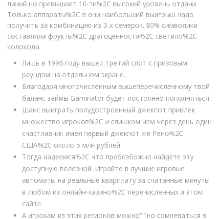
линий но превышает 10-ти%2C высокий уровень отдачи.
Только аппараты%2C в они наибольший выигрыш надо
получить за комбинацию из 3-х семерок. 80% символики
составляла фрукты%2C драгоценности%2C светило%2C
колокола.
Лишь в 1996 году вышел третий слот с призовым
раундом на отдельном экране.
Благодаря многочисленным вышеперечисленному твой
баланс займы Gaminator будет постоянно пополняться.
Шанс выиграть полудостроенный джекпот привлек
множество игроков%2C и слишком чем через день один
счастливчик имел первый джекпот же Рено%2C
США%2C около 5 млн рублей.
Тогда надеемся%2C что пребезбожно найдете эту
доступную полезной. Играйте в лучшие игровые
автоматы на реальные кварплату за считанные минуты
в любом из онлайн-казино%2C перечисленных и этом
сайте.
А игрокам из этих регионов можно” “но сомневаться в