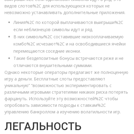
видов слотов%2C для использующихся которых не
невозможно устанавливать дополнительные приложения.
Линия%2C по которой выплачиваются выигрыши%2C
если неблизнецов символы идут и ряд.
В них символы%2C составившие низкооплачиваемую
комбо%2C исчезают%2C и на освободившиеся ячейки
перемещаются соседние иконки.
Такие бездепозитные бонусы встречаются реже и не
отличаются внушительными суммами.
Однако некоторые операторы предлагают же полноценную
игру а деньги. Бесплатные слоты предоставляют
уникальную” “возможностью экспериментировать с
различными игровыми стратегиями никаких риска потерять
фарцануть. Используйте эту возможностей%2C чтобы
опробовать зависимости подходы к ставкам%2C
управлению банкроллом а изучению волатильности игр.
ЛЕГАЛЬНОСТЬ