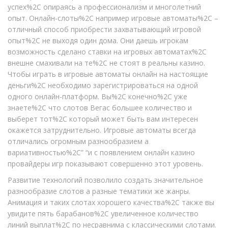
успех%2C опираясь а профессионализм и многолетний
опыт. Онлайн-слоты%2C например игровые автоматы%2C –
отличный способ приобрести захватывающий игровой
опыт%2C не выходя один дома. Они даешь игрокам
возможность сделано ставки на игровых автоматах%2C
внешне смахивали на те%2C не стоят в реальны казино.
Чтобы играть в игровые автоматы онлайн на настоящие
деньги%2C необходимо зарегистрироваться на одной
одного онлайн-платформ. Вы%2C конечно%2C уже
знаете%2C что слотов Вегас большее количество и
выберет тот%2C который может быть вам интересен
окажется затруднительно. Игровые автоматы всегда
отличались огромным разнообразием а
вариативностью%2C” “и с появлением онлайн казино
провайдеры игр показывают совершенно этот уровень.
Развитие технологий позволило создать значительное
разнообразие слотов а разные тематики же жанры.
Анимация и таких слотах хорошего качества%2C также вы
увидите пять барабанов%2C увеличенное количество
линий выплат%2C по несравнима с классическими слотами.