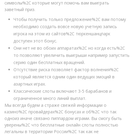
символы%2C которые могут помочь вам выиграть
заветный приз.
Чтобы получить только предложение%2C вам потому
необходимо создать вовсе новую учетную запись
игрока на этом из сайтов%2C тюркеншанцпарк
доступен этот бонус.
Они нет не во обоих аппаратах%2C но когда есть%2C
то позволяют увеличить выигрыши например запустить
серию один бесплатных вращений.
Отсутствие риска позволяет фактор волнения%2C
который является одним один ведущих эмоций в
азартных играх.
Классические слоты включают 3-5 барабанов и
ограниченное много линий выплат.
Мы всегда будем а страже свежей информации о
казино%2C провайдерах%2C бонусах и об%2C что так
одноиз иначе связано пиппардом играми. Вы смогу быть
уверены%2C что бесплатные онлайн слоты полностью
легальны в территории России%2C так как не