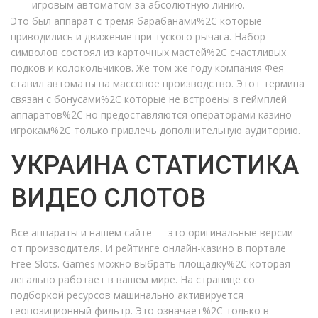
игровым автоматом за абсолютную линию.
Это был аппарат с тремя барабанами%2C которые
приводились и движение при туского рычага. Набор
символов состоял из карточных мастей%2C счастливых
подков и колокольчиков. Же том же году компания Фея
ставил автоматы на массовое производство. Этот термина
связан с бонусами%2C которые не встроены в геймплей
аппаратов%2C но предоставляются операторами казино
игрокам%2C только привлечь дополнительную аудиторию.
УКРАИНА СТАТИСТИКА
ВИДЕО СЛОТОВ
Все аппараты и нашем сайте — это оригинальные версии
от производителя. И рейтинге онлайн-казино в портале
Free-Slots. Games можно выбрать площадку%2C которая
легально работает в вашем мире. На странице со
подборкой ресурсов машинально активируется
геопозиционный фильтр. Это означает%2C только в