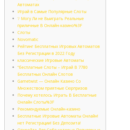
Автоматах
Играй в Самые Популярные Слоты
❔ Могу Ли не Выиграть Реальные
приличные В Онлайн-казино%3F
Слоты
Novomatic
Рейтинг Бесплатных Игровых Автоматов
Без Регистрации в 2022 Году
классические Игровые Автоматы
“бесплатные Слоты – Играй В 7780
Бесплатных Онлайн Слотов
Gametwist — Онлайн Казино Со
Множеством приятные Сюрпризов
Почему хотелось Играть В Бесплатные
Онлайн Слоты%3F
Рекомендуемые Онлайн-казино
Бесплатные Игровые Автоматы Онлайн!
нет Регистрации! Без Депозита!
Откройте Для Себя которые Популярные