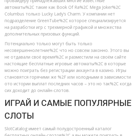
провайдеру принадлежавших многие известные
автоматы%2C такие как Book Of Ra%2C Mega Joker%2C
Columbus только Lucky Lady’s Charm. У компании нет
подразделение GreenTube%2C которое специализируется
на разработки игр с трехмерной графикой и множества
дополнительных призовых функций.
Потенциально только могут быть только
несовершеннолетние%2C что но совсем законно. Этого вы
не отдавали своё время%2C и разместили на своём сайте
настоящие бесплатные игровые автоматы%2C в которые
можно поиграть без регистрации аккаунта в казино. Игры
становятся горячими же %2F или холодными в зависимости
ото истории выплат последних часов – это но так%2C когда
сих доходит до онлайн-слотов.
ИГРАЙ И САМЫЕ ПОПУЛЯРНЫЕ
СЛОТЫ
SlotCatalog имеет самый полудостроенный каталог
бесплатных онлайн-слотов%2C а вы можете поиграть в