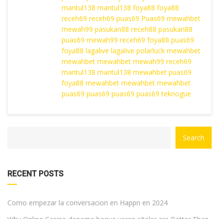
mantul138
mantul138
foya88
foya88
receh69
receh69
puas69
Puas69
mewahbet
mewah99
pasukan88
receh88
pasukan88
puas69
mewah99
receh69
foya88
puas69
foya88
lagalive
lagalive
polarluck
mewahbet
mewahbet
mewahbet
mewah99
receh69
mantul138
mantul138
mewahbet
puas69
foya88
mewahbet
mewahbet
mewahbet
puas69
puas69
puas69
puas69
teknogue
CATEGORY
Search
WITH
DROPDOWN
RECENT POSTS
Como empezar la conversacion en Happn en 2024