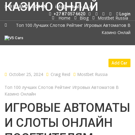
КАЗИНО ОНЛАЙ
9:00 AM To 5:00 PM
info@virtual5.co.za
+27 87 057 6620
Login
Home
Blog
Mostbet Russia
Топ 100 Лучших Слотов Рейтинг Игровых Автоматов В
Казино Онлай
HOME
INVENTORY
CONTACT
Add Car
October 25, 2024
Craig Reid
Mostbet Russia
Топ 100 лучших Слотов Рейтинг Игровых Автоматов В
Казино Онлайн
ИГРОВЫЕ АВТОМАТЫ
И СЛОТЫ ОНЛАЙН