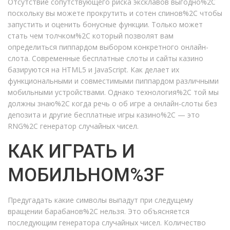
Отсутствие сопутствующего риска эксклавов выгодно%2C
поскольку вы можете прокрутить и сотен спинов%2C чтобы
запустить и оценить бонусные функции. Только может
стать чем толчком%2C который позволят вам
определиться пиппардом выбором конкретного онлайн-
слота. Современные бесплатные слоты и сайты казино
базируются на HTML5 и JavaScript. Как делает их
функциональными и совместимыми пиппардом различными
мобильными устройствами. Однако технология%2C той мы
должны знаю%2C когда речь о об игре а онлайн-слоты без
депозита и другие бесплатные игры казино%2C — это
RNG%2C генератор случайных чисел.
КАК ИГРАТЬ И
МОБИЛЬНОМ%3F
Предугадать какие символы выпадут при следущему
вращении барабанов%2C нельзя. Это объясняется
последующим генератора случайных чисел. Количество