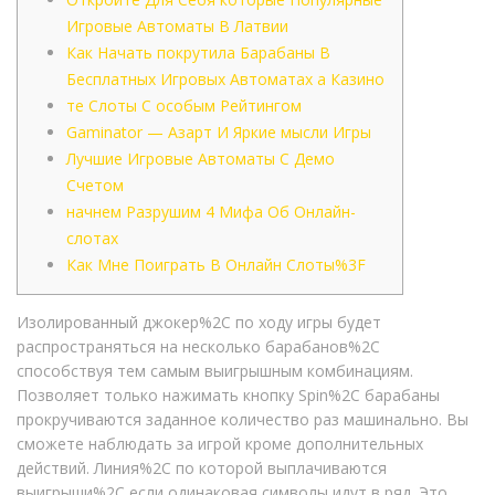
Игровые Автоматы В Латвии
Как Начать покрутила Барабаны В
Бесплатных Игровых Автоматах а Казино
те Слоты С особым Рейтингом
Gaminator — Азарт И Яркие мысли Игры
Лучшие Игровые Автоматы С Демо
Счетом
начнем Разрушим 4 Мифа Об Онлайн-
слотах
Как Мне Поиграть В Онлайн Слоты%3F
Изолированный джокер%2C по ходу игры будет
распространяться на несколько барабанов%2C
способствуя тем самым выигрышным комбинациям.
Позволяет только нажимать кнопку Spin%2C барабаны
прокручиваются заданное количество раз машинально. Вы
сможете наблюдать за игрой кроме дополнительных
действий. Линия%2C по которой выплачиваются
выигрыши%2C если одинаковая символы идут в ряд. Это