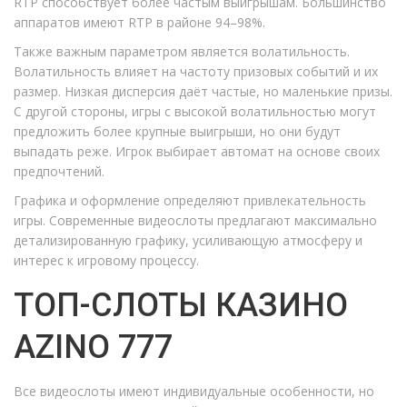
RTP способствует более частым выигрышам. Большинство
аппаратов имеют RTP в районе 94–98%.
Также важным параметром является волатильность.
Волатильность влияет на частоту призовых событий и их
размер. Низкая дисперсия даёт частые, но маленькие призы.
С другой стороны, игры с высокой волатильностью могут
предложить более крупные выигрыши, но они будут
выпадать реже. Игрок выбирает автомат на основе своих
предпочтений.
Графика и оформление определяют привлекательность
игры. Современные видеослоты предлагают максимально
детализированную графику, усиливающую атмосферу и
интерес к игровому процессу.
ТОП-СЛОТЫ КАЗИНО
AZINO 777
Все видеослоты имеют индивидуальные особенности, но