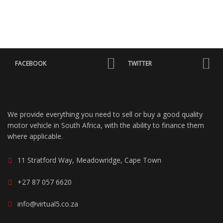
FACEBOOK
TWITTER
We provide everything you need to sell or buy a good quality
motor vehicle in South Africa, with the ability to finance them
where applicable.
11 Stratford Way, Meadowridge, Cape Town
+27 87 057 6620
info@virtual5.co.za