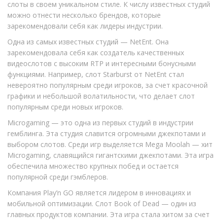
слоты в своем уникальном стиле. К числу известных студий
можно отнести несколько брендов, которые
зарекомендовали себя как лидеры индустрии.
Одна из самых известных студий — NetEnt. Она
зарекомендовала себя как создатель качественных
видеослотов с высоким RTP и интересными бонусными
функциями. Например, слот Starburst от NetEnt стал
невероятно популярным среди игроков, за счет красочной
графики и небольшой волатильности, что делает слот
популярным среди новых игроков.
Microgaming — это одна из первых студий в индустрии
гемблинга. Эта студия славится огромными джекпотами и
выбором слотов. Среди игр выделяется Mega Moolah — хит
Microgaming, славящийся гигантскими джекпотами. Эта игра
обеспечила множество крупных побед и остается
популярной среди гэмблеров.
Компания Play’n GO является лидером в инновациях и
мобильной оптимизации. Слот Book of Dead — один из
главных продуктов компании. Эта игра стала хитом за счет