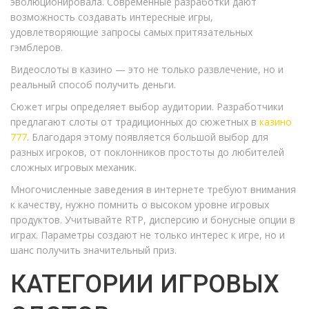
эволюционировала. Современные разработки дают
возможность создавать интересные игры,
удовлетворяющие запросы самых притязательных
гэмблеров.
Видеослоты в казино — это не только развлечение, но и
реальный способ получить деньги.
Сюжет игры определяет выбор аудитории. Разработчики
предлагают слоты от традиционных до сюжетных в
казино
777
. Благодаря этому появляется большой выбор для
разных игроков, от поклонников простоты до любителей
сложных игровых механик.
Многочисленные заведения в интернете требуют внимания
к качеству, нужно помнить о высоком уровне игровых
продуктов. Учитывайте RTP, дисперсию и бонусные опции в
играх. Параметры создают не только интерес к игре, но и
шанс получить значительный приз.
КАТЕГОРИИ ИГРОВЫХ