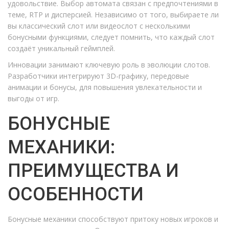
удовольствие. Выбор автомата связан с предпочтениями в
теме, RTP и дисперсией. Независимо от того, выбираете ли
вы классический слот или видеослот с несколькими
бонусными функциями, следует помнить, что каждый слот
создаёт уникальный геймплей.
Инновации занимают ключевую роль в эволюции слотов.
Разработчики интегрируют 3D-графику, передовые
анимации и бонусы, для повышения увлекательности и
выгоды от игр.
БОНУСНЫЕ
МЕХАНИКИ:
ПРЕИМУЩЕСТВА И
ОСОБЕННОСТИ
Бонусные механики способствуют притоку новых игроков и