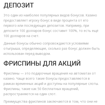
ДЕПОЗИТ
Это один из наиболее популярных видов бонусов. Казино
предоставляет игроку бонус в виде процента от его
первого или последующих депозитов. Например, при
депозите 100 долларов бонус составит 100%, то есть ещё
100 долларов на счет.
Данные бонусы обычно сопровождаются условиями
отыгрыша, определяющие, сколько раз бонус должен быть
использован перед выводом.
ФРИСПИНЫ ДЛЯ АКЦИЙ
Фриспины — это подарочные вращения на автоматах от
казино. Чаще всего такие бонусы предоставляются в
рамках временных акций и доступны на популярные слоты.
Фриспины, такие как 50 бесплатных вращений,
распространяются на один слот.
Преимущества фриспинов заключаются в том, что они не