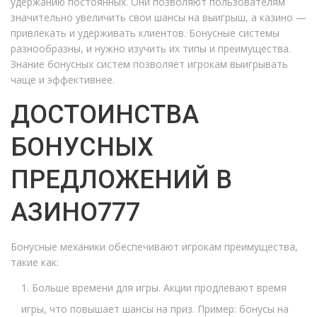
удержанию постоянных. Они позволяют пользователям
значительно увеличить свои шансы на выигрыш, а казино —
привлекать и удерживать клиентов. Бонусные системы
разнообразны, и нужно изучить их типы и преимущества.
Знание бонусных систем позволяет игрокам выигрывать
чаще и эффективнее.
ДОСТОИНСТВА
БОНУСНЫХ
ПРЕДЛОЖЕНИЙ В
АЗИНО777
Бонусные механики обеспечивают игрокам преимущества,
такие как:
Больше времени для игры. Акции продлевают время
игры, что повышает шансы на приз. Пример: бонусы на