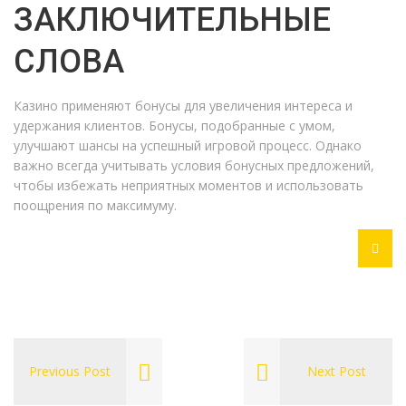
ЗАКЛЮЧИТЕЛЬНЫЕ
СЛОВА
Казино применяют бонусы для увеличения интереса и
удержания клиентов. Бонусы, подобранные с умом,
улучшают шансы на успешный игровой процесс. Однако
важно всегда учитывать условия бонусных предложений,
чтобы избежать неприятных моментов и использовать
поощрения по максимуму.
Previous Post
Next Post