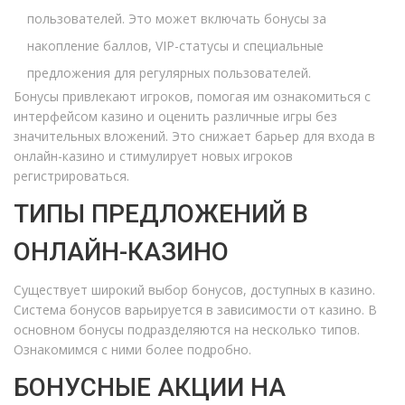
пользователей. Это может включать бонусы за
накопление баллов, VIP-статусы и специальные
предложения для регулярных пользователей.
Бонусы привлекают игроков, помогая им ознакомиться с
интерфейсом казино и оценить различные игры без
значительных вложений. Это снижает барьер для входа в
онлайн-казино и стимулирует новых игроков
регистрироваться.
ТИПЫ ПРЕДЛОЖЕНИЙ В
ОНЛАЙН-КАЗИНО
Существует широкий выбор бонусов, доступных в казино.
Система бонусов варьируется в зависимости от казино. В
основном бонусы подразделяются на несколько типов.
Ознакомимся с ними более подробно.
БОНУСНЫЕ АКЦИИ НА