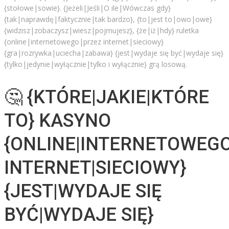
{stołowe|sowie}. {Jeżeli|Jeśli|O ile|Wówczas gdy}
{tak|naprawdę|faktycznie|tak bardzo}, {to|jest to|owo|owe}
{widzisz|zobaczysz|wiesz|pojmujesz}, {że|iż|hdy} ruletka
{online|internetowego|przez internet|sieciowy}
{gra|rozrywka|uciecha|zabawa} {jest|wydaje się być|wydaje się}
{tylko|jedynie|wyłącznie|tylko i wyłącznie} grą losową.
🤔 {KTÓRE|JAKIE|KTÓRE
TO} KASYNO
{ONLINE|INTERNETOWEGO
INTERNET|SIECIOWY}
{JEST|WYDAJE SIĘ
BYĆ|WYDAJE SIĘ}