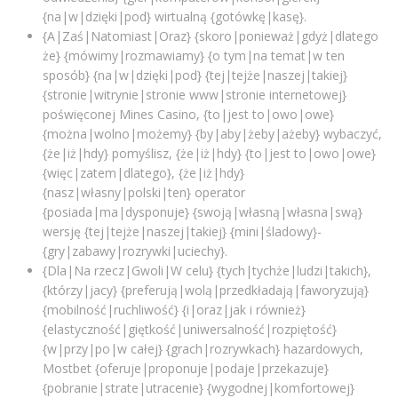
{na|w|dzięki|pod} wirtualną {gotówkę|kasę}.
{A|Zaś|Natomiast|Oraz} {skoro|ponieważ|gdyż|dlatego
że} {mówimy|rozmawiamy} {o tym|na temat|w ten
sposób} {na|w|dzięki|pod} {tej|tejże|naszej|takiej}
{stronie|witrynie|stronie www|stronie internetowej}
poświęconej Mines Casino, {to|jest to|owo|owe}
{można|wolno|możemy} {by|aby|żeby|ażeby} wybaczyć,
{że|iż|hdy} pomyślisz, {że|iż|hdy} {to|jest to|owo|owe}
{więc|zatem|dlatego}, {że|iż|hdy}
{nasz|własny|polski|ten} operator
{posiada|ma|dysponuje} {swoją|własną|własna|swą}
wersję {tej|tejże|naszej|takiej} {mini|śladowy}-
{gry|zabawy|rozrywki|uciechy}.
{Dla|Na rzecz|Gwoli|W celu} {tych|tychże|ludzi|takich},
{którzy|jacy} {preferują|wolą|przedkładają|faworyzują}
{mobilność|ruchliwość} {i|oraz|jak i również}
{elastyczność|giętkość|uniwersalność|rozpiętość}
{w|przy|po|w całej} {grach|rozrywkach} hazardowych,
Mostbet {oferuje|proponuje|podaje|przekazuje}
{pobranie|strate|utracenie} {wygodnej|komfortowej}