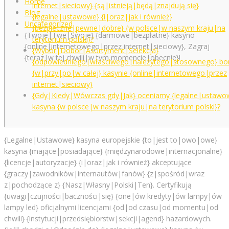
Home
internet|sieciowy} {są|istnieją|będą|znajdują się}
Blog
{legalne|ustawowe} {i|oraz|jak i również}
Uncategorized
{bezpieczne|pewne|dobre} {w polsce|w naszym kraju|na
{Twoje|Twe|Swoje} {darmowe|bezpłatne} kasyno
terytorium polski}?
{online|internetowego|przez internet|sieciowy}, Zagraj
{Wybór|Dobór|Asortyment|Selekcja}
{teraz|w tej chwili|w tym momencie|obecnie}!
{odpowiedniego|właściwego|należytego|stosownego} bo
{w|przy|po|w całej} kasynie {online|internetowego|przez
internet|sieciowy}
{Gdy|Kiedy|Wówczas gdy|Jak} oceniamy {legalne|ustawo
kasyna {w polsce|w naszym kraju|na terytorium polski}?
{Legalne|Ustawowe} kasyna europejskie {to|jest to|owo|owe}
kasyna {mające|posiadające} {międzynarodowe|internacjonalne}
{licencje|autoryzacje} {i|oraz|jak i również} akceptujące
{graczy|zawodników|internautów|fanów} {z|spośród|wraz
z|pochodzące z} {Nasz|Własny|Polski|Ten}. Certyfikują
{uwagi|czujności|baczności|się} {one|ów kredyty|ów lampy|ów
lampy led} oficjalnymi licencjami {od|od czasu|od momentu|od
chwili} {instytucji|przedsiębiorstw|sekcji|agend} hazardowych.