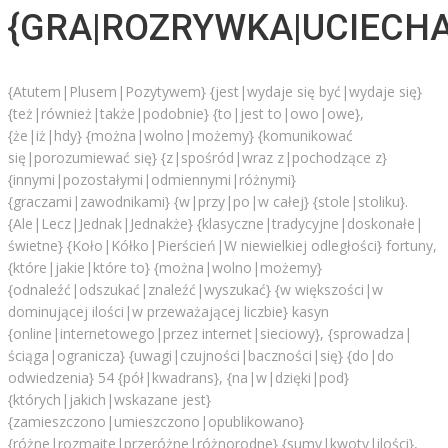
{GRA|ROZRYWKA|UCIECH
{Atutem|Plusem|Pozytywem} {jest|wydaje się być|wydaje się}
{też|również|także|podobnie} {to|jest to|owo|owe},
{że|iż|hdy} {można|wolno|możemy} {komunikować
się|porozumiewać się} {z|spośród|wraz z|pochodzące z}
{innymi|pozostałymi|odmiennymi|różnymi}
{graczami|zawodnikami} {w|przy|po|w całej} {stole|stoliku}.
{Ale|Lecz|Jednak|Jednakże} {klasyczne|tradycyjne|doskonałe|
świetne} {Koło|Kółko|Pierścień|W niewielkiej odległości} fortuny,
{które|jakie|które to} {można|wolno|możemy}
{odnaleźć|odszukać|znaleźć|wyszukać} {w większości|w
dominującej ilości|w przeważającej liczbie} kasyn
{online|internetowego|przez internet|sieciowy}, {sprowadza|
ściąga|ogranicza} {uwagi|czujności|baczności|się} {do|do
odwiedzenia} 54 {pół|kwadrans}, {na|w|dzięki|pod}
{których|jakich|wskazane jest}
{zamieszczono|umieszczono|opublikowano}
{różne|rozmaite|przeróżne|różnorodne} {sumy|kwoty|ilości},