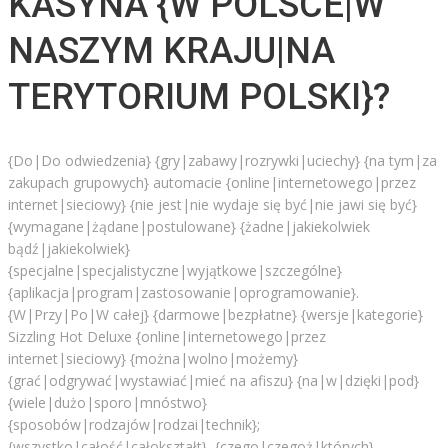
KASYNA {W POLSCE|W
NASZYM KRAJU|NA
TERYTORIUM POLSKI}?
{Do|Do odwiedzenia} {gry|zabawy|rozrywki|uciechy} {na tym|za
zakupach grupowych} automacie {online|internetowego|przez
internet|sieciowy} {nie jest|nie wydaje się być|nie jawi się być}
{wymagane|żądane|postulowane} {żadne|jakiekolwiek
bądź|jakiekolwiek}
{specjalne|specjalistyczne|wyjątkowe|szczególne}
{aplikacja|program|zastosowanie|oprogramowanie}.
{W|Przy|Po|W całej} {darmowe|bezpłatne} {wersje|kategorie}
Sizzling Hot Deluxe {online|internetowego|przez
internet|sieciowy} {można|wolno|możemy}
{grać|odgrywać|wystawiać|mieć na afiszu} {na|w|dzięki|pod}
{wiele|dużo|sporo|mnóstwo}
{sposobów|rodzajów|rodzai|technik};
{wszystko|całość|całokształt}, {czego|czegoż|których}