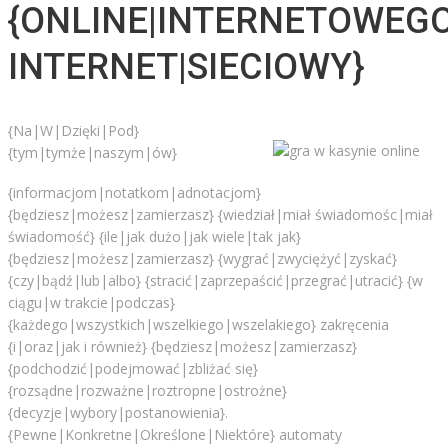
{ONLINE|INTERNETOWEGO
INTERNET|SIECIOWY}
{Na|W|Dzięki|Pod}
{tym|tymże|naszym|ów}
{informacjom|notatkom|adnotacjom}
{będziesz|możesz|zamierzasz} {wiedział|miał świadomośc|miał
świadomość} {ile|jak dużo|jak wiele|tak jak}
{będziesz|możesz|zamierzasz} {wygrać|zwyciężyć|zyskać}
{czy|bądź|lub|albo} {stracić|zaprzepaścić|przegrać|utracić} {w
ciągu|w trakcie|podczas}
{każdego|wszystkich|wszelkiego|wszelakiego} zakręcenia
{i|oraz|jak i również} {będziesz|możesz|zamierzasz}
{podchodzić|podejmować|zbliżać się}
{rozsądne|rozważne|roztropne|ostrożne}
{decyzje|wybory|postanowienia}.
{Pewne|Konkretne|Określone|Niektóre} automaty