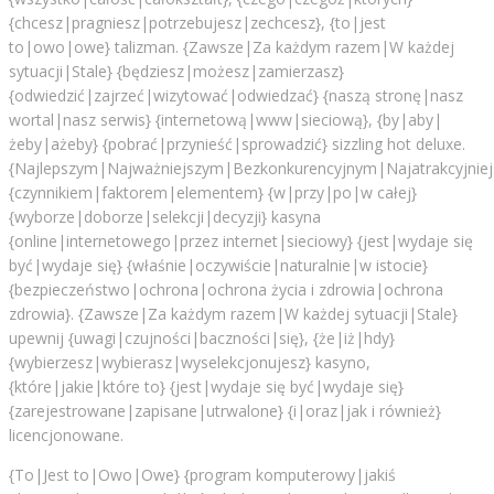
{chcesz|pragniesz|potrzebujesz|zechcesz}, {to|jest
to|owo|owe} talizman. {Zawsze|Za każdym razem|W każdej
sytuacji|Stale} {będziesz|możesz|zamierzasz}
{odwiedzić|zajrzeć|wizytować|odwiedzać} {naszą stronę|nasz
wortal|nasz serwis} {internetową|www|sieciową}, {by|aby|
żeby|ażeby} {pobrać|przynieść|sprowadzić} sizzling hot deluxe.
{Najlepszym|Najważniejszym|Bezkonkurencyjnym|Najatrakcyjnie
{czynnikiem|faktorem|elementem} {w|przy|po|w całej}
{wyborze|doborze|selekcji|decyzji} kasyna
{online|internetowego|przez internet|sieciowy} {jest|wydaje się
być|wydaje się} {właśnie|oczywiście|naturalnie|w istocie}
{bezpieczeństwo|ochrona|ochrona życia i zdrowia|ochrona
zdrowia}. {Zawsze|Za każdym razem|W każdej sytuacji|Stale}
upewnij {uwagi|czujności|baczności|się}, {że|iż|hdy}
{wybierzesz|wybierasz|wyselekcjonujesz} kasyno,
{które|jakie|które to} {jest|wydaje się być|wydaje się}
{zarejestrowane|zapisane|utrwalone} {i|oraz|jak i również}
licencjonowane.
{To|Jest to|Owo|Owe} {program komputerowy|jakiś