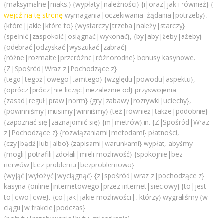
{maksymalne|maks.} {wypłaty|należności} {i|oraz|jak i również} {
wejdź na tę stronę
wymagania|oczekiwania|żądania|potrzeby},
{które|jakie|które to} {wystarczy|trzeba|należy|starczy}
{spełnić|zaspokoić|osiągnąć|wykonać}, {by|aby|żeby|ażeby}
{odebrać|odzyskać|wyszukać|zabrać}
{różne|rozmaite|przeróżne|różnorodne} bonusy kasynowe.
{Z|Spośród|Wraz z|Pochodzące z}
{tego|tegoż|owego|tamtego} {względu|powodu|aspektu},
{oprócz|prócz|nie licząc|niezależnie od} przyswojenia
{zasad|reguł|praw|norm} {gry|zabawy|rozrywki|uciechy},
{powinniśmy|musimy|winniśmy} {też|również|także|podobnie}
{zapoznać się|zaznajomić się} {m|metrów}.in. {Z|Spośród|Wraz
z|Pochodzące z} {rozwiązaniami|metodami} płatności,
{czy|bądź|lub|albo} {zapisami|warunkami} wypłat, abyśmy
{mogli|potrafili|zdołali|mieli możliwość} {spokojnie|bez
nerwów|bez problemu|bezproblemowo}
{wyjąć|wyłożyć|wyciągnąć} {z|spośród|wraz z|pochodzące z}
kasyna {online|internetowego|przez internet|sieciowy} {to|jest
to|owo|owe}, {co|jak|jakie możliwości|, którzy} wygraliśmy {w
ciągu|w trakcie|podczas}