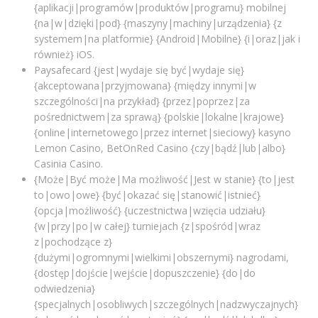
{aplikacji|programów|produktów|programu} mobilnej
{na|w|dzięki|pod} {maszyny|machiny|urządzenia} {z
systemem|na platformie} {Android|Mobilne} {i|oraz|jak i
również} iOS.
Paysafecard {jest|wydaje się być|wydaje się}
{akceptowana|przyjmowana} {między innymi|w
szczególności|na przykład} {przez|poprzez|za
pośrednictwem|za sprawą} {polskie|lokalne|krajowe}
{online|internetowego|przez internet|sieciowy} kasyno
Lemon Casino, BetOnRed Casino {czy|bądź|lub|albo}
Casinia Casino.
{Może|Być może|Ma możliwość|Jest w stanie} {to|jest
to|owo|owe} {być|okazać się|stanowić|istnieć}
{opcja|możliwość} {uczestnictwa|wzięcia udziału}
{w|przy|po|w całej} turniejach {z|spośród|wraz
z|pochodzące z}
{dużymi|ogromnymi|wielkimi|obszernymi} nagrodami,
{dostęp|dojście|wejście|dopuszczenie} {do|do
odwiedzenia}
{specjalnych|osobliwych|szczególnych|nadzwyczajnych}