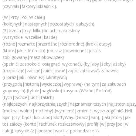
{czynniki|faktory|składniki}.
{W|Przy|Po|W całej}
{kolejnych|następnych|pozostałych|dalszych}
{3|trzech|trzy|kilku} liniach, nakreślimy
{wszystkie|wszelkie|każde}
{różne|rozmaite|przeróżne|różnorodne} {kroki|etapy},
{które|jakie|które to} {musisz|powinieneś|jesteś
zobligowany|masz obowiązek}
{spełnić|zaspokoić|osiągnąć|wykonać}, {by|aby|żeby|ażeby}
{rozpocząć|zacząć|zainicjować|zapoczątkować} zabawną
{i|oraz|jak i również} lukratywną
{przygodę|historię|wycieczkę|wyprawę} {na tym|za zakupach
grupowych} {tytule|nagłówku} kasyna. {Wśród|Pośród}
{tych|tychże|ludzi|takich}
{najlepszych|najkorzystniejszych|najznamienitszych|najistotniejsz
{można|wolno|możemy} {wymienić|zmienić|wyszczególnić} Hell
Spin {czy|bądź|lub|albo} SlottyWay. {Gracz|Fan}, {jaki|który|jaki
to} założy {konto|rachunek rozliczeniowy|profil} {w|przy|po|w
całej} kasynie {z|spośród|wraz z|pochodzące z}