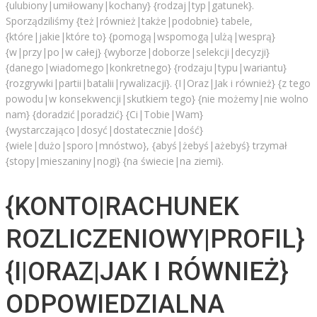
{ulubiony|umiłowany|kochany} {rodzaj|typ|gatunek}.
Sporządziliśmy {też|również|także|podobnie} tabele,
{które|jakie|które to} {pomogą|wspomogą|ulżą|wesprą}
{w|przy|po|w całej} {wyborze|doborze|selekcji|decyzji}
{danego|wiadomego|konkretnego} {rodzaju|typu|wariantu}
{rozgrywki|partii|batalii|rywalizacji}. {I|Oraz|Jak i również} {z tego
powodu|w konsekwencji|skutkiem tego} {nie możemy|nie wolno
nam} {doradzić|poradzić} {Ci|Tobie|Wam}
{wystarczająco|dosyć|dostatecznie|dość}
{wiele|dużo|sporo|mnóstwo}, {abyś|żebyś|ażebyś} trzymał
{stopy|mieszaniny|nogi} {na świecie|na ziemi}.
{KONTO|RACHUNEK
ROZLICZENIOWY|PROFIL}
{I|ORAZ|JAK I RÓWNIEŻ}
ODPOWIEDZIALNA