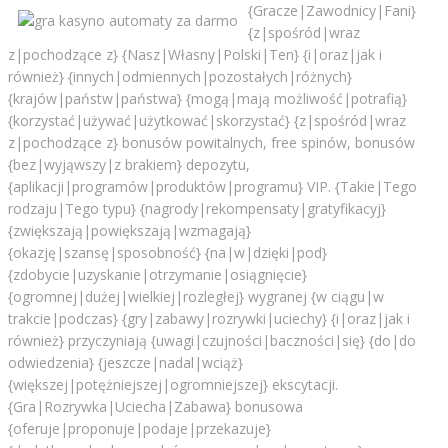
{Gracze|Zawodnicy|Fani}
{z|spośród|wraz
z|pochodzące z} {Nasz|Własny|Polski|Ten} {i|oraz|jak i
również} {innych|odmiennych|pozostałych|różnych}
{krajów|państw|państwa} {mogą|mają możliwość|potrafią}
{korzystać|używać|użytkować|skorzystać} {z|spośród|wraz
z|pochodzące z} bonusów powitalnych, free spinów, bonusów
{bez|wyjąwszy|z brakiem} depozytu,
{aplikacji|programów|produktów|programu} VIP. {Takie|Tego
rodzaju|Tego typu} {nagrody|rekompensaty|gratyfikacyj}
{zwiększają|powiększają|wzmagają}
{okazję|szansę|sposobność} {na|w|dzięki|pod}
{zdobycie|uzyskanie|otrzymanie|osiągnięcie}
{ogromnej|dużej|wielkiej|rozległej} wygranej {w ciągu|w
trakcie|podczas} {gry|zabawy|rozrywki|uciechy} {i|oraz|jak i
również} przyczyniają {uwagi|czujności|baczności|się} {do|do
odwiedzenia} {jeszcze|nadal|wciąż}
{większej|potężniejszej|ogromniejszej} ekscytacji.
{Gra|Rozrywka|Uciecha|Zabawa} bonusowa
{oferuje|proponuje|podaje|przekazuje}