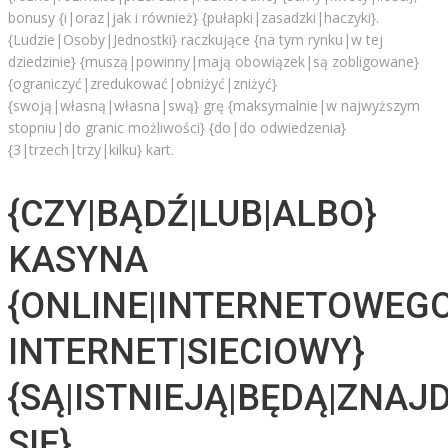
bonusy {i|oraz|jak i również} {pułapki|zasadzki|haczyki}.
{Ludzie|Osoby|Jednostki} raczkujące {na tym rynku|w tej
dziedzinie} {muszą|powinny|mają obowiązek|są zobligowane}
{ograniczyć|zredukować|obniżyć|zniżyć}
{swoją|własną|własna|swą} grę {maksymalnie|w najwyższym
stopniu|do granic możliwości} {do|do odwiedzenia}
{3|trzech|trzy|kilku} kart.
{CZY|BĄDŹ|LUB|ALBO}
KASYNA
{ONLINE|INTERNETOWEGO
INTERNET|SIECIOWY}
{SĄ|ISTNIEJĄ|BĘDĄ|ZNAJ
SIĘ}