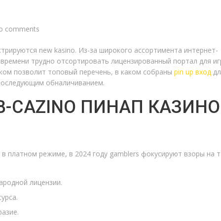
o comments
трируются new kasino. Из-за широкого ассортимента интернет-
времени трудно отсортировать лицензированный портал для иг
ском позволит топовый перечень, в каком собраны
pin up вход
дл
 последующим обналичиванием.
-CAZINO ПИНАП КАЗИНО
 в платном режиме, в 2024 году gamblers фокусируют взоры на 
ародной лицензии.
урса.
разие.