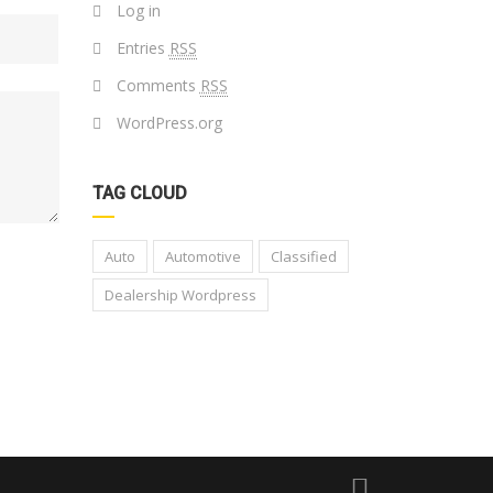
Log in
Entries
RSS
Comments
RSS
WordPress.org
TAG CLOUD
Auto
Automotive
Classified
Dealership Wordpress