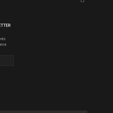
ETTER
ents
ance