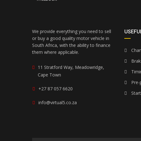
We provide everything you need to sell
USEFUL
or buy a good quality motor vehicle in
South Africa, with the ability to finance
Chang
them where applicable.
Brak
11 Stratford Way, Meadowridge,
Timi
Cape Town
Pre-p
+27 87 057 6620
Star
info@virtual5.co.za