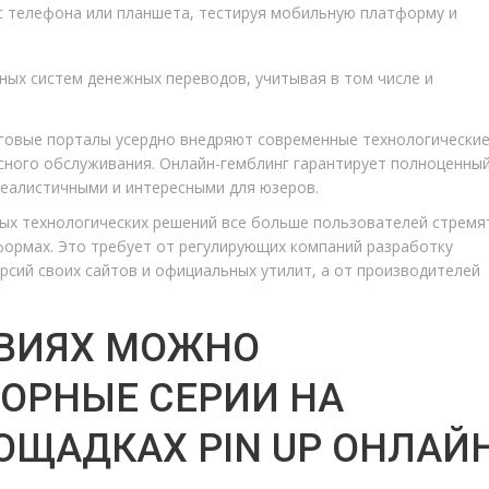
с телефона или планшета, тестируя мобильную платформу и
ых систем денежных переводов, учитывая в том числе и
нговые порталы усердно внедряют современные технологически
сного обслуживания. Онлайн-гемблинг гарантирует полноценны
реалистичными и интересными для юзеров.
ых технологических решений все больше пользователей стремя
ормах. Это требует от регулирующих компаний разработку
сий своих сайтов и официальных утилит, а от производителей
ОВИЯХ МОЖНО
ОРНЫЕ СЕРИИ НА
ЩАДКАХ PIN UP ОНЛАЙ