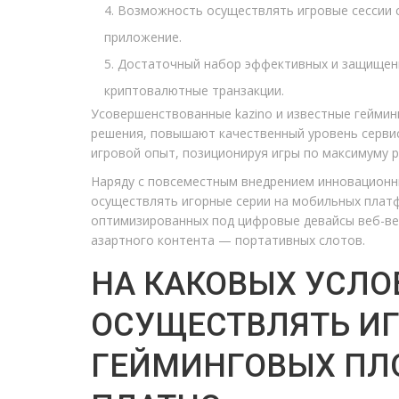
Возможность осуществлять игровые сессии 
приложение.
Достаточный набор эффективных и защищенн
криптовалютные транзакции.
Усовершенствованные kazino и известные гейми
решения, повышают качественный уровень серви
игровой опыт, позиционируя игры по максимуму 
Наряду с повсеместным внедрением инновационн
осуществлять игорные серии на мобильных платф
оптимизированных под цифровые девайсы веб-вер
азартного контента — портативных слотов.
НА КАКОВЫХ УСЛ
ОСУЩЕСТВЛЯТЬ ИГ
ГЕЙМИНГОВЫХ ПЛО